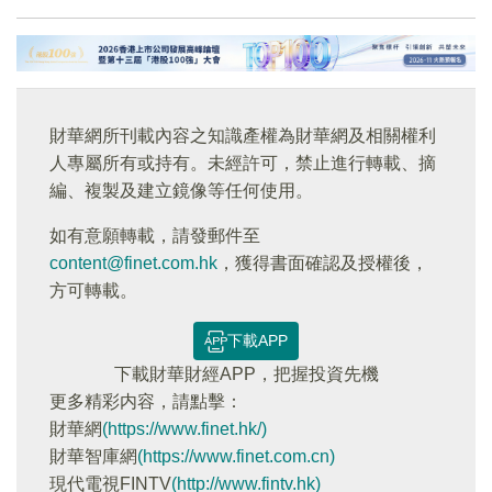
財華網所刊載內容之知識產權為財華網及相關權利
人專屬所有或持有。未經許可，禁止進行轉載、摘
編、複製及建立鏡像等任何使用。
如有意願轉載，請發郵件至
content@finet.com.hk
，獲得書面確認及授權後，
方可轉載。
下載APP
下載財華財經APP，把握投資先機
更多精彩内容，請點擊：
財華網
(https://www.finet.hk/)
財華智庫網
(https://www.finet.com.cn)
現代電視FINTV
(http://www.fintv.hk)