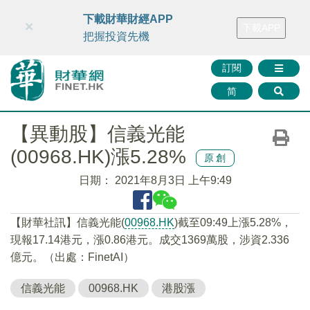
財華智庫網
FINTV
FINMETA
財華證券
媒體矩陣
下載財華財經APP
×
下載APP
智庫沙龍
聯絡我們
把握投資先機
訂閱
简
【異動股】信義光能
(00968.HK)漲5.28%
原創
日期：
2021年8月3日 上午9:49
【財華社訊】信義光能(
00968.HK
)截至09:49上漲5.28%，
現報17.14港元，漲0.86港元。成交1369萬股，涉資2.336
億元。（出處：FinetAI）
信義光能
00968.HK
港股漲