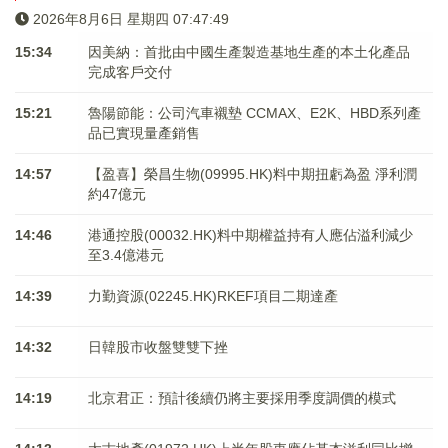
2026年8月6日 星期四 07:47:50
15:34
因美納：首批由中國生產製造基地生產的本土化產品
完成客戶交付
15:21
魯陽節能：公司汽車襯墊 CCMAX、E2K、HBD系列產
品已實現量產銷售
14:57
【盈喜】榮昌生物(09995.HK)料中期扭虧為盈 淨利潤
約47億元
14:46
港通控股(00032.HK)料中期權益持有人應佔溢利減少
至3.4億港元
14:39
力勤資源(02245.HK)RKEF項目二期達產
14:32
日韓股市收盤雙雙下挫
14:19
北京君正：預計後續仍將主要採用季度調價的模式