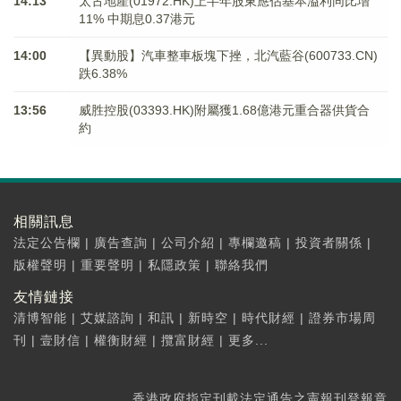
14:13
太古地產(01972.HK)上半年股東應佔基本溢利同比增
11% 中期息0.37港元
14:00
【異動股】汽車整車板塊下挫，北汽藍谷(600733.CN)
跌6.38%
13:56
威胜控股(03393.HK)附屬獲1.68億港元重合器供貨合
約
相關訊息
法定公告欄
|
廣告查詢
|
公司介紹
|
專欄邀稿
|
投資者關係
|
版權聲明
|
重要聲明
|
私隱政策
|
聯絡我們
友情鏈接
清博智能
|
艾媒諮詢
|
和訊
|
新時空
|
時代財經
|
證券市場周
刊
|
壹財信
|
權衡財經
|
攬富財經
|
更多...
香港政府指定刊載法定通告之憲報刊登報章