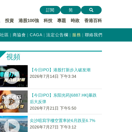
訂閱
简
遞
投資
港股100強
科技
專題
時政
香港百科
社區
商協會
CAGA
法定公告欄
服務
聯絡我們
視頻
【今日IPO】港股打新步入破发潮
2026年7月14日 下午3:34
【今日IPO】东阳光药[6887.HK]暴跌
后大反弹
2026年7月21日 下午5:50
尖沙咀寫字樓空置率於6月跌至6.7%
2026年7月27日 下午3:12