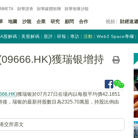
INMETA
財華證券
財華
媒體矩陣
財華
智庫沙龍
單
地圖
沙龍
企業
研究
顧問
合作
視頻
財經速
A股解碼
美股解碼
股評
研報
專訪
活動
Web3 Space專欄
9666.HK)獲瑞银增持
666.HK
)獲瑞银於07月27日在場內以每股平均價42.1851
。增持後，瑞银的最新持股數目為2325.70萬股，持股比例由
港交所原文