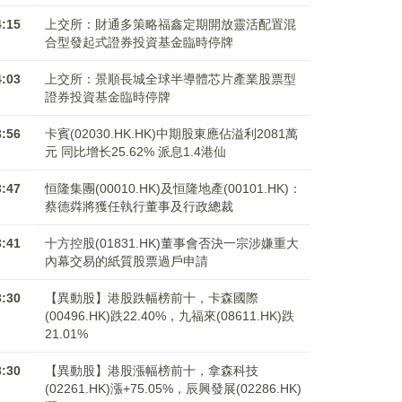
4:15
上交所：財通多策略福鑫定期開放靈活配置混
合型發起式證券投資基金臨時停牌
4:03
上交所：景順長城全球半導體芯片產業股票型
證券投資基金臨時停牌
3:56
卡賓(02030.HK.HK)中期股東應佔溢利2081萬
元 同比增长25.62% 派息1.4港仙
3:47
恒隆集團(00010.HK)及恒隆地產(00101.HK)：
蔡德粦將獲任執行董事及行政總裁
3:41
十方控股(01831.HK)董事會否決一宗涉嫌重大
內幕交易的紙質股票過戶申請
3:30
【異動股】港股跌幅榜前十，卡森國際
(00496.HK)跌22.40%，九福來(08611.HK)跌
21.01%
3:30
【異動股】港股漲幅榜前十，拿森科技
(02261.HK)漲+75.05%，辰興發展(02286.HK)