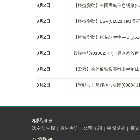
8月2日
【權益變動】中國民航信息網絡(0069
8月2日
【權益變動】ESR(01821.HK)
8月2日
【權益變動】康希諾生物—Ｂ(0618
8月2日
景瑞控股(01862.HK) 7月合約
8月2日
【盈喜】德信服務集團料上半年綜合
8月2日
【異動股】旭輝控股集團(00884.HK
相關訊息
法定公告欄
|
廣告查詢
|
公司介紹
|
專欄邀稿
|
投資
友情鏈接