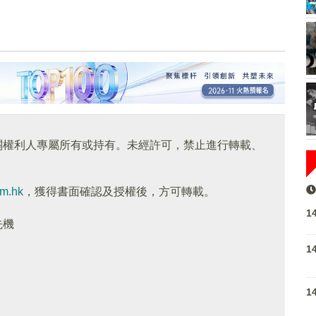
關權利人專屬所有或持有。未經許可，禁止進行轉載、
om.hk
，獲得書面確認及授權後，方可轉載。
1
先機
1
1