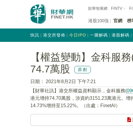
財華智庫網
FINTV
F
港股100強
官網
榜
快訊
港交所發佈
今日IPO
一圖解碼
港股解碼
【權益變動】金科服務(0
74.7萬股
原創
日期：
2021年8月2日 下午7:21
【財華社訊】港交所權益資料顯示，金科服務(
09
港元增持74.70萬股，涉資約3151.23萬港元
14.73%增持至15.22%。（出處：FinetAI）