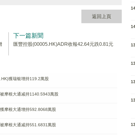
1
返回上頁
1
下一篇新聞
增
匯豐控股(00005.HK)ADR收報42.64元跌0.81元
1
1
HK)獲瑞银增持119.2萬股
1
)被摩根大通减持1140.5943萬股
1
)獲摩根大通增持592.8068萬股
1
)被摩根大通减持551.6831萬股