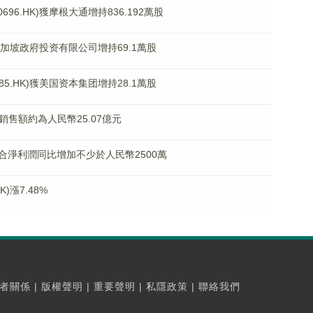
6.HK)獲摩根大通增持836.192萬股
獲新加坡政府投资有限公司增持69.1萬股
5.HK)獲美国资本集团增持28.1萬股
簽約銷售額約為人民幣25.07億元
淨利潤同比增加不少於人民幣2500萬
)漲7.48%
者關係
|
版權聲明
|
重要聲明
|
私隱政策
|
聯絡我們