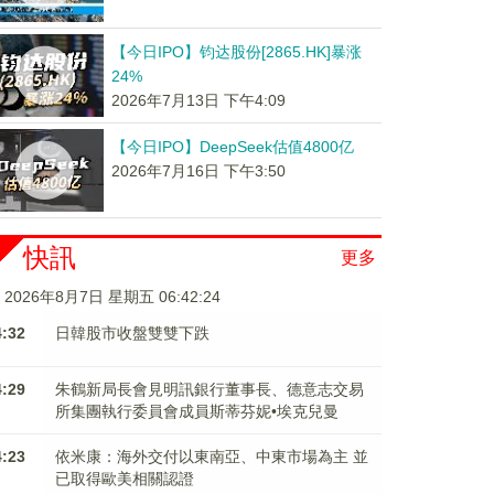
【今日IPO】钧达股份[2865.HK]暴涨
24%
2026年7月13日 下午4:09
【今日IPO】DeepSeek估值4800亿
2026年7月16日 下午3:50
快訊
更多
2026年8月7日 星期五 06:42:24
4:32
日韓股市收盤雙雙下跌
4:29
朱鶴新局長會見明訊銀行董事長、德意志交易
所集團執行委員會成員斯蒂芬妮•埃克兒曼
4:23
依米康：海外交付以東南亞、中東市場為主 並
已取得歐美相關認證