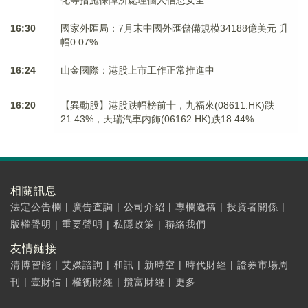
化等措施保障所處理個人信息安全
16:30
國家外匯局：7月末中國外匯儲備規模34188億美元 升
幅0.07%
16:24
山金國際：港股上市工作正常推進中
16:20
【異動股】港股跌幅榜前十，九福來(08611.HK)跌
21.43%，天瑞汽車内飾(06162.HK)跌18.44%
相關訊息
法定公告欄
|
廣告查詢
|
公司介紹
|
專欄邀稿
|
投資者關係
|
版權聲明
|
重要聲明
|
私隱政策
|
聯絡我們
友情鏈接
清博智能
|
艾媒諮詢
|
和訊
|
新時空
|
時代財經
|
證券市場周
刊
|
壹財信
|
權衡財經
|
攬富財經
|
更多...