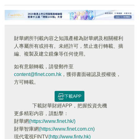
財華網所刊載內容之知識產權為財華網及相關權利
人專屬所有或持有。未經許可，禁止進行轉載、摘
編、複製及建立鏡像等任何使用。
如有意願轉載，請發郵件至
content@finet.com.hk
，獲得書面確認及授權後，
方可轉載。
下載APP
下載財華財經APP，把握投資先機
更多精彩内容，請點擊：
財華網
(https://www.finet.hk/)
財華智庫網
(https://www.finet.com.cn)
現代電視FINTV
(http://www.fintv.hk)