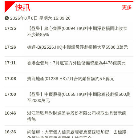
快訊
更多
2026年8月8日 星期六 15:39:27
17:35
【盈警】綠心集團(00094.HK)料中期淨虧損同比收窄
不少於85%
17:26
德適-B(02526.HK)中期歸母淨虧損擴大至5588.3萬元
17:11
香港金管局：7月底官方外匯儲備資產為4478億美元
17:08
寶龍地產(01238.HK)7月合約銷售額約5.5億元
17:00
【盈警】中慶股份(01855.HK)料中期除稅後虧損500萬
至2000萬元
16:46
浙江證監局對財通證券股份有限公司採取出具警示函
措施
16:36
網信辦：大型個人信息處理者應當採取加密、去標識