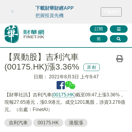
財華智庫網
FINTV
FINMETA
財華證券
媒體矩陣
下載財華財經APP
×
下載APP
智庫沙龍
聯絡我們
把握投資先機
訂閱
简
【異動股】吉利汽車
(00175.HK)漲3.36%
原創
日期：
2021年8月3日 上午9:47
【財華社訊】吉利汽車(
00175.HK
)截至09:47上漲3.36%，
現報27.65港元，漲0.9港元。成交1201萬股，涉資3.276億
元。（出處：FinetAI）
吉利汽車
00175.HK
港股漲