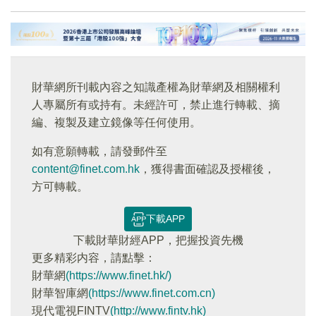
財華網所刊載內容之知識產權為財華網及相關權利
人專屬所有或持有。未經許可，禁止進行轉載、摘
編、複製及建立鏡像等任何使用。
如有意願轉載，請發郵件至
content@finet.com.hk
，獲得書面確認及授權後，
方可轉載。
下載APP
下載財華財經APP，把握投資先機
更多精彩内容，請點擊：
財華網
(https://www.finet.hk/)
財華智庫網
(https://www.finet.com.cn)
現代電視FINTV
(http://www.fintv.hk)