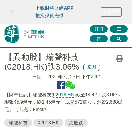
財華智庫網
FINTV
FINMETA
財華證券
媒體矩陣
下載財華財經APP
×
下載APP
智庫沙龍
聯絡我們
把握投資先機
訂閱
简
【異動股】瑞聲科技
(02018.HK)跌3.06%
原創
日期：
2021年7月27日 下午2:42
【財華社訊】瑞聲科技(
02018.HK
)截至14:42下跌3.06%，
現報45.9港元，跌1.45港元。成交572萬股，涉資2.688億
元。（出處：FinetAI）
瑞聲科技
02018.HK
港股跌