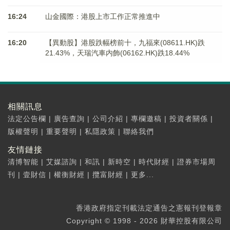
16:24
山金國際：港股上市工作正常推進中
16:20
【異動股】港股跌幅榜前十，九福來(08611.HK)跌
21.43%，天瑞汽車内飾(06162.HK)跌18.44%
相關訊息
法定公告欄
|
廣告查詢
|
公司介紹
|
專欄邀稿
|
投資者關係
|
版權聲明
|
重要聲明
|
私隱政策
|
聯絡我們
友情鏈接
清博智能
|
艾媒諮詢
|
和訊
|
新時空
|
時代財經
|
證券市場周
刊
|
壹財信
|
權衡財經
|
攬富財經
|
更多...
香港政府指定刊載法定通告之憲報刊登報章
Copyright © 1998 - 2026 財華控股有限公司