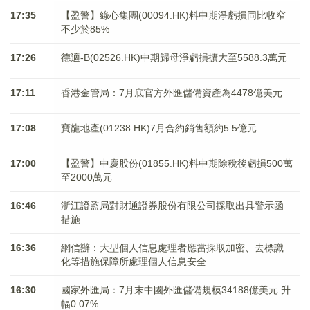
17:35
【盈警】綠心集團(00094.HK)料中期淨虧損同比收窄
不少於85%
17:26
德適-B(02526.HK)中期歸母淨虧損擴大至5588.3萬元
17:11
香港金管局：7月底官方外匯儲備資產為4478億美元
17:08
寶龍地產(01238.HK)7月合約銷售額約5.5億元
17:00
【盈警】中慶股份(01855.HK)料中期除稅後虧損500萬
至2000萬元
16:46
浙江證監局對財通證券股份有限公司採取出具警示函
措施
16:36
網信辦：大型個人信息處理者應當採取加密、去標識
化等措施保障所處理個人信息安全
16:30
國家外匯局：7月末中國外匯儲備規模34188億美元 升
幅0.07%