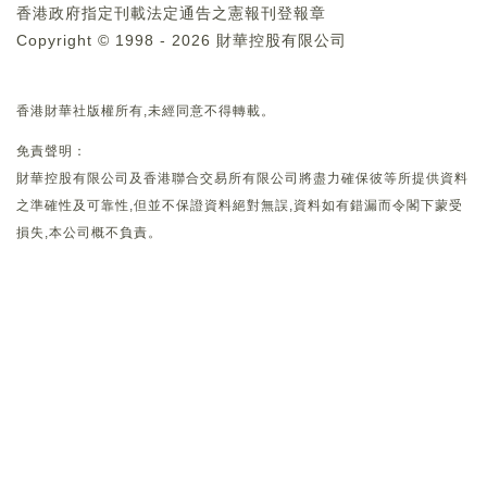
香港政府指定刊載法定通告之憲報刊登報章
Copyright © 1998 - 2026 財華控股有限公司
香港財華社版權所有,未經同意不得轉載。
免責聲明：
財華控股有限公司及香港聯合交易所有限公司將盡力確保彼等所提供資料
之準確性及可靠性,但並不保證資料絕對無誤,資料如有錯漏而令閣下蒙受
損失,本公司概不負責。