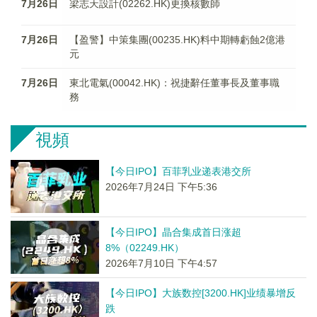
7月26日
梁志天設計(02262.HK)更換核數師
7月26日
【盈警】中策集團(00235.HK)料中期轉虧蝕2億港
元
7月26日
東北電氣(00042.HK)：祝捷辭任董事長及董事職
務
視頻
【今日IPO】百菲乳业递表港交所
2026年7月24日 下午5:36
【今日IPO】晶合集成首日涨超
8%（02249.HK）
2026年7月10日 下午4:57
【今日IPO】大族数控[3200.HK]业绩暴增反
跌