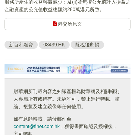
服務所產生的收益輕微減少；及(ii)並無按公允值計入損益之
金融資產的公允值收益總額約280萬港元所致。
港交所原文
新百利融資
08439.HK
除稅後虧損
財華網所刊載內容之知識產權為財華網及相關權利
人專屬所有或持有。未經許可，禁止進行轉載、摘
編、複製及建立鏡像等任何使用。
如有意願轉載，請發郵件至
content@finet.com.hk
，獲得書面確認及授權後，
方可轉載。