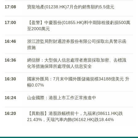
17:08
寶龍地產(01238.HK)7月合約銷售額約5.5億元
17:00
【盈警】中慶股份(01855.HK)料中期除稅後虧損500萬
至2000萬元
16:46
浙江證監局對財通證券股份有限公司採取出具警示函
措施
16:36
網信辦：大型個人信息處理者應當採取加密、去標識
化等措施保障所處理個人信息安全
16:30
國家外匯局：7月末中國外匯儲備規模34188億美元 升
幅0.07%
16:24
山金國際：港股上市工作正常推進中
16:20
【異動股】港股跌幅榜前十，九福來(08611.HK)跌
21.43%，天瑞汽車内飾(06162.HK)跌18.44%