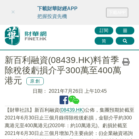
財華智庫網
FINTV
FINMETA
財華證券
媒體矩陣
下載財華財經APP
×
下載APP
智庫沙龍
聯絡我們
把握投資先機
訂閱
简
新百利融資(08439.HK)料首季
除稅後虧損介乎300萬至400萬
港元
原創
日期：
2021年7月26日 上午10:45
【財華社訊】新百利融資(
08439.HK
)公佈，集團預期於截至
2021年6月30日止三個月錄得除稅後虧損，金額介乎約300
萬港元至400萬港元(2020年：約10萬港元)。虧損於截至
2021年6月30日止三個月增加乃主要由於：(i)企業融資谘詢