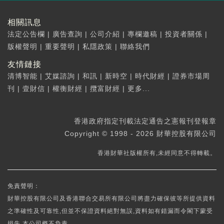
相關訊息
法定公告欄
|
廣告查詢
|
公司介紹
|
專欄邀稿
|
投資者關係
|
版權聲明
|
重要聲明
|
私隱政策
|
聯絡我們
友情鏈接
清博智能
|
艾媒諮詢
|
和訊
|
新時空
|
時代財經
|
證券市場周
刊
|
壹財信
|
權衡財經
|
攬富財經
|
更多...
香港政府指定刊載法定通告之憲報刊登報章
Copyright © 1998 - 2026 財華控股有限公司
香港財華社版權所有,未經同意不得轉載。
免責聲明：
財華控股有限公司及香港聯合交易所有限公司將盡力確保彼等所提供資料
之準確性及可靠性,但並不保證資料絕對無誤,資料如有錯漏而令閣下蒙受
損失,本公司概不負責。