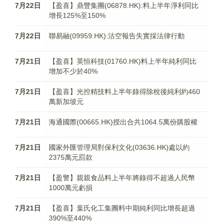
7月22日
【盈喜】鼎豐集團(06878.HK):料上半年淨利同比
增長125%至150%
7月22日
聯易融(09959.HK):沽空報告失實採法律行動
7月21日
【盈喜】英恒科技(01760.HK)料上半年純利同比
增加不少於40%
7月21日
【盈喜】光控精技料上半年錄得除稅後純利約460
萬新加坡元
7月21日
海通國際(00665.HK)授出合共1064.5萬份購股權
7月21日
國家外匯管理局對保利文化(03636.HK)處以約
2375萬元罰款
7月21日
【盈警】親親食品料上半年將錄得不超過人民幣
1000萬元虧損
7月21日
【盈喜】葉氏化工集團料中期純利同比增長超過
390%至440%