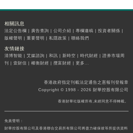
相關訊息
法定公告欄
|
廣告查詢
|
公司介紹
|
專欄邀稿
|
投資者關係
|
版權聲明
|
重要聲明
|
私隱政策
|
聯絡我們
友情鏈接
清博智能
|
艾媒諮詢
|
和訊
|
新時空
|
時代財經
|
證券市場周
刊
|
壹財信
|
權衡財經
|
攬富財經
|
更多...
香港政府指定刊載法定通告之憲報刊登報章
Copyright © 1998 - 2026 財華控股有限公司
香港財華社版權所有,未經同意不得轉載。
免責聲明：
財華控股有限公司及香港聯合交易所有限公司將盡力確保彼等所提供資料