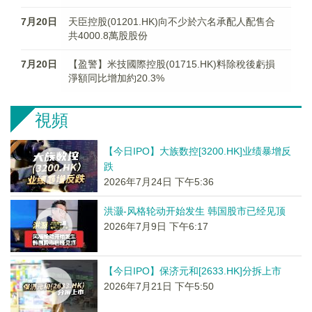
7月20日
天臣控股(01201.HK)向不少於六名承配人配售合
共4000.8萬股股份
7月20日
【盈警】米技國際控股(01715.HK)料除稅後虧損
淨額同比增加約20.3%
視頻
【今日IPO】大族数控[3200.HK]业绩暴增反
跌
2026年7月24日 下午5:36
洪灏-风格轮动开始发生 韩国股市已经见顶
2026年7月9日 下午6:17
【今日IPO】保济元和[2633.HK]分拆上市
2026年7月21日 下午5:50