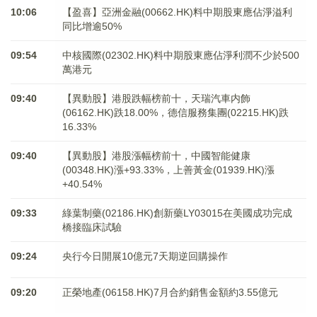
10:06
【盈喜】亞洲金融(00662.HK)料中期股東應佔淨溢利
同比增逾50%
09:54
中核國際(02302.HK)料中期股東應佔淨利潤不少於500
萬港元
09:40
【異動股】港股跌幅榜前十，天瑞汽車内飾
(06162.HK)跌18.00%，德信服務集團(02215.HK)跌
16.33%
09:40
【異動股】港股漲幅榜前十，中國智能健康
(00348.HK)漲+93.33%，上善黃金(01939.HK)漲
+40.54%
09:33
綠葉制藥(02186.HK)創新藥LY03015在美國成功完成
橋接臨床試驗
09:24
央行今日開展10億元7天期逆回購操作
09:20
正榮地產(06158.HK)7月合約銷售金額約3.55億元