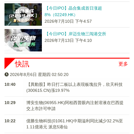
【今日IPO】晶合集成首日涨超
8%（02249.HK）
2026年7月10日 下午4:57
【今日IPO】岸迈生物三闯港交所
2026年7月13日 下午4:10
快訊
更多
2026年8月6日 星期四 02:50:20
10:40
【異動股】昨日打二板以上表現板塊拉升，欣天科技
(300615.CN)漲19.97%
10:29
博安生物(06955.HK)阿柏西普眼內注射溶液在巴西提
交上市許可申請
10:22
億勝生物科技(01061.HK)中期溢利同比減少32.2%至
1.11億港元 派息5港仙