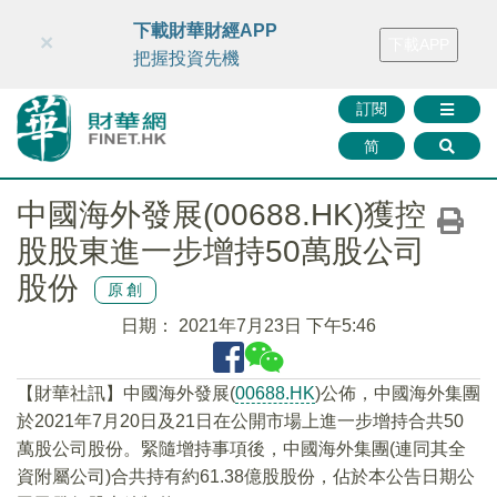
財華智庫網
FINTV
FINMETA
財華證券
媒體矩陣
下載財華財經APP
×
下載APP
智庫沙龍
聯絡我們
把握投資先機
訂閱
简
中國海外發展(00688.HK)獲控
股股東進一步增持50萬股公司
股份
原創
日期：
2021年7月23日 下午5:46
【財華社訊】中國海外發展(
00688.HK
)公佈，中國海外集團
於2021年7月20日及21日在公開市場上進一步增持合共50
萬股公司股份。緊隨增持事項後，中國海外集團(連同其全
資附屬公司)合共持有約61.38億股股份，佔於本公告日期公