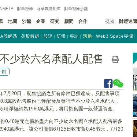
INMETA
財華證券
財華
媒體矩陣
財華
智庫沙龍
單
地圖
沙龍
企業
研究
顧問
合作
視頻
財經速
A股解碼
美股解碼
股評
研報
專訪
活動
Web3 Space專欄
K)向不少於六名承配人配售
原創
21年7月20日，配售協議之所有條件已獲達成，及配售事項
0.8萬股配售股份已獲配發及發行予不少於六名承配人，
款項淨額約為1560萬港元，將用於集團一般營運資金。
份0.40港元之價格盡力向不少於六名獨立承配人配售最多
40萬港元。該公司股價6月25日收市報0.45港元，7月20