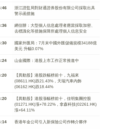
6:46
浙江證監局對財通證券股份有限公司採取出具
警示函措施
6:36
網信辦：大型個人信息處理者應當採取加密、
去標識化等措施保障所處理個人信息安全
6:30
國家外匯局：7月末中國外匯儲備規模34188億
美元 升幅0.07%
6:24
山金國際：港股上市工作正常推進中
6:20
【異動股】港股跌幅榜前十，九福來
(08611.HK)跌21.43%，天瑞汽車内飾
(06162.HK)跌18.44%
6:20
【異動股】港股漲幅榜前十，佳明集團控股
(01271.HK)漲+78.22%，拿森科技(02261.HK)
漲+64.11%
6:14
香港年金公司引入新保險公司作轉介夥伴