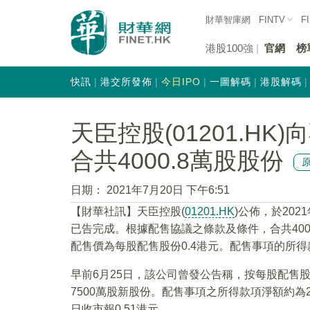
財華智庫網
FINTV
F
港股100強
官網
榜
快訊
港交所發佈
今日IPO
一圖解碼
港股解碼
天臣控股(01201.H
合共4000.8萬股股份
日期：
2021年7月20日 下午6:51
【財華社訊】天臣控股(
01201.HK
)公佈，於20
已告完成。根據配售協議之條款及條件，合共400
配售價為每股配售股份0.4港元。配售事項的所得
早前6月25日，該公司曾發公告稱，按每股配售股
7500萬股新股份。配售事項之所得款項淨額約為29
日收市報0.51港元。