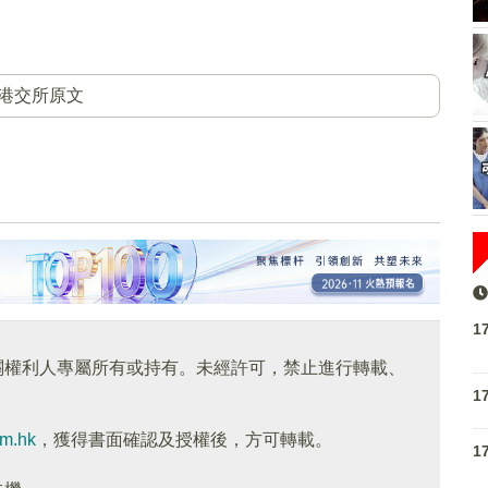
港交所原文
1
關權利人專屬所有或持有。未經許可，禁止進行轉載、
1
om.hk
，獲得書面確認及授權後，方可轉載。
1