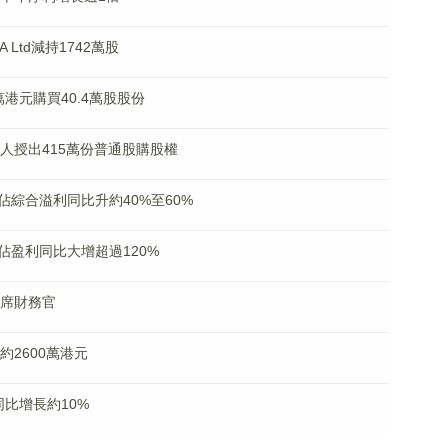
A Ltd減持1742萬股
萬港元購買40.4萬股股份
承授人授出415萬份普通股購股權
綜合溢利同比升約40%至60%
盈利同比大增超過120%
首席財務官
損約2600萬港元
同比增長約10%