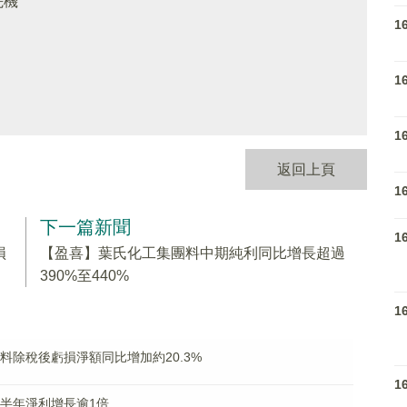
先機
1
1
1
返回上頁
1
下一篇新聞
1
損
【盈喜】葉氏化工集團料中期純利同比增長超過
390%至440%
1
K)料除稅後虧損淨額同比增加約20.3%
1
料上半年淨利增長逾1倍