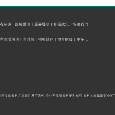
者關係
|
版權聲明
|
重要聲明
|
私隱政策
|
聯絡我們
券市場周刊
|
壹財信
|
權衡財經
|
攬富財經
|
更多...
所提供資料之準確性及可靠性,但並不保證資料絕對無誤,資料如有錯漏而令閣