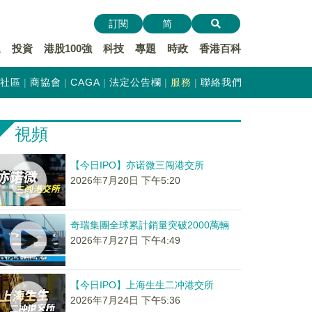
訂閱
简
遞
投資
港股100強
科技
專題
時政
香港百科
社區
商協會
CAGA
法定公告欄
服務
聯絡我們
視頻
【今日IPO】亦诺微三闯港交所
2026年7月20日 下午5:20
奇瑞集團全球累計銷量突破2000萬輛
2026年7月27日 下午4:49
【今日IPO】上海生生二冲港交所
2026年7月24日 下午5:36