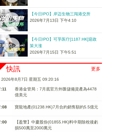
【今日IPO】岸迈生物三闯港交所
2026年7月13日 下午4:10
【今日IPO】可孚医疗[1187.HK]迎政
策大涨
2026年7月15日 下午5:51
快訊
更多
2026年8月7日 星期五 09:20:17
7:11
香港金管局：7月底官方外匯儲備資產為4478
億美元
7:08
寶龍地產(01238.HK)7月合約銷售額約5.5億元
7:00
【盈警】中慶股份(01855.HK)料中期除稅後虧
損500萬至2000萬元