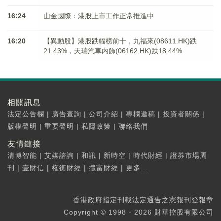
16:24
山金國際：港股上市工作正常推進中
16:20
【異動股】港股跌幅榜前十，九福來(08611.HK)跌
21.43%，天瑞汽車内飾(06162.HK)跌18.44%
相關訊息
法定公告欄
|
廣告查詢
|
公司介紹
|
專欄邀稿
|
投資者關係
|
版權聲明
|
重要聲明
|
私隱政策
|
聯絡我們
友情鏈接
清博智能
|
艾媒諮詢
|
和訊
|
新時空
|
時代財經
|
證券市場周
刊
|
壹財信
|
權衡財經
|
攬富財經
|
更多...
香港政府指定刊載法定通告之憲報刊登報章
Copyright © 1998 - 2026 財華控股有限公司