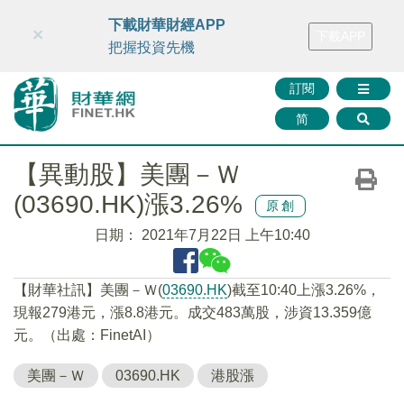
財華智庫網
FINTV
FINMETA
財華證券
媒體矩陣
下載財華財經APP
×
下載APP
智庫沙龍
聯絡我們
把握投資先機
訂閱
简
【異動股】美團－Ｗ
(03690.HK)漲3.26%
原創
日期：
2021年7月22日 上午10:40
【財華社訊】美團－Ｗ(
03690.HK
)截至10:40上漲3.26%，
現報279港元，漲8.8港元。成交483萬股，涉資13.359億
元。（出處：FinetAI）
美團－Ｗ
03690.HK
港股漲