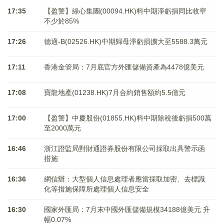
17:35
【盈警】綠心集團(00094.HK)料中期淨虧損同比收窄
不少於85%
17:26
德適-B(02526.HK)中期歸母淨虧損擴大至5588.3萬元
17:11
香港金管局：7月底官方外匯儲備資產為4478億美元
17:08
寶龍地產(01238.HK)7月合約銷售額約5.5億元
17:00
【盈警】中慶股份(01855.HK)料中期除稅後虧損500萬
至2000萬元
16:46
浙江證監局對財通證券股份有限公司採取出具警示函
措施
16:36
網信辦：大型個人信息處理者應當採取加密、去標識
化等措施保障所處理個人信息安全
16:30
國家外匯局：7月末中國外匯儲備規模34188億美元 升
幅0.07%