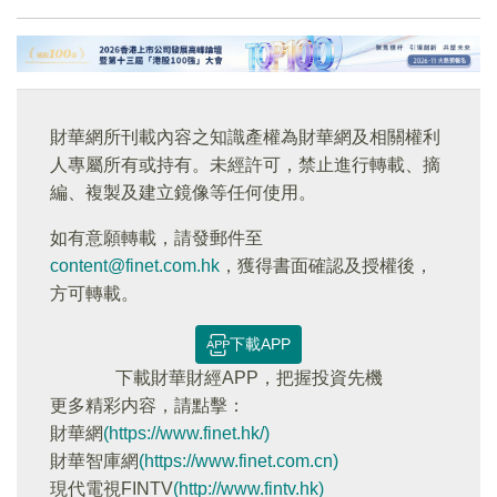
財華網所刊載內容之知識產權為財華網及相關權利
人專屬所有或持有。未經許可，禁止進行轉載、摘
編、複製及建立鏡像等任何使用。
如有意願轉載，請發郵件至
content@finet.com.hk
，獲得書面確認及授權後，
方可轉載。
下載APP
下載財華財經APP，把握投資先機
更多精彩内容，請點擊：
財華網
(https://www.finet.hk/)
財華智庫網
(https://www.finet.com.cn)
現代電視FINTV
(http://www.fintv.hk)