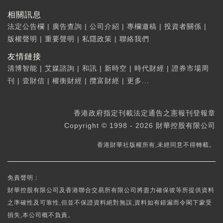
相關訊息
法定公告欄
|
廣告查詢
|
公司介紹
|
專欄邀稿
|
投資者關係
|
版權聲明
|
重要聲明
|
私隱政策
|
聯絡我們
友情鏈接
清博智能
|
艾媒諮詢
|
和訊
|
新時空
|
時代財經
|
證券市場周
刊
|
壹財信
|
權衡財經
|
攬富財經
|
更多...
香港政府指定刊載法定通告之憲報刊登報章
Copyright © 1998 - 2026 財華控股有限公司
香港財華社版權所有,未經同意不得轉載。
免責聲明：
財華控股有限公司及香港聯合交易所有限公司將盡力確保彼等所提供資料
之準確性及可靠性,但並不保證資料絕對無誤,資料如有錯漏而令閣下蒙受
損失,本公司概不負責。