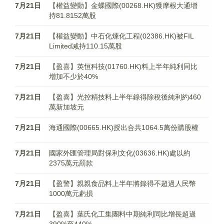
7月21日
【權益變動】金蝶國際(00268.HK)獲摩根大通增
持81.8152萬股
7月21日
【權益變動】中石化煉化工程(02386.HK)被FIL
Limited减持110.15萬股
7月21日
【盈喜】英恒科技(01760.HK)料上半年純利同比
增加不少於40%
7月21日
【盈喜】光控精技料上半年錄得除稅後純利約460
萬新加坡元
7月21日
海通國際(00665.HK)授出合共1064.5萬份購股權
7月21日
國家外匯管理局對保利文化(03636.HK)處以約
2375萬元罰款
7月21日
【盈警】親親食品料上半年將錄得不超過人民幣
1000萬元虧損
7月21日
【盈喜】葉氏化工集團料中期純利同比增長超過