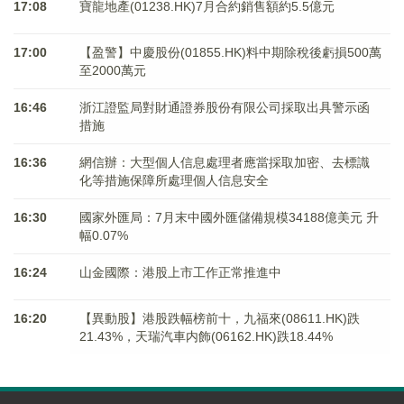
17:08
寶龍地產(01238.HK)7月合約銷售額約5.5億元
17:00
【盈警】中慶股份(01855.HK)料中期除稅後虧損500萬
至2000萬元
16:46
浙江證監局對財通證券股份有限公司採取出具警示函
措施
16:36
網信辦：大型個人信息處理者應當採取加密、去標識
化等措施保障所處理個人信息安全
16:30
國家外匯局：7月末中國外匯儲備規模34188億美元 升
幅0.07%
16:24
山金國際：港股上市工作正常推進中
16:20
【異動股】港股跌幅榜前十，九福來(08611.HK)跌
21.43%，天瑞汽車内飾(06162.HK)跌18.44%