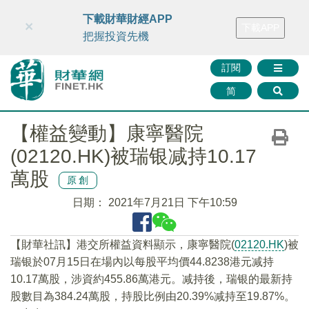
財華智庫網
FINTV
FINMETA
財華證券
媒體矩陣
下載財華財經APP
×
下載APP
智庫沙龍
聯絡我們
把握投資先機
訂閱
简
【權益變動】康寧醫院
(02120.HK)被瑞银减持10.17
萬股
原創
日期：
2021年7月21日 下午10:59
【財華社訊】港交所權益資料顯示，康寧醫院(
02120.HK
)被
瑞银於07月15日在場內以每股平均價44.8238港元减持
10.17萬股，涉資約455.86萬港元。减持後，瑞银的最新持
股數目為384.24萬股，持股比例由20.39%减持至19.87%。