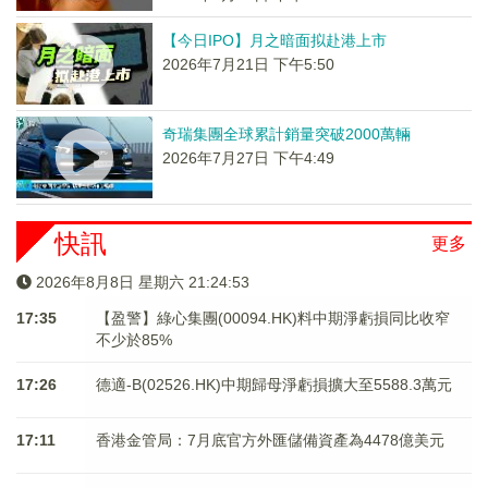
【今日IPO】月之暗面拟赴港上市
2026年7月21日 下午5:50
奇瑞集團全球累計銷量突破2000萬輛
2026年7月27日 下午4:49
快訊
更多
2026年8月8日 星期六 21:24:53
17:35
【盈警】綠心集團(00094.HK)料中期淨虧損同比收窄
不少於85%
17:26
德適-B(02526.HK)中期歸母淨虧損擴大至5588.3萬元
17:11
香港金管局：7月底官方外匯儲備資產為4478億美元