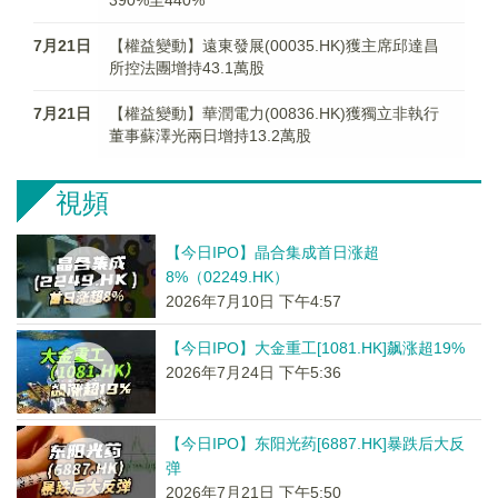
390%至440%
7月21日
【權益變動】遠東發展(00035.HK)獲主席邱達昌
所控法團增持43.1萬股
7月21日
【權益變動】華潤電力(00836.HK)獲獨立非執行
董事蘇澤光兩日增持13.2萬股
視頻
【今日IPO】晶合集成首日涨超
8%（02249.HK）
2026年7月10日 下午4:57
【今日IPO】大金重工[1081.HK]飙涨超19%
2026年7月24日 下午5:36
【今日IPO】东阳光药[6887.HK]暴跌后大反
弹
2026年7月21日 下午5:50