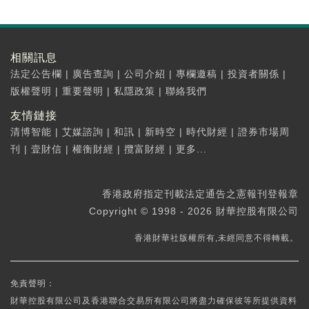
相關訊息
法定公告欄
|
廣告查詢
|
公司介紹
|
專欄邀稿
|
投資者關係
|
版權聲明
|
重要聲明
|
私隱政策
|
聯絡我們
友情鏈接
清博智能
|
艾媒諮詢
|
和訊
|
新時空
|
時代財經
|
證券市場周
刊
|
壹財信
|
權衡財經
|
攬富財經
|
更多...
香港政府指定刊載法定通告之憲報刊登報章
Copyright © 1998 - 2026 財華控股有限公司
香港財華社版權所有,未經同意不得轉載。
免責聲明：
財華控股有限公司及香港聯合交易所有限公司將盡力確保彼等所提供資料