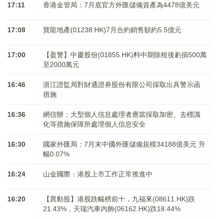
17:11
香港金管局：7月底官方外匯儲備資產為4478億美元
17:08
寶龍地產(01238.HK)7月合約銷售額約5.5億元
17:00
【盈警】中慶股份(01855.HK)料中期除稅後虧損500萬
至2000萬元
16:46
浙江證監局對財通證券股份有限公司採取出具警示函
措施
16:36
網信辦：大型個人信息處理者應當採取加密、去標識
化等措施保障所處理個人信息安全
16:30
國家外匯局：7月末中國外匯儲備規模34188億美元 升
幅0.07%
16:24
山金國際：港股上市工作正常推進中
16:20
【異動股】港股跌幅榜前十，九福來(08611.HK)跌
21.43%，天瑞汽車内飾(06162.HK)跌18.44%