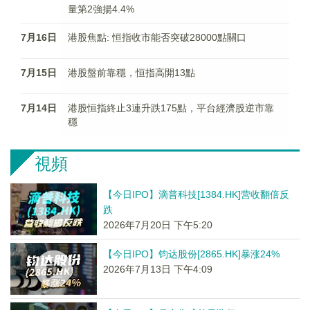
量第2強揚4.4%
7月16日
港股焦點: 恒指收市能否突破28000點關口
7月15日
港股盤前靠穩，恒指高開13點
7月14日
港股恒指終止3連升跌175點，平台經濟股逆市靠
穩
視頻
【今日IPO】滴普科技[1384.HK]营收翻倍反
跌
2026年7月20日 下午5:20
【今日IPO】钧达股份[2865.HK]暴涨24%
2026年7月13日 下午4:09