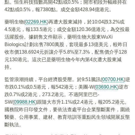
點。恒生科技指數高開42點或0.5%；開市初段升幅維持在
42點或0.5%，報7380點。成交金額428.94億港元。
藥明生物(
02269.HK
)再遭大股東減持，於10:04跌3.2%或
4.5港元，報133.5港元；成交金額120.36億港元，為交投最
活躍股份。據銷售文件顯示，藥明生物大股東WuXi
Biologics計劃出售7800萬股，套現最多13億美元，較昨日
收市價138.6924元折讓介乎5.8%至7.3%，配售價介乎128
元130港元。這次已是藥明生物今年內第4次遭大股東減
持。
監管浪潮持續，平台經濟股受壓。於9:51騰訊(
00700.HK
)逆
市跌0.1%或0.5港元，報542港元；美團-W(
03690.HK
)逆市
跌0.7%或2港元，273.2港元。不過阿里巴巴-
SW(
09988.HK
)跟隨大市升1.1%或2.4港元，報205.2港元。
國務院昨日印發文件，要依法查處平台企業壟斷案件，圍繞
醫藥、公用事業、建材、教育培訓等重點民生領域開展反壟
斷執法。