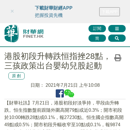
財華智庫網
FINTV
FINMETA
財華證券
媒體矩陣
下載財華財經APP
×
下載APP
智庫沙龍
聯絡我們
把握投資先機
訂閱
简
港股初段升轉跌恒指挫28點，
三孩政策出台嬰幼兒股起動
原創
日期：
2021年7月21日 上午10:08
【財華社訊】7月21日，港股初段好淡爭持，早段由升轉
跌。恒生指數盤前跟隨外圍高開79點或近0.3%；開市初段
於10:00轉跌28點或0.1%，報27230點。恒生國企指數高開
49點或0.5%；開市初段升幅收窄至10點或0.1%，報9874