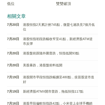
低位
雙雙破頂
相關文章
7月20日
港股恒指2天累計挫745點，微盟七連跌見7個月低
位
7月20日
港股恒指初段跌幅收窄至41點，新經濟股ATM逆
市反彈
7月20日
港股盤前跟隨外圍普跌，恒指低開93點
7月20日
美股暴跌，港股盤前料低開
7月19日
港股開市早段恒指跌幅擴至480點，疫苗股逆市造
好
7月19日
新經濟股ATMX開市普跌，拖低恒指117點
7月16日
港股早段偏軟恒指跌42點，小米登上全球手機銷