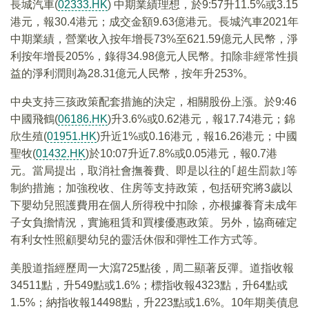
長城汽車(
02333.HK
) 中期業績理想，於9:57升11.5%或3.15
港元，報30.4港元；成交金額9.63億港元。長城汽車2021年
中期業績，營業收入按年增長73%至621.59億元人民幣，淨
利按年增長205%，錄得34.98億元人民幣。扣除非經常性損
益的淨利潤則為28.31億元人民幣，按年升253%。
中央支持三孩政策配套措施的決定，相關股份上漲。於9:46
中國飛鶴(
06186.HK
)升3.6%或0.62港元，報17.74港元；錦
欣生殖(
01951.HK
)升近1%或0.16港元，報16.26港元；中國
聖牧(
01432.HK
)於10:07升近7.8%或0.05港元，報0.7港
元。當局提出，取消社會撫養費、即是以往的｢超生罰款｣等
制約措施；加強稅收、住房等支持政策，包括研究將3歲以
下嬰幼兒照護費用在個人所得稅中扣除，亦根據養育未成年
子女負擔情況，實施租賃和買樓優惠政策。另外，協商確定
有利女性照顧嬰幼兒的靈活休假和彈性工作方式等。
美股道指經歷周一大瀉725點後，周二顯著反彈。道指收報
34511點，升549點或1.6%；標指收報4323點，升64點或
1.5%；納指收報14498點，升223點或1.6%。10年期美債息