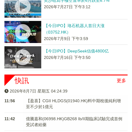
尖沙咀寫字樓空置率於6月跌至6.7%
2026年7月27日 下午3:12
【今日IPO】珞石机器人首日大涨
（03752.HK）
2026年7月9日 下午3:59
【今日IPO】DeepSeek估值4800亿
2026年7月16日 下午3:50
快訊
更多
2026年8月7日 星期五 04:24:39
11:56
【盈喜】CGII HLDGS(01940.HK)料中期稅後純利增
至不少於1億元
11:42
億騰嘉和(06998.HK)GB268 Ib/II期臨床試驗完成首例
受試者給藥