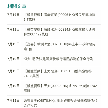
相關文章
7月19日
【權益變動】電能實業(00006.HK)獲贝莱德增持
7.5萬股
7月19日
【權益變動】海螺水泥(00914.HK)被摩根大通减
持203.4472萬股
7月19日
【盈喜】華潤啤酒(00291.HK)料上半年淨利增長
逾1倍
7月19日
恒大: 將依法起訴廣發銀行濫用訴訟前保全行為
7月19日
【權益變動】上海復旦(01385.HK)獲高盛增持
218.8萬股
7月19日
【權益變動】天安(00028.HK)被PIA Ltd減持1742
萬股
7月19日
鼎豐集團(06878.HK): 馬上好車與金融機構關係和
合作模式