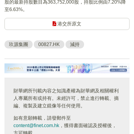
股的最新持股數目為363,752,000股，持股比例由7.20%降
至6.63%。
港交所原文
玖源集團
00827.HK
減持
財華網所刊載內容之知識產權為財華網及相關權利
人專屬所有或持有。未經許可，禁止進行轉載、摘
編、複製及建立鏡像等任何使用。
如有意願轉載，請發郵件至
content@finet.com.hk
，獲得書面確認及授權後，
方可轉載。