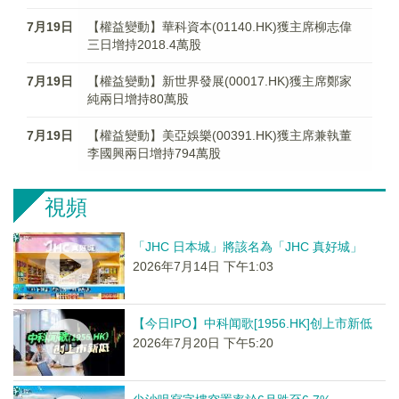
7月19日
【權益變動】華科資本(01140.HK)獲主席柳志偉
三日增持2018.4萬股
7月19日
【權益變動】新世界發展(00017.HK)獲主席鄭家
純兩日增持80萬股
7月19日
【權益變動】美亞娛樂(00391.HK)獲主席兼執董
李國興兩日增持794萬股
視頻
「JHC 日本城」將該名為「JHC 真好城」
2026年7月14日 下午1:03
【今日IPO】中科闻歌[1956.HK]创上市新低
2026年7月20日 下午5:20