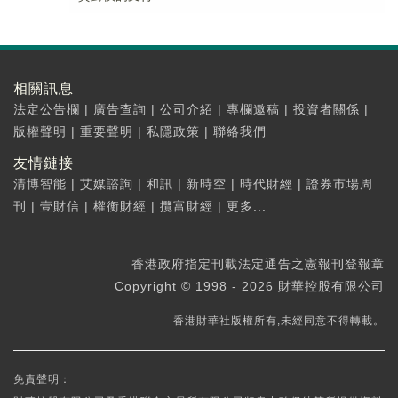
相關訊息
法定公告欄
|
廣告查詢
|
公司介紹
|
專欄邀稿
|
投資者關係
|
版權聲明
|
重要聲明
|
私隱政策
|
聯絡我們
友情鏈接
清博智能
|
艾媒諮詢
|
和訊
|
新時空
|
時代財經
|
證券市場周
刊
|
壹財信
|
權衡財經
|
攬富財經
|
更多...
香港政府指定刊載法定通告之憲報刊登報章
Copyright © 1998 - 2026 財華控股有限公司
香港財華社版權所有,未經同意不得轉載。
免責聲明：