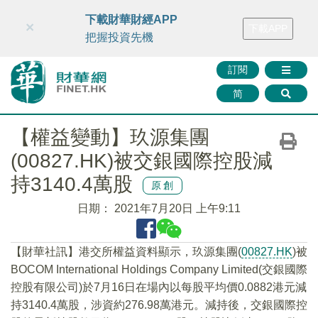
財華智庫網
FINTV
FINMETA
財華證券
媒體矩陣
下載財華財經APP
×
下載APP
智庫沙龍
聯絡我們
把握投資先機
訂閱
简
【權益變動】玖源集團
(00827.HK)被交銀國際控股減
持3140.4萬股
原創
日期：
2021年7月20日 上午9:11
【財華社訊】港交所權益資料顯示，玖源集團(
00827.HK
)被
BOCOM International Holdings Company Limited(交銀國際
控股有限公司)於7月16日在場內以每股平均價0.0882港元減
持3140.4萬股，涉資約276.98萬港元。減持後，交銀國際控