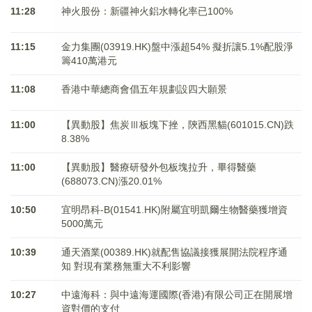
11:28
神火股份：新疆神火鋁水轉化率已100%
11:15
金力集團(03919.HK)盤中漲超54% 擬折讓5.1%配股淨
籌410萬港元
11:08
香港中華總商會倡五年規劃設四大願景
11:00
【異動股】焦炭Ⅲ板塊下挫，陝西黑貓(601015.CN)跌
8.38%
11:00
【異動股】醫療研發外包板塊拉升，畢得醫藥
(688073.CN)漲20.01%
10:50
宜明昂科-B(01541.HK)附屬宜明凱爾生物醫藥獲增資
5000萬元
10:39
通天酒業(00389.HK)就配售協議接獲展開法院程序通
知 對現有業務無重大不利影響
10:27
中遠海科：與中遠海運國際(香港)有限公司正在開展增
資對價的支付