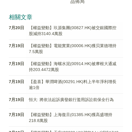
品佈局
相關文章
7月20日
【權益變動】玖源集團(00827.HK)被交銀國際控
股減持3140.4萬股
7月19日
【權益變動】電能實業(00006.HK)獲贝莱德增持
7.5萬股
7月19日
【權益變動】海螺水泥(00914.HK)被摩根大通减
持203.4472萬股
7月19日
【盈喜】華潤啤酒(00291.HK)料上半年淨利增長
逾1倍
7月19日
恒大: 將依法起訴廣發銀行濫用訴訟前保全行為
7月19日
【權益變動】上海復旦(01385.HK)獲高盛增持
218.8萬股