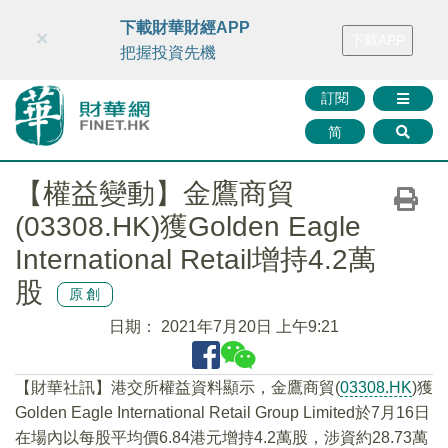
財華智庫網
FINTV
FINMETA
財華證券
媒體矩陣
下載財華財經APP
×
下載APP
智庫沙龍
聯絡我們
把握投資先機
訂閱
简
【權益變動】金鷹商貿
(03308.HK)獲Golden Eagle
International Retail增持4.2萬
股
原創
日期：
2021年7月20日 上午9:21
【財華社訊】港交所權益資料顯示，金鷹商貿(
03308.HK
)獲
Golden Eagle International Retail Group Limited於7月16日
在場內以每股平均價6.84港元增持4.2萬股，涉資約28.73萬