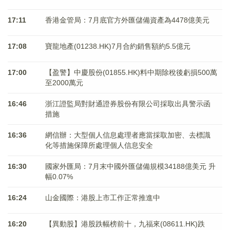
17:11
香港金管局：7月底官方外匯儲備資產為4478億美元
17:08
寶龍地產(01238.HK)7月合約銷售額約5.5億元
17:00
【盈警】中慶股份(01855.HK)料中期除稅後虧損500萬
至2000萬元
16:46
浙江證監局對財通證券股份有限公司採取出具警示函
措施
16:36
網信辦：大型個人信息處理者應當採取加密、去標識
化等措施保障所處理個人信息安全
16:30
國家外匯局：7月末中國外匯儲備規模34188億美元 升
幅0.07%
16:24
山金國際：港股上市工作正常推進中
16:20
【異動股】港股跌幅榜前十，九福來(08611.HK)跌