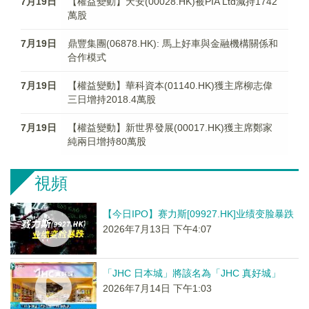
7月19日
【權益變動】天安(00028.HK)被PIA Ltd減持1742
萬股
7月19日
鼎豐集團(06878.HK): 馬上好車與金融機構關係和
合作模式
7月19日
【權益變動】華科資本(01140.HK)獲主席柳志偉
三日增持2018.4萬股
7月19日
【權益變動】新世界發展(00017.HK)獲主席鄭家
純兩日增持80萬股
視頻
【今日IPO】赛力斯[09927.HK]业绩变脸暴跌
2026年7月13日 下午4:07
「JHC 日本城」將該名為「JHC 真好城」
2026年7月14日 下午1:03