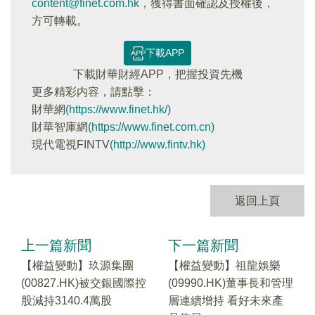
content@finet.com.hk
，獲得書面確認及授權後，
方可轉載。
下載APP
下載財華財經APP，把握投資先機
更多精彩内容，請點擊：
財華網
(https://www.finet.hk/)
財華智庫網
(https://www.finet.com.cn)
現代電視FINTV
(http://www.fintv.hk)
返回上頁
上一篇新聞
下一篇新聞
【權益變動】玖源集團
【權益變動】祖龍娛樂
(00827.HK)被交銀國際控
(09990.HK)董事長和管理
股減持3140.4萬股
層連續增持 看好未來產