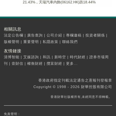
21.43%，天瑞汽車内飾(06162.HK)跌18.44%
相關訊息
法定公告欄
|
廣告查詢
|
公司介紹
|
專欄邀稿
|
投資者關係
|
版權聲明
|
重要聲明
|
私隱政策
|
聯絡我們
友情鏈接
清博智能
|
艾媒諮詢
|
和訊
|
新時空
|
時代財經
|
證券市場周
刊
|
壹財信
|
權衡財經
|
攬富財經
|
更多...
香港政府指定刊載法定通告之憲報刊登報章
Copyright © 1998 - 2026 財華控股有限公司
香港財華社版權所有,未經同意不得轉載。
免責聲明：