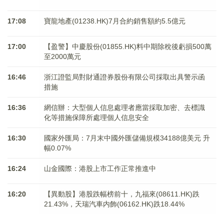
17:08
寶龍地產(01238.HK)7月合約銷售額約5.5億元
17:00
【盈警】中慶股份(01855.HK)料中期除稅後虧損500萬
至2000萬元
16:46
浙江證監局對財通證券股份有限公司採取出具警示函
措施
16:36
網信辦：大型個人信息處理者應當採取加密、去標識
化等措施保障所處理個人信息安全
16:30
國家外匯局：7月末中國外匯儲備規模34188億美元 升
幅0.07%
16:24
山金國際：港股上市工作正常推進中
16:20
【異動股】港股跌幅榜前十，九福來(08611.HK)跌
21.43%，天瑞汽車内飾(06162.HK)跌18.44%