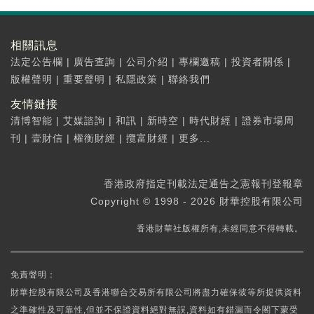
相關訊息
法定公告欄
|
廣告查詢
|
公司介紹
|
專欄邀稿
|
投資者關係
|
版權聲明
|
重要聲明
|
私隱政策
|
聯絡我們
友情鏈接
清博智能
|
艾媒諮詢
|
和訊
|
新時空
|
時代財經
|
證券市場周
刊
|
壹財信
|
權衡財經
|
攬富財經
|
更多...
香港政府指定刊載法定通告之憲報刊登報章
Copyright © 1998 - 2026 財華控股有限公司
香港財華社版權所有,未經同意不得轉載。
免責聲明：
財華控股有限公司及香港聯合交易所有限公司將盡力確保彼等所提供資料
之準確性及可靠性,但並不保證資料絕對無誤,資料如有錯漏而令閣下蒙受