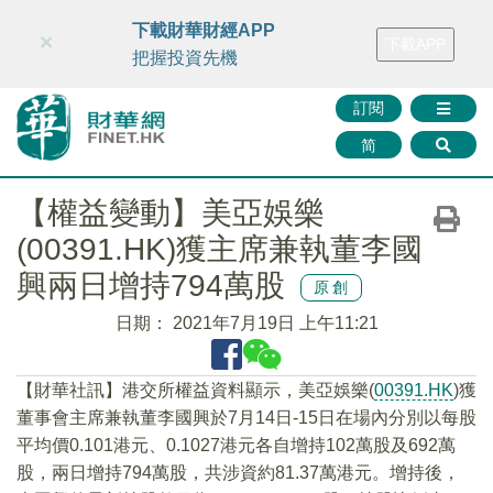
財華智庫網
FINTV
FINMETA
財華證券
媒體矩陣
下載財華財經APP
×
下載APP
智庫沙龍
聯絡我們
把握投資先機
訂閱
简
【權益變動】美亞娛樂
(00391.HK)獲主席兼執董李國
興兩日增持794萬股
原創
日期：
2021年7月19日 上午11:21
【財華社訊】港交所權益資料顯示，美亞娛樂(
00391.HK
)獲
董事會主席兼執董李國興於7月14日-15日在場內分別以每股
平均價0.101港元、0.1027港元各自增持102萬股及692萬
股，兩日增持794萬股，共涉資約81.37萬港元。增持後，