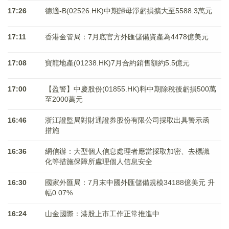
17:26
德適-B(02526.HK)中期歸母淨虧損擴大至5588.3萬元
17:11
香港金管局：7月底官方外匯儲備資產為4478億美元
17:08
寶龍地產(01238.HK)7月合約銷售額約5.5億元
17:00
【盈警】中慶股份(01855.HK)料中期除稅後虧損500萬
至2000萬元
16:46
浙江證監局對財通證券股份有限公司採取出具警示函
措施
16:36
網信辦：大型個人信息處理者應當採取加密、去標識
化等措施保障所處理個人信息安全
16:30
國家外匯局：7月末中國外匯儲備規模34188億美元 升
幅0.07%
16:24
山金國際：港股上市工作正常推進中