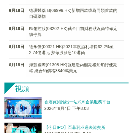
6月18日
德琪醫藥-B(06996.HK)新增兩款或為同類首款的
自研藥物
6月18日
匯創控股(08202-HK)截至目前財務狀況尚待確定
續停牌
6月18日
德永佳(00321.HK)2021年度溢利增長62.2%至
2.74億港元 擬每股派息10港仙
6月18日
海豐國際(01308.HK)就建造兩艘期權船舶行使期
權 總合約價格3840萬美元
視頻
香港寬頻推出一站式AI企業服務平台
2026年8月4日 下午3:03
【今日IPO】百菲乳业递表港交所