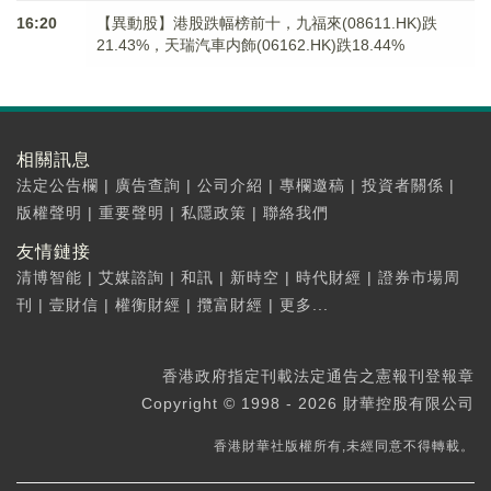
16:20
【異動股】港股跌幅榜前十，九福來(08611.HK)跌
21.43%，天瑞汽車内飾(06162.HK)跌18.44%
相關訊息
法定公告欄
|
廣告查詢
|
公司介紹
|
專欄邀稿
|
投資者關係
|
版權聲明
|
重要聲明
|
私隱政策
|
聯絡我們
友情鏈接
清博智能
|
艾媒諮詢
|
和訊
|
新時空
|
時代財經
|
證券市場周
刊
|
壹財信
|
權衡財經
|
攬富財經
|
更多...
香港政府指定刊載法定通告之憲報刊登報章
Copyright © 1998 - 2026 財華控股有限公司
香港財華社版權所有,未經同意不得轉載。