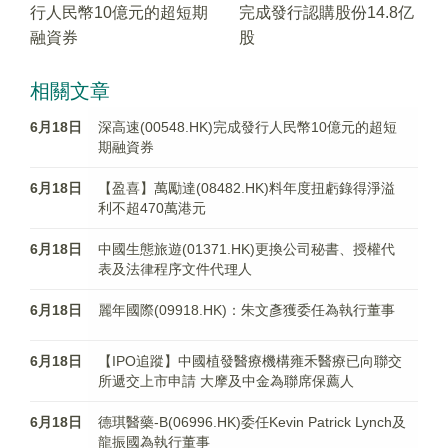
行人民幣10億元的超短期
完成發行認購股份14.8亿
融資券
股
相關文章
6月18日
深高速(00548.HK)完成發行人民幣10億元的超短
期融資券
6月18日
【盈喜】萬勵達(08482.HK)料年度扭虧錄得淨溢
利不超470萬港元
6月18日
中國生態旅遊(01371.HK)更換公司秘書、授權代
表及法律程序文件代理人
6月18日
麗年國際(09918.HK)：朱文彥獲委任為執行董事
6月18日
【IPO追蹤】中國植發醫療機構雍禾醫療已向聯交
所遞交上市申請 大摩及中金為聯席保薦人
6月18日
德琪醫藥-B(06996.HK)委任Kevin Patrick Lynch及
龍振國為執行董事