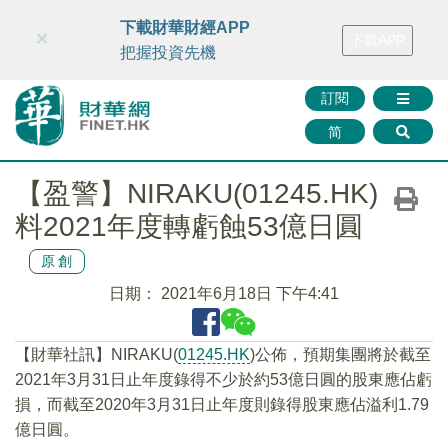
財華智庫網
FINTV
FINMETA
財華證券
媒體矩陣
下載財華財經APP
×
下載APP
智庫沙龍
聯絡我們
把握投資先機
訂閱
简
【盈警】NIRAKU(01245.HK)
料2021年度轉虧蝕53億日圓
原創
日期：
2021年6月18日 下午4:41
【財華社訊】NIRAKU(
01245.HK
)公佈，預期集團將於截至
2021年3月31日止年度錄得不少於約53億日圓的股東應佔虧
損，而截至2020年3月31日止年度則錄得股東應佔溢利1.79
億日圓。