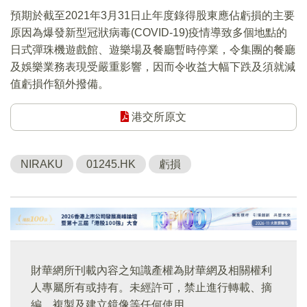
預期於截至2021年3月31日止年度錄得股東應佔虧損的主要
原因為爆發新型冠狀病毒(COVID-19)疫情導致多個地點的
日式彈珠機遊戲館、遊樂場及餐廳暫時停業，令集團的餐廳
及娛樂業務表現受嚴重影響，因而令收益大幅下跌及須就減
值虧損作額外撥備。
港交所原文
NIRAKU
01245.HK
虧損
財華網所刊載內容之知識產權為財華網及相關權利
人專屬所有或持有。未經許可，禁止進行轉載、摘
編、複製及建立鏡像等任何使用。