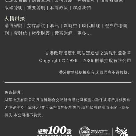
法定公告欄
|
廣告查詢
|
公司介紹
|
專欄邀稿
|
投資者關係
|
版權聲明
|
重要聲明
|
私隱政策
|
聯絡我們
友情鏈接
清博智能
|
艾媒諮詢
|
和訊
|
新時空
|
時代財經
|
證券市場周
刊
|
壹財信
|
權衡財經
|
攬富財經
|
更多...
香港政府指定刊載法定通告之憲報刊登報章
Copyright © 1998 - 2026 財華控股有限公司
香港財華社版權所有,未經同意不得轉載。
免責聲明：
財華控股有限公司及香港聯合交易所有限公司將盡力確保彼等所提供資料
之準確性及可靠性,但並不保證資料絕對無誤,資料如有錯漏而令閣下蒙受
損失,本公司概不負責。