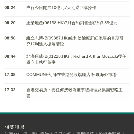
09:24
央行今日開展10億元7天期逆回購操作
09:20
正榮地產(06158.HK)7月合約銷售金額約3.55億元
08:56
維立志博-B(09887.HK)維利信治療肝細胞癌的Ⅱ期研
究順利進入擴展階段
08:44
北海康成-B(01228.HK)：Richard Arthur Moscicki獲任
獨立非執行董事
17:38
COMMUNE幻師在香港開設旗艦店 拓展海外市場
17:32
香港交易所：委任何洸毅為董事總經理及集團戰略主
管
相關訊息