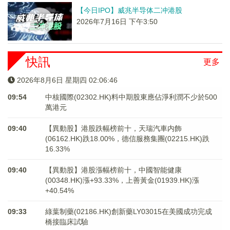
【今日IPO】威兆半导体二冲港股
2026年7月16日 下午3:50
快訊
更多
2026年8月6日 星期四 02:06:46
09:54
中核國際(02302.HK)料中期股東應佔淨利潤不少於500
萬港元
09:40
【異動股】港股跌幅榜前十，天瑞汽車内飾
(06162.HK)跌18.00%，德信服務集團(02215.HK)跌
16.33%
09:40
【異動股】港股漲幅榜前十，中國智能健康
(00348.HK)漲+93.33%，上善黃金(01939.HK)漲
+40.54%
09:33
綠葉制藥(02186.HK)創新藥LY03015在美國成功完成
橋接臨床試驗