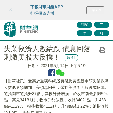
財華智庫網
FINTV
FINMETA
財華證券
媒體矩陣
下載財華財經APP
×
下載APP
智庫沙龍
聯絡我們
把握投資先機
訂閱
简
失業救濟人數續跌 債息回落
刺激美股大反撲！
原創
日期：
2021年5月14日 上午5:19
【財華社訊】受惠於重磅科網股買盤及美國新申領失業救濟
人數低過預期加上美債息回落，帶動美股周四報復式反彈。
道指開市道指升37點，其後升勢增強，於收市前最多飆594
點，高見34181點，收市升勢放緩，收報34021點，升433
點或1.29%；標指收報4112點，升49點或1.22%；納指收報
13124點，升93點或0.72%。