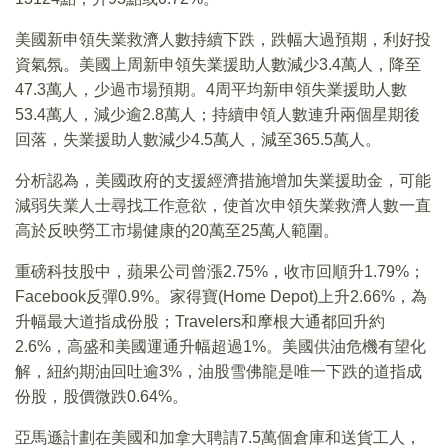
美國新申領失業救濟人數持續下跌，跌幅大過預期，利好投
資氣氛。美國上周新申領失業援助人數減少3.4萬人，降至
47.3萬人，少過市場預期。4周平均新申領失業援助人數
53.4萬人，減少逾2.8萬人；持續申領人數連升兩個星期後
回落，失業援助人數減少4.5萬人，減至365.5萬人。
分析認為，美國政府的支援經濟措施增加失業援助金，可能
減弱失業人士尋找工作意欲，使首次申領失業救濟人數一直
高於反映勞工市場健康的20萬至25萬人範圍。
重磅科技股中，蘋果公司曾漲2.75%，收市回順升1.79%；
Facebook反彈0.9%。家得寶(Home Depot)上升2.66%，為
升幅最大道指成份股；Travelers和摩根大通都回升約
2.6%，高盛和美國運通升幅超過1%。美國供油危機有望化
解，紐約期油回吐逾3%，油股雪佛龍是唯一下跌的道指成
份股，股價微跌0.64%。
亞馬遜計劃在美國和加拿大聘請7.5萬個倉庫和送貨工人，