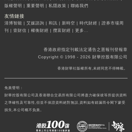
版權聲明
|
重要聲明
|
私隱政策
|
聯絡我們
友情鏈接
清博智能
|
艾媒諮詢
|
和訊
|
新時空
|
時代財經
|
證券市場周
刊
|
壹財信
|
權衡財經
|
攬富財經
|
更多...
香港政府指定刊載法定通告之憲報刊登報章
Copyright © 1998 - 2026 財華控股有限公司
香港財華社版權所有,未經同意不得轉載。
免責聲明：
財華控股有限公司及香港聯合交易所有限公司將盡力確保彼等所提供資料
之準確性及可靠性,但並不保證資料絕對無誤,資料如有錯漏而令閣下蒙受
損失,本公司概不負責。