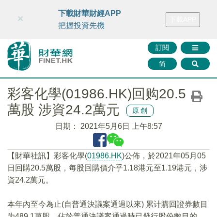
財華智庫網
FINTV
FINMETA
財華證券
媒體矩陣
下載財華財經APP
×
下載APP
智庫沙龍
聯絡我們
把握投資先機
訂閱
简
彩客化學(01986.HK)回购20.5
萬股 涉資24.2萬元
原創
日期：
2021年5月6日 上午8:57
【財華社訊】彩客化學(
01986.HK
)公佈，於2021年05月05
日回購20.5萬股，每股回購價介乎1.18港元至1.19港元，涉
資24.2萬元。
本年內至今為止(自普通決議案通過以來) 累计購回證券數目
为489.1萬股，佔於普通決議案通過時已發行股份數目的