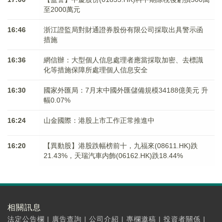
至2000萬元
16:46
浙江證監局對財通證券股份有限公司採取出具警示函
措施
16:36
網信辦：大型個人信息處理者應當採取加密、去標識
化等措施保障所處理個人信息安全
16:30
國家外匯局：7月末中國外匯儲備規模34188億美元 升
幅0.07%
16:24
山金國際：港股上市工作正常推進中
16:20
【異動股】港股跌幅榜前十，九福來(08611.HK)跌
21.43%，天瑞汽車内飾(06162.HK)跌18.44%
相關訊息
法定公告欄
|
廣告查詢
|
公司介紹
|
專欄邀稿
|
投資者關係
|