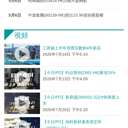
5月6日
明輝國際(03828.HK)3個月盈轉虧
5月6日
中達集團(00139-HK)授出15.96億份購股權
視頻
工商舖上半年買賣宗數創4年新高
2026年7月14日 下午5:43
【今日IPO】钧达股份[2865.HK]暴涨24%
2026年7月13日 下午4:09
【今日IPO】新易盛[300502.SZ]冲刺港股上
市
2026年7月20日 下午5:20
【今日IPO】铂科新材递表港交所