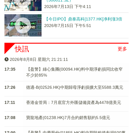
（300811.SZ）
2026年7月13日 下午4:11
【今日IPO】鼎泰高科[1377.HK]净利涨3倍
2026年7月15日 下午5:51
快訊
更多
2026年8月8日 星期六 21:21:11
17:35
【盈警】綠心集團(00094.HK)料中期淨虧損同比收窄
不少於85%
17:26
德適-B(02526.HK)中期歸母淨虧損擴大至5588.3萬元
17:11
香港金管局：7月底官方外匯儲備資產為4478億美元
17:08
寶龍地產(01238.HK)7月合約銷售額約5.5億元
17:00
【盈警】中慶股份(01855.HK)料中期除稅後虧損500萬