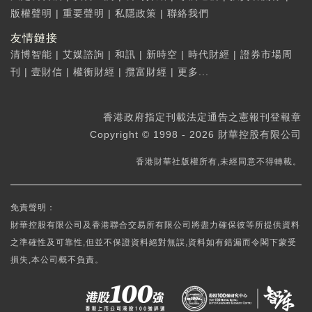
版權聲明
|
重要聲明
|
私隱政策
|
聯絡我們
友情鏈接
清博智能
|
艾媒諮詢
|
和訊
|
新時空
|
時代財經
|
證券市場周
刊
|
壹財信
|
權衡財經
|
攬富財經
|
更多...
香港政府指定刊載法定通告之憲報刊登報章
Copyright © 1998 - 2026 財華控股有限公司
香港財華社版權所有,未經同意不得轉載。
免責聲明：
財華控股有限公司及香港聯合交易所有限公司將盡力確保彼等所提供資料
之準確性及可靠性,但並不保證資料絕對無誤,資料如有錯漏而令閣下蒙受
損失,本公司概不負責。