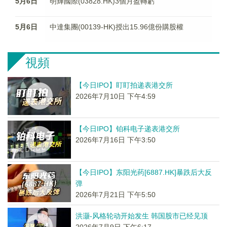
5月6日
明輝國際(03828.HK)3個月盈轉虧
5月6日
中達集團(00139-HK)授出15.96億份購股權
視頻
【今日IPO】盯盯拍递表港交所
2026年7月10日 下午4:59
【今日IPO】铂科电子递表港交所
2026年7月16日 下午3:50
【今日IPO】东阳光药[6887.HK]暴跌后大反
弹
2026年7月21日 下午5:50
洪灏-风格轮动开始发生 韩国股市已经见顶