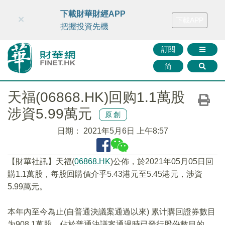
財華智庫網
FINTV
FINMETA
財華證券
媒體矩陣
下載財華財經APP
×
下載APP
智庫沙龍
聯絡我們
把握投資先機
訂閱
简
天福(06868.HK)回购1.1萬股
涉資5.99萬元
原創
日期：
2021年5月6日 上午8:57
【財華社訊】天福(
06868.HK
)公佈，於2021年05月05日回
購1.1萬股，每股回購價介乎5.43港元至5.45港元，涉資
5.99萬元。
本年內至今為止(自普通決議案通過以來) 累计購回證券數目
为908.1萬股，佔於普通決議案通過時已發行股份數目的