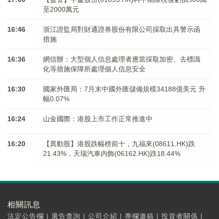
至2000萬元
16:46
浙江證監局對財通證券股份有限公司採取出具警示函
措施
16:36
網信辦：大型個人信息處理者應當採取加密、去標識
化等措施保障所處理個人信息安全
16:30
國家外匯局：7月末中國外匯儲備規模34188億美元 升
幅0.07%
16:24
山金國際：港股上市工作正常推進中
16:20
【異動股】港股跌幅榜前十，九福來(08611.HK)跌
21.43%，天瑞汽車内飾(06162.HK)跌18.44%
相關訊息
法定公告欄
|
廣告查詢
|
公司介紹
|
專欄邀稿
|
投資者關係
|