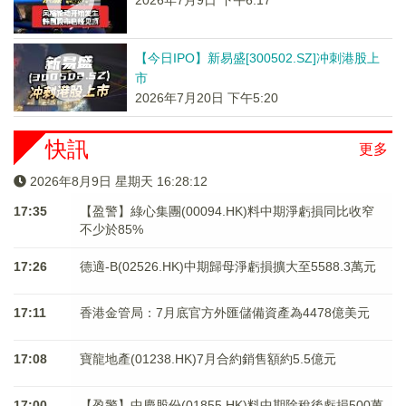
2026年7月9日 下午6:17
【今日IPO】新易盛[300502.SZ]冲刺港股上
市
2026年7月20日 下午5:20
快訊
更多
2026年8月9日 星期天 16:28:12
17:35
【盈警】綠心集團(00094.HK)料中期淨虧損同比收窄
不少於85%
17:26
德適-B(02526.HK)中期歸母淨虧損擴大至5588.3萬元
17:11
香港金管局：7月底官方外匯儲備資產為4478億美元
17:08
寶龍地產(01238.HK)7月合約銷售額約5.5億元
17:00
【盈警】中慶股份(01855.HK)料中期除稅後虧損500萬