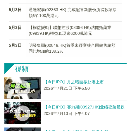
5月3日
通達宏泰(02363.HK) 完成配售新股份所得款項淨
額約1100萬港元
5月3日
【權益變動】聯想控股(03396.HK)沽開拓藥業
(09939.HK)權益套現逾6200萬港元
5月3日
明發集團(00846.HK)首季未經審核合同銷售總額
同比增加約139.2%
視頻
【今日IPO】月之暗面拟赴港上市
2026年7月21日 下午5:50
【今日IPO】赛力斯[09927.HK]业绩变脸暴跌
2026年7月13日 下午4:07