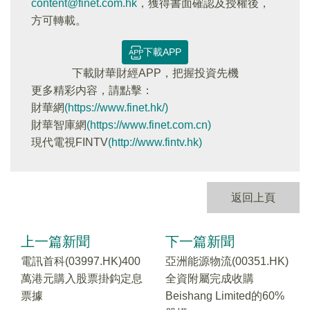
content@finet.com.hk
，獲得書面確認及授權後，
方可轉載。
下載APP
下載財華財經APP，把握投資先機
更多精彩内容，請點擊：
財華網
(https://www.finet.hk/)
財華智庫網
(https://www.finet.com.cn)
現代電視FINTV
(http://www.fintv.hk)
返回上頁
上一篇新聞
下一篇新聞
電訊首科(03997.HK)400
亞洲能源物流(00351.HK)
萬港元購入股票掛鈎定息
全資附屬完成收購
票據
Beishang Limited的60%