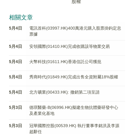
股權
相關文章
5月4日
電訊首科(03997.HK)400萬港元購入股票掛鈎定息
票據
5月4日
安領國際(01410.HK)完成收購該等物業交易
5月4日
火幣科技(01611.HK)香港信託公司獲批
5月4日
秀商時代(01849.HK)完成出售全資附屬18%股權
5月4日
北方礦業(00433.HK): 撤銷第二項呈請
5月3日
德琪醫藥-B(06996.HK)擬建生物抗體藥研發中心
及產業化基地
5月3日
冠華國際控股(00539.HK) 執行董事李銘洪及李源
超辭任