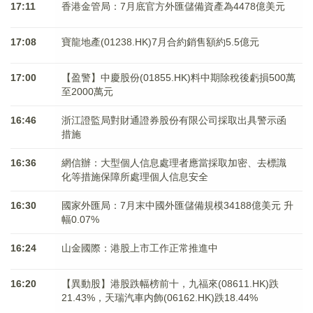
17:11
香港金管局：7月底官方外匯儲備資產為4478億美元
17:08
寶龍地產(01238.HK)7月合約銷售額約5.5億元
17:00
【盈警】中慶股份(01855.HK)料中期除稅後虧損500萬
至2000萬元
16:46
浙江證監局對財通證券股份有限公司採取出具警示函
措施
16:36
網信辦：大型個人信息處理者應當採取加密、去標識
化等措施保障所處理個人信息安全
16:30
國家外匯局：7月末中國外匯儲備規模34188億美元 升
幅0.07%
16:24
山金國際：港股上市工作正常推進中
16:20
【異動股】港股跌幅榜前十，九福來(08611.HK)跌
21.43%，天瑞汽車内飾(06162.HK)跌18.44%