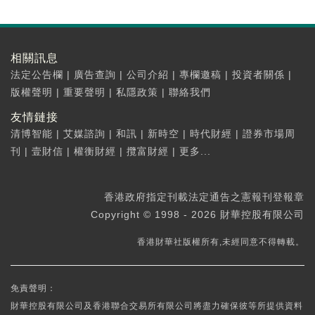
相關訊息
法定公告欄
|
廣告查詢
|
公司介紹
|
專欄邀稿
|
投資者關係
|
版權聲明
|
重要聲明
|
私隱政策
|
聯絡我們
友情鏈接
清博智能
|
艾媒諮詢
|
和訊
|
新時空
|
時代財經
|
證券市場周
刊
|
壹財信
|
權衡財經
|
攬富財經
|
更多...
香港政府指定刊載法定通告之憲報刊登報章
Copyright © 1998 - 2026 財華控股有限公司
香港財華社版權所有,未經同意不得轉載。
免責聲明：
財華控股有限公司及香港聯合交易所有限公司將盡力確保彼等所提供資料