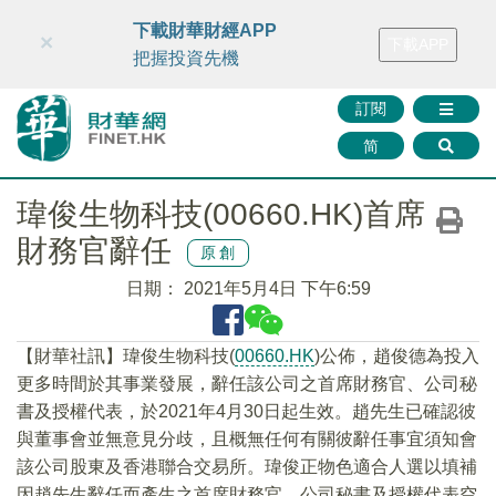
財華智庫網
FINTV
FINMETA
財華證券
媒體矩陣
下載財華財經APP
×
下載APP
智庫沙龍
聯絡我們
把握投資先機
訂閱
简
瑋俊生物科技(00660.HK)首席
財務官辭任
原創
日期：
2021年5月4日 下午6:59
【財華社訊】瑋俊生物科技(
00660.HK
)公佈，趙俊德為投入
更多時間於其事業發展，辭任該公司之首席財務官、公司秘
書及授權代表，於2021年4月30日起生效。趙先生已確認彼
與董事會並無意見分歧，且概無任何有關彼辭任事宜須知會
該公司股東及香港聯合交易所。瑋俊正物色適合人選以填補
因趙先生辭任而產生之首席財務官、公司秘書及授權代表空