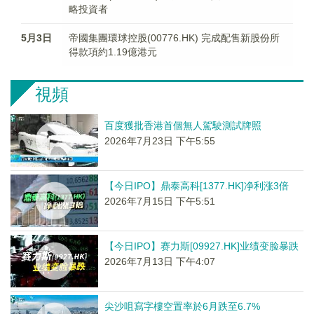
略投資者
5月3日
帝國集團環球控股(00776.HK) 完成配售新股份所
得款項約1.19億港元
視頻
百度獲批香港首個無人駕駛測試牌照
2026年7月23日 下午5:55
【今日IPO】鼎泰高科[1377.HK]净利涨3倍
2026年7月15日 下午5:51
【今日IPO】赛力斯[09927.HK]业绩变脸暴跌
2026年7月13日 下午4:07
尖沙咀寫字樓空置率於6月跌至6.7%