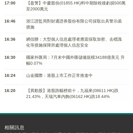
17:00
【盈警】中慶股份(01855.HK)料中期除稅後虧損500萬
至2000萬元
16:46
浙江證監局對財通證券股份有限公司採取出具警示函
措施
16:36
網信辦：大型個人信息處理者應當採取加密、去標識
化等措施保障所處理個人信息安全
16:30
國家外匯局：7月末中國外匯儲備規模34188億美元 升
幅0.07%
16:24
山金國際：港股上市工作正常推進中
16:20
【異動股】港股跌幅榜前十，九福來(08611.HK)跌
21.43%，天瑞汽車内飾(06162.HK)跌18.44%
相關訊息