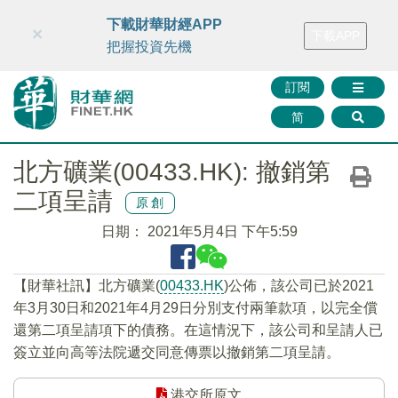
財華智庫網
FINTV
FINMETA
財華證券
媒體矩陣
下載財華財經APP
×
下載APP
智庫沙龍
聯絡我們
把握投資先機
訂閱
简
北方礦業(00433.HK): 撤銷第
二項呈請
原創
日期：
2021年5月4日 下午5:59
【財華社訊】北方礦業(
00433.HK
)公佈，該公司已於2021
年3月30日和2021年4月29日分別支付兩筆款項，以完全償
還第二項呈請項下的債務。在這情況下，該公司和呈請人已
簽立並向高等法院遞交同意傳票以撤銷第二項呈請。
港交所原文