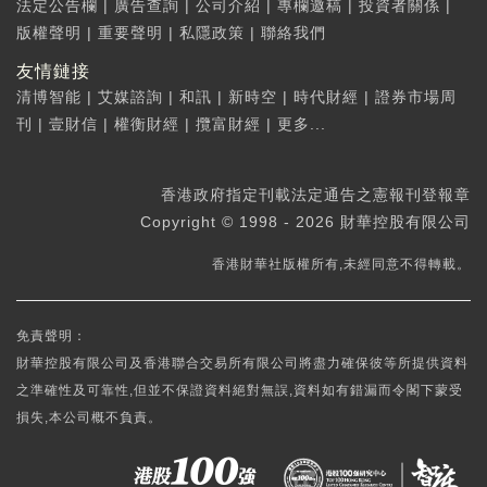
法定公告欄
|
廣告查詢
|
公司介紹
|
專欄邀稿
|
投資者關係
|
版權聲明
|
重要聲明
|
私隱政策
|
聯絡我們
友情鏈接
清博智能
|
艾媒諮詢
|
和訊
|
新時空
|
時代財經
|
證券市場周
刊
|
壹財信
|
權衡財經
|
攬富財經
|
更多...
香港政府指定刊載法定通告之憲報刊登報章
Copyright © 1998 - 2026 財華控股有限公司
香港財華社版權所有,未經同意不得轉載。
免責聲明：
財華控股有限公司及香港聯合交易所有限公司將盡力確保彼等所提供資料
之準確性及可靠性,但並不保證資料絕對無誤,資料如有錯漏而令閣下蒙受
損失,本公司概不負責。