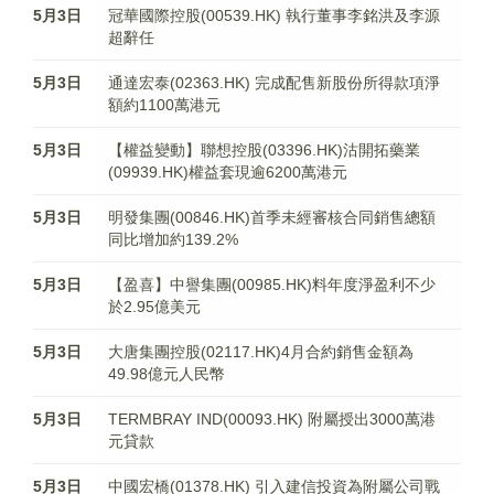
5月3日
冠華國際控股(00539.HK) 執行董事李銘洪及李源
超辭任
5月3日
通達宏泰(02363.HK) 完成配售新股份所得款項淨
額約1100萬港元
5月3日
【權益變動】聯想控股(03396.HK)沽開拓藥業
(09939.HK)權益套現逾6200萬港元
5月3日
明發集團(00846.HK)首季未經審核合同銷售總額
同比增加約139.2%
5月3日
【盈喜】中譽集團(00985.HK)料年度淨盈利不少
於2.95億美元
5月3日
大唐集團控股(02117.HK)4月合約銷售金額為
49.98億元人民幣
5月3日
TERMBRAY IND(00093.HK) 附屬授出3000萬港
元貸款
5月3日
中國宏橋(01378.HK) 引入建信投資為附屬公司戰