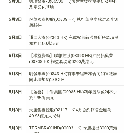
5月3日
德琪醫藥-B(06996.HK)擬建生物抗體藥研發中心
及產業化基地
5月3日
冠華國際控股(00539.HK) 執行董事李銘洪及李源
超辭任
5月3日
通達宏泰(02363.HK) 完成配售新股份所得款項淨
額約1100萬港元
5月3日
【權益變動】聯想控股(03396.HK)沽開拓藥業
(09939.HK)權益套現逾6200萬港元
5月3日
明發集團(00846.HK)首季未經審核合同銷售總額
同比增加約139.2%
5月3日
【盈喜】中譽集團(00985.HK)料年度淨盈利不少
於2.95億美元
5月3日
大唐集團控股(02117.HK)4月合約銷售金額為
49.98億元人民幣
5月3日
TERMBRAY IND(00093.HK) 附屬授出3000萬港