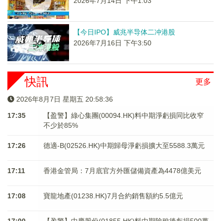
2026年7月14日 下午1:03
【今日IPO】威兆半导体二冲港股
2026年7月16日 下午3:50
快訊
更多
2026年8月7日 星期五 20:58:36
17:35
【盈警】綠心集團(00094.HK)料中期淨虧損同比收窄
不少於85%
17:26
德適-B(02526.HK)中期歸母淨虧損擴大至5588.3萬元
17:11
香港金管局：7月底官方外匯儲備資產為4478億美元
17:08
寶龍地產(01238.HK)7月合約銷售額約5.5億元