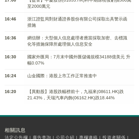
17:00
【盈警】中慶股份(01855.HK)料中期除稅後虧損500萬
至2000萬元
16:46
浙江證監局對財通證券股份有限公司採取出具警示函
措施
16:36
網信辦：大型個人信息處理者應當採取加密、去標識
化等措施保障所處理個人信息安全
16:30
國家外匯局：7月末中國外匯儲備規模34188億美元 升
幅0.07%
16:24
山金國際：港股上市工作正常推進中
16:20
【異動股】港股跌幅榜前十，九福來(08611.HK)跌
21.43%，天瑞汽車内飾(06162.HK)跌18.44%
相關訊息
法定公告欄
|
廣告查詢
|
公司介紹
|
專欄邀稿
|
投資者關係
|