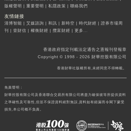
版權聲明
|
重要聲明
|
私隱政策
|
聯絡我們
友情鏈接
清博智能
|
艾媒諮詢
|
和訊
|
新時空
|
時代財經
|
證券市場周
刊
|
壹財信
|
權衡財經
|
攬富財經
|
更多...
香港政府指定刊載法定通告之憲報刊登報章
Copyright © 1998 - 2026 財華控股有限公司
香港財華社版權所有,未經同意不得轉載。
免責聲明：
財華控股有限公司及香港聯合交易所有限公司將盡力確保彼等所提供資料
之準確性及可靠性,但並不保證資料絕對無誤,資料如有錯漏而令閣下蒙受
損失,本公司概不負責。