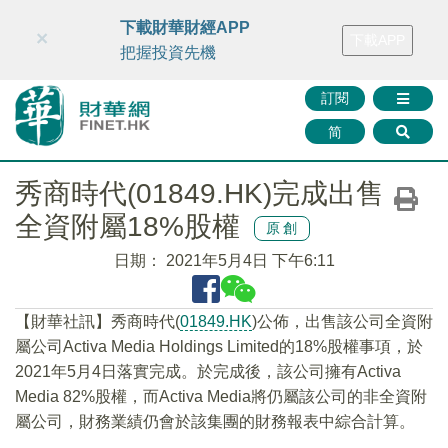
財華智庫網
FINTV
FINMETA
財華證券
媒體矩陣
下載財華財經APP
×
下載APP
智庫沙龍
聯絡我們
把握投資先機
訂閱
简
秀商時代(01849.HK)完成出售
全資附屬18%股權
原創
日期：
2021年5月4日 下午6:11
【財華社訊】秀商時代(
01849.HK
)公佈，出售該公司全資附
屬公司Activa Media Holdings Limited的18%股權事項，於
2021年5月4日落實完成。於完成後，該公司擁有Activa
Media 82%股權，而Activa Media將仍屬該公司的非全資附
屬公司，財務業績仍會於該集團的財務報表中綜合計算。