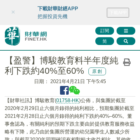
財華智庫網
FINTV
FINMETA
財華證券
媒體矩陣
下載財華財經APP
×
下載APP
智庫沙龍
聯絡我們
把握投資先機
訂閱
简
【盈警】博駿教育料半年度純
利下跌約40%至60%
原創
日期：
2021年4月21日 下午5:45
【財華社訊】博駿教育(
01758-HK
)公佈，與集團於截至
2020年2月29日止六個月錄得的純利相比，預期集團於截至
2021年2月28日止六個月錄得的純利下跌約40%–60%。董
事會認為，有關純利的預期下跌主要由於提供教育服務收益
略有下降，此乃由於集團所營運的幼兒園學生人數减少所
致；與截至2020年同期確認有相對較大收益相比，其他收