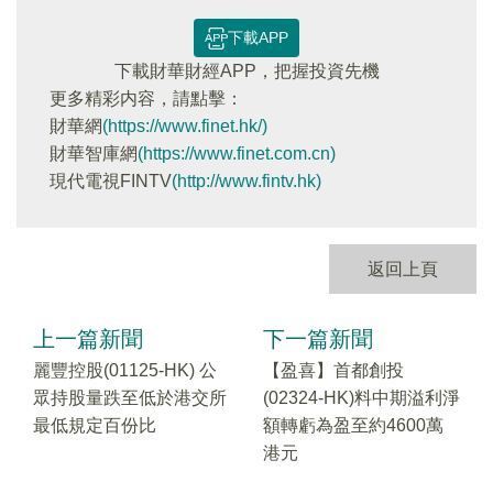
下載APP
下載財華財經APP，把握投資先機
更多精彩内容，請點擊：
財華網
(https://www.finet.hk/)
財華智庫網
(https://www.finet.com.cn)
現代電視FINTV
(http://www.fintv.hk)
返回上頁
上一篇新聞
下一篇新聞
麗豐控股(01125-HK) 公
【盈喜】首都創投
眾持股量跌至低於港交所
(02324-HK)料中期溢利淨
最低規定百份比
額轉虧為盈至約4600萬
港元