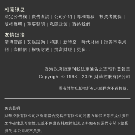
相關訊息
法定公告欄
|
廣告查詢
|
公司介紹
|
專欄邀稿
|
投資者關係
|
版權聲明
|
重要聲明
|
私隱政策
|
聯絡我們
友情鏈接
清博智能
|
艾媒諮詢
|
和訊
|
新時空
|
時代財經
|
證券市場周
刊
|
壹財信
|
權衡財經
|
攬富財經
|
更多...
香港政府指定刊載法定通告之憲報刊登報章
Copyright © 1998 - 2026 財華控股有限公司
香港財華社版權所有,未經同意不得轉載。
免責聲明：
財華控股有限公司及香港聯合交易所有限公司將盡力確保彼等所提供資料
之準確性及可靠性,但並不保證資料絕對無誤,資料如有錯漏而令閣下蒙受
損失,本公司概不負責。