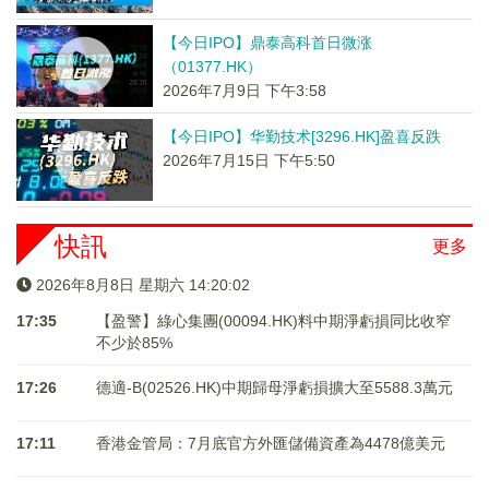
【今日IPO】鼎泰高科首日微涨
（01377.HK）
2026年7月9日 下午3:58
【今日IPO】华勤技术[3296.HK]盈喜反跌
2026年7月15日 下午5:50
快訊
更多
2026年8月8日 星期六 14:20:02
17:35
【盈警】綠心集團(00094.HK)料中期淨虧損同比收窄
不少於85%
17:26
德適-B(02526.HK)中期歸母淨虧損擴大至5588.3萬元
17:11
香港金管局：7月底官方外匯儲備資產為4478億美元