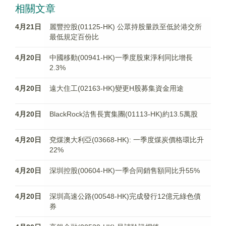
相關文章
4月21日
麗豐控股(01125-HK) 公眾持股量跌至低於港交所
最低規定百份比
4月20日
中國移動(00941-HK)一季度股東淨利同比增長
2.3%
4月20日
遠大住工(02163-HK)變更H股募集資金用途
4月20日
BlackRock沽售長實集團(01113-HK)約13.5萬股
4月20日
兗煤澳大利亞(03668-HK): 一季度煤炭價格環比升
22%
4月20日
深圳控股(00604-HK)一季合同銷售額同比升55%
4月20日
深圳高速公路(00548-HK)完成發行12億元綠色債
券