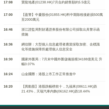
17:08
寶龍地產(01238.HK)7月合約銷售額約5.5億元
17:00
【盈警】中慶股份(01855.HK)料中期除稅後虧損500萬
至2000萬元
16:46
浙江證監局對財通證券股份有限公司採取出具警示函
措施
16:36
網信辦：大型個人信息處理者應當採取加密、去標識
化等措施保障所處理個人信息安全
16:30
國家外匯局：7月末中國外匯儲備規模34188億美元 升
幅0.07%
16:24
山金國際：港股上市工作正常推進中
16:20
【異動股】港股跌幅榜前十，九福來(08611.HK)跌
21.43%，天瑞汽車内飾(06162.HK)跌18.44%