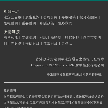
相關訊息
法定公告欄
|
廣告查詢
|
公司介紹
|
專欄邀稿
|
投資者關係
|
版權聲明
|
重要聲明
|
私隱政策
|
聯絡我們
友情鏈接
清博智能
|
艾媒諮詢
|
和訊
|
新時空
|
時代財經
|
證券市場周
刊
|
壹財信
|
權衡財經
|
攬富財經
|
更多...
香港政府指定刊載法定通告之憲報刊登報章
Copyright © 1998 - 2026 財華控股有限公司
香港財華社版權所有,未經同意不得轉載。
免責聲明：
財華控股有限公司及香港聯合交易所有限公司將盡力確保彼等所提供資料
之準確性及可靠性,但並不保證資料絕對無誤,資料如有錯漏而令閣下蒙受