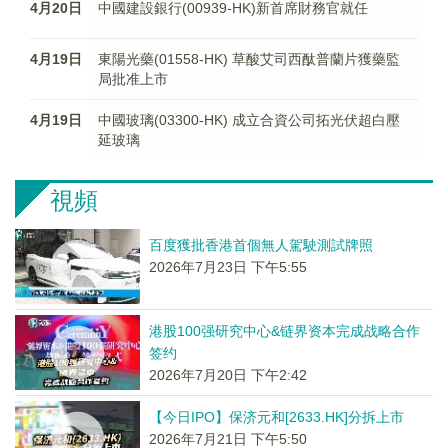
4月20日
中國建設銀行(00939-HK)新首席財務官就任
4月19日
東陽光藥(01558-HK) 草酸艾司西酞普蘭片獲藥監
局批准上市
4月19日
中國玻璃(03300-HK) 成立合資公司拓光伏超白壓
延玻璃
視頻
百度獲批香港首個無人駕駛測試牌照
2026年7月23日 下午5:55
港股100强研究中心&链界资本完成战略合作
签约
2026年7月20日 下午2:42
【今日IPO】保济元和[2633.HK]分拆上市
2026年7月21日 下午5:50