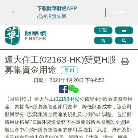
財華智庫網
FINTV
FINMETA
財華證券
媒體矩陣
下載財華財經APP
×
下載APP
智庫沙龍
聯絡我們
把握投資先機
訂閱
简
遠大住工(02163-HK)變更H股
募集資金用途
原創
日期：
2021年4月20日 下午6:52
【財華社訊】遠大住工(
02163-HK
)公佈變更H股募集資金用
途。為提高H股募集資金使用效率，降低財務成本，該公司
擬對部分H股募集資金用途的規劃及比例作出調整。包括擬
將用於拓展PC構件製造業務下在重要戰略區域新設全資區
域生產中心的H股募集資金的使用區域由「武漢、濟南及鄭
州等省會級城市的產能佈局」變更為「武漢、濰坊、鄭州、