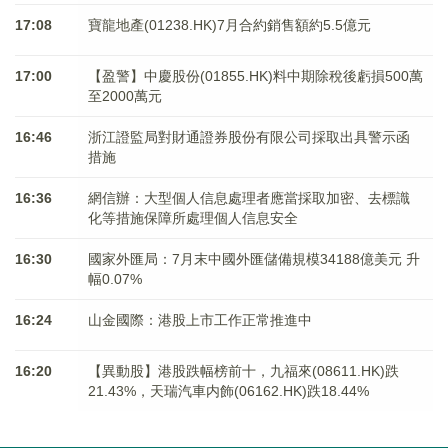
17:08
寶龍地產(01238.HK)7月合約銷售額約5.5億元
17:00
【盈警】中慶股份(01855.HK)料中期除稅後虧損500萬
至2000萬元
16:46
浙江證監局對財通證券股份有限公司採取出具警示函
措施
16:36
網信辦：大型個人信息處理者應當採取加密、去標識
化等措施保障所處理個人信息安全
16:30
國家外匯局：7月末中國外匯儲備規模34188億美元 升
幅0.07%
16:24
山金國際：港股上市工作正常推進中
16:20
【異動股】港股跌幅榜前十，九福來(08611.HK)跌
21.43%，天瑞汽車内飾(06162.HK)跌18.44%