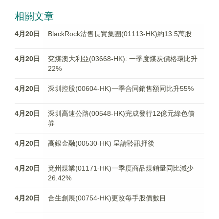
相關文章
4月20日
BlackRock沽售長實集團(01113-HK)約13.5萬股
4月20日
兗煤澳大利亞(03668-HK): 一季度煤炭價格環比升
22%
4月20日
深圳控股(00604-HK)一季合同銷售額同比升55%
4月20日
深圳高速公路(00548-HK)完成發行12億元綠色債
券
4月20日
高銀金融(00530-HK) 呈請聆訊押後
4月20日
兗州煤業(01171-HK)一季度商品煤銷量同比減少
26.42%
4月20日
合生創展(00754-HK)更改每手股價數目