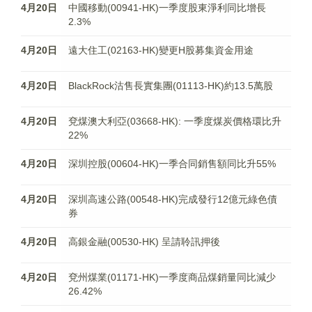
4月20日
中國移動(00941-HK)一季度股東淨利同比增長
2.3%
4月20日
遠大住工(02163-HK)變更H股募集資金用途
4月20日
BlackRock沽售長實集團(01113-HK)約13.5萬股
4月20日
兗煤澳大利亞(03668-HK): 一季度煤炭價格環比升
22%
4月20日
深圳控股(00604-HK)一季合同銷售額同比升55%
4月20日
深圳高速公路(00548-HK)完成發行12億元綠色債
券
4月20日
高銀金融(00530-HK) 呈請聆訊押後
4月20日
兗州煤業(01171-HK)一季度商品煤銷量同比減少
26.42%