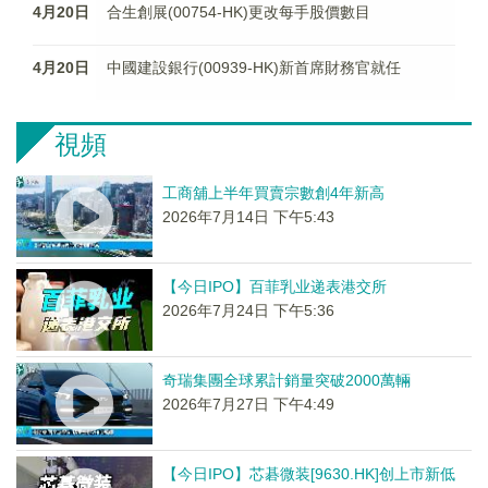
4月20日
合生創展(00754-HK)更改每手股價數目
4月20日
中國建設銀行(00939-HK)新首席財務官就任
視頻
工商舖上半年買賣宗數創4年新高
2026年7月14日 下午5:43
【今日IPO】百菲乳业递表港交所
2026年7月24日 下午5:36
奇瑞集團全球累計銷量突破2000萬輛
2026年7月27日 下午4:49
【今日IPO】芯碁微装[9630.HK]创上市新低