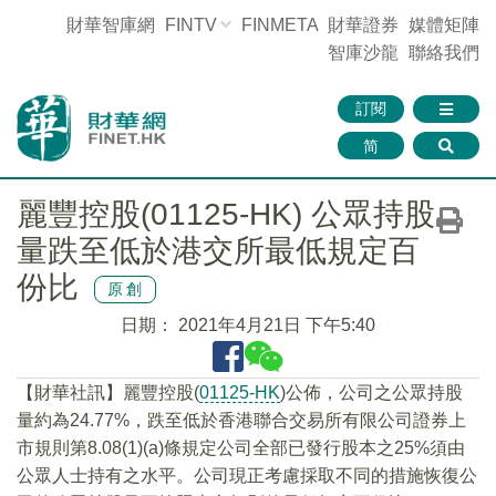
財華智庫網
FINTV
FINMETA
財華證券
媒體矩陣
智庫沙龍
聯絡我們
訂閱
简
麗豐控股(01125-HK) 公眾持股
量跌至低於港交所最低規定百
份比
原創
日期：
2021年4月21日 下午5:40
【財華社訊】麗豐控股(
01125-HK
)公佈，公司之公眾持股
量約為24.77%，跌至低於香港聯合交易所有限公司證券上
市規則第8.08(1)(a)條規定公司全部已發行股本之25%須由
公眾人士持有之水平。公司現正考慮採取不同的措施恢復公