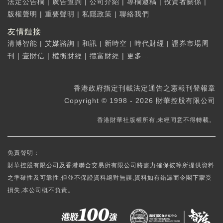
法定公告欄
|
廣告查詢
|
公司介紹
|
專欄邀稿
|
投資者關係
|
版權聲明
|
重要聲明
|
私隱政策
|
聯絡我們
友情鏈接
清博智能
|
艾媒諮詢
|
和訊
|
新時空
|
時代財經
|
證券市場周
刊
|
壹財信
|
權衡財經
|
攬富財經
|
更多...
香港政府指定刊載法定通告之憲報刊登報章
Copyright © 1998 - 2026 財華控股有限公司
香港財華社版權所有,未經同意不得轉載。
免責聲明：
財華控股有限公司及香港聯合交易所有限公司將盡力確保彼等所提供資料
之準確性及可靠性,但並不保證資料絕對無誤,資料如有錯漏而令閣下蒙受
損失,本公司概不負責。