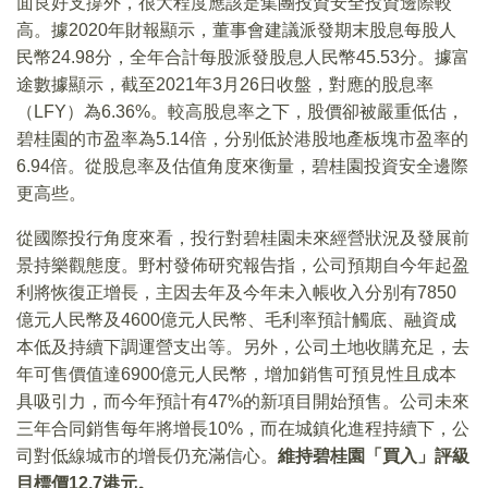
面良好支撐外，很大程度應該是集團投資安全投資邊際較
高。據2020年財報顯示，董事會建議派發期末股息每股人
民幣24.98分，全年合計每股派發股息人民幣45.53分。據富
途數據顯示，截至2021年3月26日收盤，對應的股息率
（LFY）為6.36%。較高股息率之下，股價卻被嚴重低估，
碧桂園的市盈率為5.14倍，分别低於港股地產板塊市盈率的
6.94倍。從股息率及估值角度來衡量，碧桂園投資安全邊際
更高些。
從國際投行角度來看，投行對碧桂園未來經營狀況及發展前
景持樂觀態度。野村發佈研究報告指，公司預期自今年起盈
利將恢復正增長，主因去年及今年未入帳收入分别有7850
億元人民幣及4600億元人民幣、毛利率預計觸底、融資成
本低及持續下調運營支出等。另外，公司土地收購充足，去
年可售價值達6900億元人民幣，增加銷售可預見性且成本
具吸引力，而今年預計有47%的新項目開始預售。公司未來
三年合同銷售每年將增長10%，而在城鎮化進程持續下，公
司對低線城市的增長仍充滿信心。
維持碧桂園「買入」評級
目標價12.7港元。