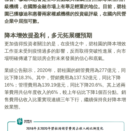
級機構，在國際金融市場上有舉足輕重的地位。目前，碧桂
園已獲穆迪和惠譽兩家權威機構的投資級評級，在國内民營
企業中屈指可數。
降本增效提盈利，多元拓展穩預期
更加值得投資者關注的是，在疫情之中，碧桂園的降本增效
工作並未受到疫情過多的影響，反而取得突破性進展，向市
場明確傳遞了龍頭房企對未來發展的信心和底氣。
業績公告顯示，2020年，碧桂園的銷管費用為277億元，同
比下降18.3%。其中，營銷費用為137.52億元，同比下降
16%；管理費用為139.19億元，同比下降20.6%。其上述兩
筆費用共佔年度收入的6%，較上年佔比下降1個百分點。銷
售費用佔收入比重實現連續三年下行，繼續保持良好降本增
效業態。