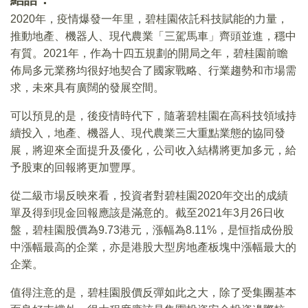
2020年，疫情爆發一年里，碧桂園依託科技賦能的力量，
推動地產、機器人、現代農業「三駕馬車」齊頭並進，穩中
有質。2021年，作為十四五規劃的開局之年，碧桂園前瞻
佈局多元業務均很好地契合了國家戰略、行業趨勢和市場需
求，未來具有廣闊的發展空間。
可以預見的是，後疫情時代下，隨著碧桂園在高科技領域持
續投入，地產、機器人、現代農業三大重點業態的協同發
展，將迎來全面提升及優化，公司收入結構將更加多元，給
予股東的回報將更加豐厚。
從二級市場反映來看，投資者對碧桂園2020年交出的成績
單及得到現金回報應該是滿意的。截至2021年3月26日收
盤，碧桂園股價為9.73港元，漲幅為8.11%，是恒指成份股
中漲幅最高的企業，亦是港股大型房地產板塊中漲幅最大的
企業。
值得注意的是，碧桂園股價反彈如此之大，除了受集團基本