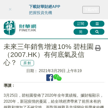
財華智庫網
FINTV
FINMETA
財華證券
媒體矩陣
下載財華財經APP
×
下載APP
智庫沙龍
聯絡我們
把握投資先機
訂閱
简
未來三年銷售增速10% 碧桂園
（2007.HK）有何底氣及信
心？
原創
日期：
2021年3月29日 上午8:19
導讀：
3月25日，碧桂園發佈了2020年全年業績報。據財報顯示，
2020年，新冠疫情的蔓延，給全球經濟帶來了前所未有的
挑戰和增加了不確定性，面對新挑戰及市場變化所帶來的機