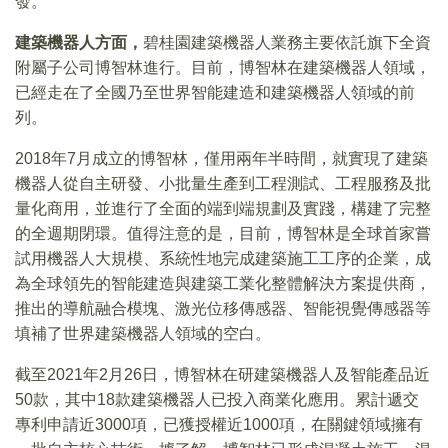
發。
建築機器人方面，
碧桂園建築機器人業務主要依託旗下全資
附屬子公司博智林進行。目前，博智林在建築機器人領域，
已經走在了全國乃至世界智能建造和建築機器人領域的前
列。
2018年7月成立的博智林，僅用兩年半時間，就實現了建築
機器人從自主研發、小批量生產到工程測試、工程服務及批
量化商用，並進行了全面的端到端規劃及實踐，構建了完整
的全週期閉環。值得注意的是，目前，博智林是全球首家嘗
試用機器人大規模、系統性地完成建築施工工序的企業，成
為全球領先的智能建造與建築工業化整體解決方案提供商，
推出的導航融合模塊、激光位移傳感器、智能視覺傳感器等
填補了世界建築機器人領域的空白。
截至2021年2月26日，博智林在研建築機器人及智能產品近
50款，其中18款建築機器人已投入商業化應用。累計遞交
專利申請近3000項，已獲授權近1000項，在關鍵領域擁有