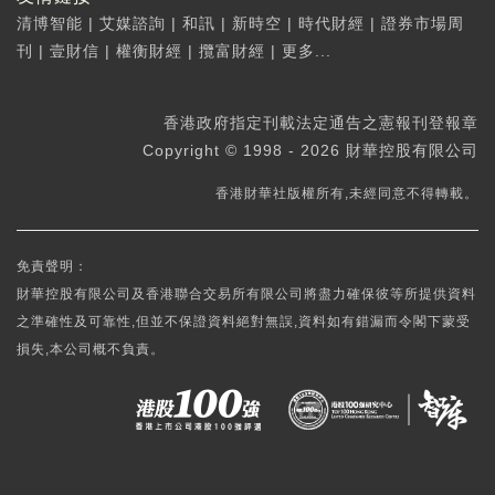
清博智能
|
艾媒諮詢
|
和訊
|
新時空
|
時代財經
|
證券市場周
刊
|
壹財信
|
權衡財經
|
攬富財經
|
更多...
香港政府指定刊載法定通告之憲報刊登報章
Copyright © 1998 - 2026 財華控股有限公司
香港財華社版權所有,未經同意不得轉載。
免責聲明：
財華控股有限公司及香港聯合交易所有限公司將盡力確保彼等所提供資料
之準確性及可靠性,但並不保證資料絕對無誤,資料如有錯漏而令閣下蒙受
損失,本公司概不負責。