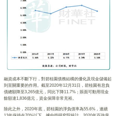
融資成本不斷下行，對碧桂園債務結構的優化及現金儲備起
到至關重要的作用。截至2020年12月31日，碧桂園有息負
債總額降至3,265億元，同比下降11.7%；賬面可動用現金
餘額達1,836億元，資金保障非常充裕。
除此之外，2020年底，碧桂園的淨負債率為55.6%，連續
13年保持在70%以下。據中指研究院統計，2020年百強房