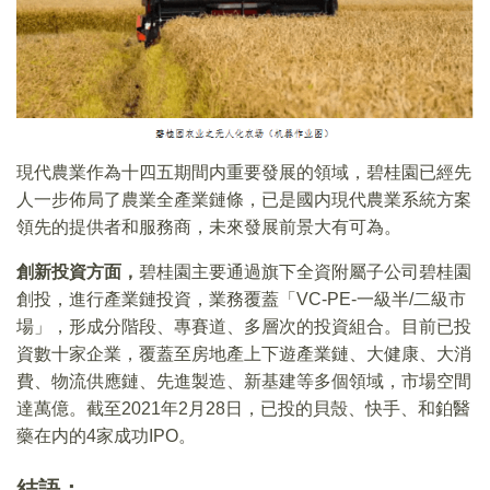
現代農業作為十四五期間内重要發展的領域，碧桂園已經先
人一步佈局了農業全產業鏈條，已是國内現代農業系統方案
領先的提供者和服務商，未來發展前景大有可為。
創新投資方面，
碧桂園主要通過旗下全資附屬子公司碧桂園
創投，進行產業鏈投資，業務覆蓋「VC-PE-一級半/二級市
場」，形成分階段、專賽道、多層次的投資組合。目前已投
資數十家企業，覆蓋至房地產上下遊產業鏈、大健康、大消
費、物流供應鏈、先進製造、新基建等多個領域，市場空間
達萬億。截至2021年2月28日，已投的貝殼、快手、和鉑醫
藥在内的4家成功IPO。
結語：