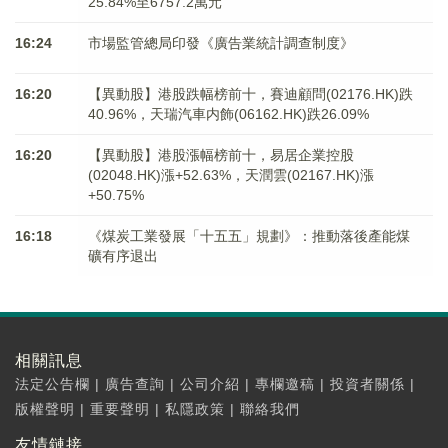
25.84%至6757.2萬元
16:24
市場監管總局印發《廣告業統計調查制度》
16:20
【異動股】港股跌幅榜前十，賽迪顧問(02176.HK)跌
40.96%，天瑞汽車内飾(06162.HK)跌26.09%
16:20
【異動股】港股漲幅榜前十，易居企業控股
(02048.HK)漲+52.63%，天潤雲(02167.HK)漲
+50.75%
16:18
《煤炭工業發展「十五五」規劃》：推動落後產能煤
礦有序退出
相關訊息
法定公告欄
|
廣告查詢
|
公司介紹
|
專欄邀稿
|
投資者關係
|
版權聲明
|
重要聲明
|
私隱政策
|
聯絡我們
友情鏈接