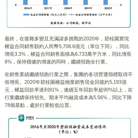
最終，在復雜多變且充滿諸多挑戰的2020年，碧桂園實現
權益合同銷售額約人民幣5,706.6億元（單位下同），同比
增長3.3%，權益合同銷售面積為6,733萬平方米，同比增長
8%，保持穩健的增速的同時，繼續領跑全行業。
在銷售業績繼續領跑行業之際，集團的各項營運指標取得不
俗增長。2020年碧桂園權益物業銷售現金回籠約5,193億
元，權益回款率達到91%，連續五年回款率超90%以上，在
行業繼續保持領先。期末平均融資成本為5.56%，同比下降
78個基點，處於行業較低位置。