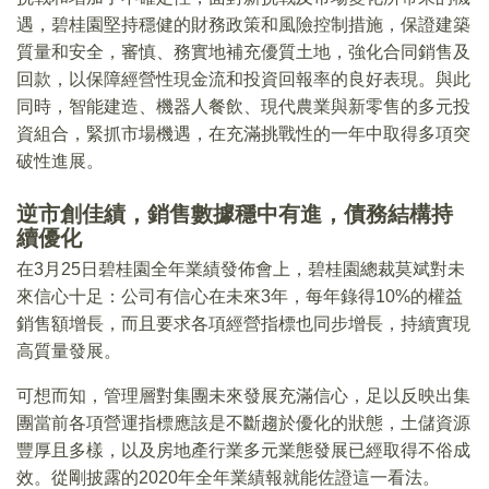
遇，碧桂園堅持穩健的財務政策和風險控制措施，保證建築
質量和安全，審慎、務實地補充優質土地，強化合同銷售及
回款，以保障經營性現金流和投資回報率的良好表現。與此
同時，智能建造、機器人餐飲、現代農業與新零售的多元投
資組合，緊抓市場機遇，在充滿挑戰性的一年中取得多項突
破性進展。
逆市創佳績，銷售數據穩中有進，債務結構持
續優化
在3月25日碧桂園全年業績發佈會上，碧桂園總裁莫斌對未
來信心十足：公司有信心在未來3年，每年錄得10%的權益
銷售額增長，而且要求各項經營指標也同步增長，持續實現
高質量發展。
可想而知，管理層對集團未來發展充滿信心，足以反映出集
團當前各項營運指標應該是不斷趨於優化的狀態，土儲資源
豐厚且多樣，以及房地產行業多元業態發展已經取得不俗成
效。從剛披露的2020年全年業績報就能佐證這一看法。