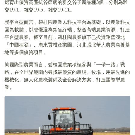
選育出優質高產抗谷瘟病的雜交谷子新品種3個，分别為雜
交19-1、雜交19-5、雜交19-11。
就平台型而言，碧桂園農業以科技平台為基礎，以農業科技
園為載體，以碧優選為銷售終端，整合高端農業資源，打造
平台型農業。截至目前，碧桂園農業旗下已投資運營湖北
「中國種谷」、廣東貢柑產業園、河北張北華大農業康養基
地等多個優質項目。
就國際型農業而言，碧桂園農業積極參與「一帶一路」戰
略，在全世界範圍内尋找最優質的農場、牧場，用最先進的
機械化、無人化農機裝備及全套解決方案，打造國際型農
業。