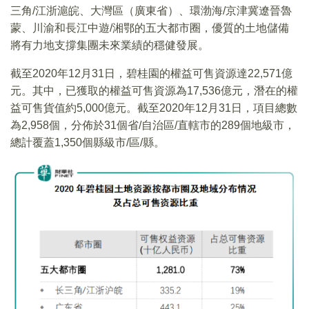
三角/江浙滬皖、大灣區（廣東省）、環渤海/京津冀遼晉魯
蒙、川渝和長江中遊/湘鄂的五大都市圈，優質的土地儲備
將有力地支撐集團未來業績的穩健發展。
截至2020年12月31日，碧桂園的權益可售資源達22,571億
元。其中，已獲取的權益可售資源為17,536億元，潛在的權
益可售貨值約5,000億元。截至2020年12月31日，項目總數
為2,958個，分佈於31個省/自治區/直轄市的289個地級市，
總計覆蓋1,350個縣級市/區/縣。