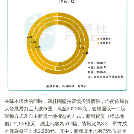
在降本增效的同時，碧桂園堅持審慎投資擴張，均衡佈局各
大發展潛力巨大城市圈。截至2020年底，碧桂園以一二級
聯動方式及自主新購土地權益的方式，新增貨值（權益地
價）2,100億元，總土地數為511幅、貨地比為3.3，單方成
本僅為每平方米2,968元。其中，新獲取土地有75%位於長