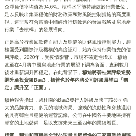
企淨負債率均值為94.6%。槓桿水平能持續處於行業低位，
足以反映出集團穩健的財務政策和對風險控制措施的高度重
視，這非常符合當前中國經濟行穩致遠的發展戰略及房地產
行業「去槓桿」的發展導向。
正是高於行業回款造血能力及穩健的財務風險控制能力，碧
桂園受到國際評級機構的高度認可，始終保持行業領先的信
用評級。2020年，受疫情影響，市場不確定性增加，穆迪
甚至在4月將中國房地產行業的展望下調為負面，直到數月
後才重新調升回穩定。在此背景下，
穆迪將碧桂園評級逆勢
調升至投資級Baa3，標普也於年内將公司評級展望由「穩
定」調升至「正面」。
穆迪報告指出，碧桂園的Baa3發行人評級反映了該公司強
大的品牌實力、多元的地域佈局、強勁的流動性和穿越週期
的具有彈性且穩健的運營記錄。公司在中國各主要地區擁有
豐富的土地儲備，足以支撐未來三至四年的業績增長。
標普、穆迪和惠譽是全球公認最具權威性的三家專業信用評