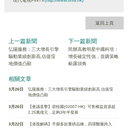
現代電視FINTV
(http://www.fintv.hk)
返回上頁
上一篇新聞
下一篇新聞
弘陽服務：三大增長引擎
民辦高教明星中國科培：
驅動業績創新高,估值窪
增長確定性強，並購策略
地價值凸顯
嶄露頭角
相關文章
3月26日
弘陽服務：三大增長引擎驅動業績創新高,估值窪
地價值凸顯
3月26日
【會議直擊】碧桂園(02007-HK): 可售權益資源超
2.25萬億元，足夠3年半發展
3月22日
【港股解碼】手握多款重磅品種，四環醫藥跨入