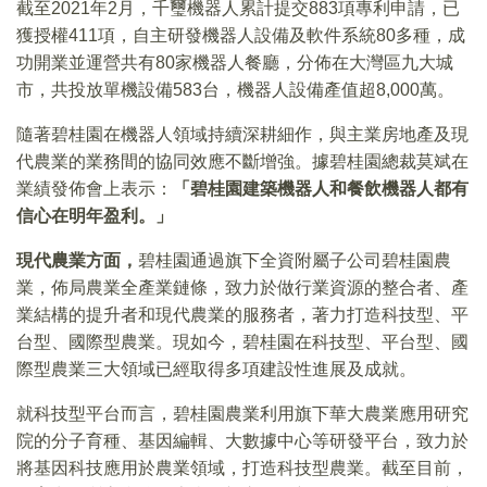
截至2021年2月，千璽機器人累計提交883項專利申請，已
獲授權411項，自主研發機器人設備及軟件系統80多種，成
功開業並運營共有80家機器人餐廳，分佈在大灣區九大城
市，共投放單機設備583台，機器人設備產值超8,000萬。
隨著碧桂園在機器人領域持續深耕細作，與主業房地產及現
代農業的業務間的協同效應不斷增強。據碧桂園總裁莫斌在
業績發佈會上表示：
「碧桂園建築機器人和餐飲機器人都有
信心在明年盈利。」
現代農業方面，
碧桂園通過旗下全資附屬子公司碧桂園農
業，佈局農業全產業鏈條，致力於做行業資源的整合者、產
業結構的提升者和現代農業的服務者，著力打造科技型、平
台型、國際型農業。現如今，碧桂園在科技型、平台型、國
際型農業三大領域已經取得多項建設性進展及成就。
就科技型平台而言，碧桂園農業利用旗下華大農業應用研究
院的分子育種、基因編輯、大數據中心等研發平台，致力於
將基因科技應用於農業領域，打造科技型農業。截至目前，