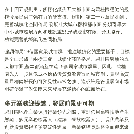
在十四五規劃里，多樣化聚焦五大都市圈為碧桂園穩健的規
模發展提供了強有力的硬支撐。規劃中第二十八章提及到，
完善城鎮化空間佈局 發展壯大城市群和都市圈,分類引導大
中小城市發展方向和建設重點,形成疏密有致、分工協作、
功能完善的城鎮化空間格局。
強調佈局19個國家級城市群，推進城鎮化的重要抓手，目標
是全面形成「兩橫三縱」城鎮化戰略格局。碧桂園聚焦的五
大都市圈,基本都涵蓋在這19個國家城市群里。因此，碧桂
園先人一步且低成本搶佔優質資源豐富的城市圈，實現高質
量且穩健增長的可預見性非常之強，這或許是管理層向市場
明確傳遞了對集團未來發展充滿信心的底氣所在。
多元業務迎提速，發展前景更可期
碧桂園地產主業保持行業領先之際，重點佈局高科技地產生
態鏈，多元業務機器人（建築、餐飲機器人）、現代農業及
創新投資取得多項突破性進展，新業務增長點將全面迎來爆