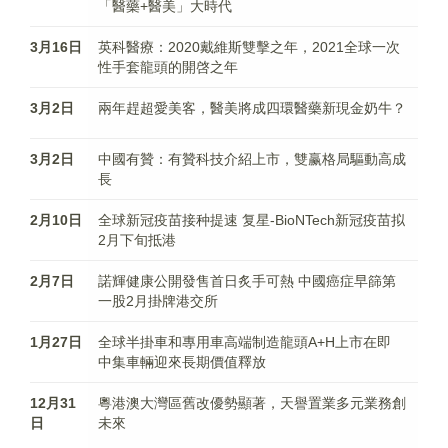
「醫藥+醫美」大時代
3月16日
英科醫療：2020戴維斯雙擊之年，2021全球一次
性手套龍頭的開啓之年
3月2日
兩年趕超愛美客，醫美將成四環醫藥新現金奶牛？
3月2日
中國有贊：有贊科技介紹上市，雙赢格局驅動高成
長
2月10日
全球新冠疫苗接种提速 复星-BioNTech新冠疫苗拟
2月下旬抵港
2月7日
諾輝健康公開發售首日炙手可熱 中國癌症早篩第
一股2月掛牌港交所
1月27日
全球半掛車和專用車高端制造龍頭A+H上市在即
中集車輛迎來長期價值釋放
12月31
粵港澳大灣區舊改優勢顯著，天譽置業多元業務創
日
未來