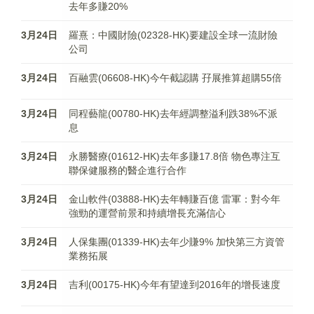
去年多賺20%
3月24日
羅熹：中國財險(02328-HK)要建設全球一流財險
公司
3月24日
百融雲(06608-HK)今午截認購 孖展推算超購55倍
3月24日
同程藝龍(00780-HK)去年經調整溢利跌38%不派
息
3月24日
永勝醫療(01612-HK)去年多賺17.8倍 物色專注互
聯保健服務的醫企進行合作
3月24日
金山軟件(03888-HK)去年轉賺百億 雷軍：對今年
強勁的運營前景和持續增長充滿信心
3月24日
人保集團(01339-HK)去年少賺9% 加快第三方資管
業務拓展
3月24日
吉利(00175-HK)今年有望達到2016年的增長速度