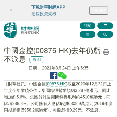
財華智庫網
FINTV
FINMETA
財華證券
媒體矩陣
下載財華財經APP
×
下載APP
智庫沙龍
聯絡我們
把握投資先機
訂閱
简
中國金控(00875-HK)去年仍虧
不派息
原創
日期：
2021年3月24日 上午6:35
【財華社訊】中國金控(
00875-HK
)截至2020年12月31日止
年度全年業績公佈，集團錄得營業額約3.287億港元，同比
增加約5.6%。集團於報告期間錄得毛利約4510萬港元，同
比增288.8%。公司擁有人應佔虧損6808.9萬港元(2019年度
同期虧損(5958.2萬港元)，每股虧損0.29元。不派息。