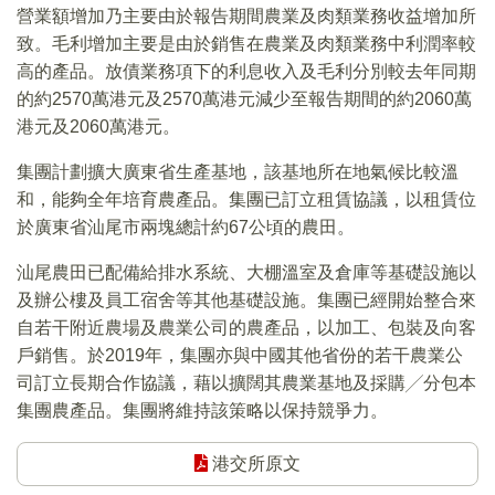
營業額增加乃主要由於報告期間農業及肉類業務收益增加所
致。毛利增加主要是由於銷售在農業及肉類業務中利潤率較
高的產品。放債業務項下的利息收入及毛利分別較去年同期
的約2570萬港元及2570萬港元減少至報告期間的約2060萬
港元及2060萬港元。
集團計劃擴大廣東省生產基地，該基地所在地氣候比較溫
和，能夠全年培育農產品。集團已訂立租賃協議，以租賃位
於廣東省汕尾市兩塊總計約67公頃的農田。
汕尾農田已配備給排水系統、大棚溫室及倉庫等基礎設施以
及辦公樓及員工宿舍等其他基礎設施。集團已經開始整合來
自若干附近農場及農業公司的農產品，以加工、包裝及向客
戶銷售。於2019年，集團亦與中國其他省份的若干農業公
司訂立長期合作協議，藉以擴闊其農業基地及採購╱分包本
集團農產品。集團將維持該策略以保持競爭力。
港交所原文