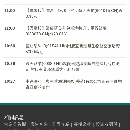
11:00
【異動股】焦炭Ⅲ板塊下挫，陝西黑貓(601015.CN)跌
8.38%
11:00
【異動股】醫療研發外包板塊拉升，畢得醫藥
(688073.CN)漲20.01%
10:50
宜明昂科-B(01541.HK)附屬宜明凱爾生物醫藥獲增資
5000萬元
10:39
通天酒業(00389.HK)就配售協議接獲展開法院程序通
知 對現有業務無重大不利影響
10:27
中遠海科：與中遠海運國際(香港)有限公司正在開展增
資對價的支付
相關訊息
法定公告欄
|
廣告查詢
|
公司介紹
|
專欄邀稿
|
投資者關係
|