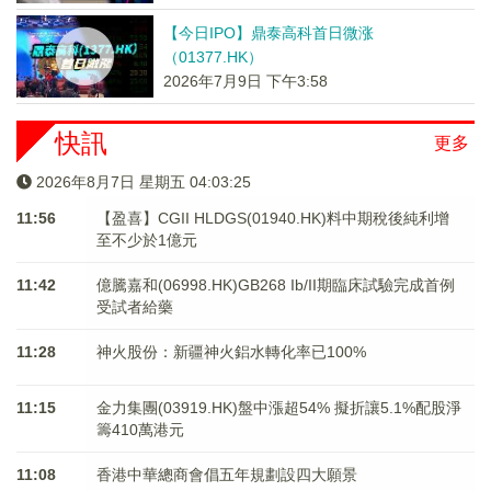
【今日IPO】鼎泰高科首日微涨
（01377.HK）
2026年7月9日 下午3:58
快訊
更多
2026年8月7日 星期五 04:03:25
11:56
【盈喜】CGII HLDGS(01940.HK)料中期稅後純利增
至不少於1億元
11:42
億騰嘉和(06998.HK)GB268 Ib/II期臨床試驗完成首例
受試者給藥
11:28
神火股份：新疆神火鋁水轉化率已100%
11:15
金力集團(03919.HK)盤中漲超54% 擬折讓5.1%配股淨
籌410萬港元
11:08
香港中華總商會倡五年規劃設四大願景