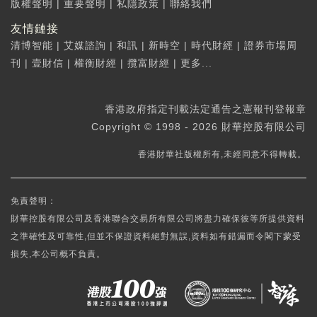
版權聲明
|
重要聲明
|
私隱政策
|
聯絡我們
友情鏈接
清博智能
|
艾媒諮詢
|
和訊
|
新時空
|
時代財經
|
證券市場周
刊
|
壹財信
|
權衡財經
|
攬富財經
|
更多...
香港政府指定刊載法定通告之憲報刊登報章
Copyright © 1998 - 2026 財華控股有限公司
香港財華社版權所有,未經同意不得轉載。
免責聲明：
財華控股有限公司及香港聯合交易所有限公司將盡力確保彼等所提供資料
之準確性及可靠性,但並不保證資料絕對無誤,資料如有錯漏而令閣下蒙受
損失,本公司概不負責。