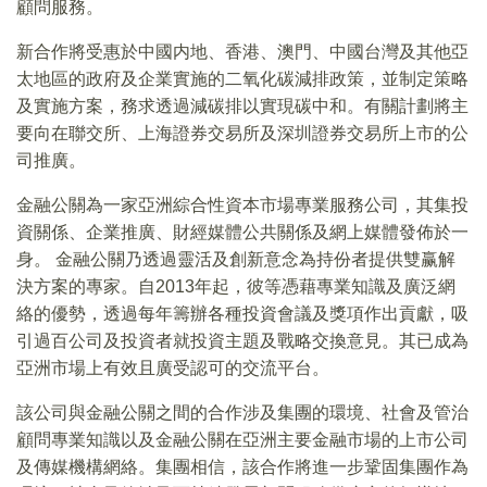
顧問服務。
新合作將受惠於中國内地、香港、澳門、中國台灣及其他亞
太地區的政府及企業實施的二氧化碳減排政策，並制定策略
及實施方案，務求透過減碳排以實現碳中和。有關計劃將主
要向在聯交所、上海證券交易所及深圳證券交易所上市的公
司推廣。
金融公關為一家亞洲綜合性資本市場專業服務公司，其集投
資關係、企業推廣、財經媒體公共關係及網上媒體發佈於一
身。 金融公關乃透過靈活及創新意念為持份者提供雙赢解
決方案的專家。自2013年起，彼等憑藉專業知識及廣泛網
絡的優勢，透過每年籌辦各種投資會議及獎項作出貢獻，吸
引過百公司及投資者就投資主題及戰略交換意見。其已成為
亞洲市場上有效且廣受認可的交流平台。
該公司與金融公關之間的合作涉及集團的環境、社會及管治
顧問專業知識以及金融公關在亞洲主要金融市場的上市公司
及傳媒機構網絡。集團相信，該合作將進一步鞏固集團作為