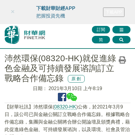
財華智庫網
FINTV
FINMETA
財華證券
媒體矩陣
下載財華財經APP
×
下載APP
智庫沙龍
聯絡我們
把握投資先機
訂閱
简
沛然環保(08320-HK)就促進綠
色金融及可持續發展谘詢訂立
戰略合作備忘錄
原創
日期：
2021年3月10日 上午8:19
【財華社訊】沛然環保(
08320-HK
)公佈，於2021年3月9
日，該公司已與金融公關訂立戰略合作備忘錄。根據戰略合
作備忘錄，集團與金融公關將合辦公開論壇及頒獎典禮，藉
此促進綠色金融、可持續發展谘詢，以及環境、社會及管治