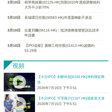
3月10日
稻草熊娛樂(02125-HK)預期2020年度經調整純利
大升不少於70%
3月10日
長城環亞控股(00583-HK)年度盈轉虧不派息
3月10日
拉夏貝爾(06116-HK)：抵消債務後變更訴訟請求
申請書
3月10日
【IPO追蹤】廣聯工程控股(01413-HK)超購約
53.29倍
視頻
【今日IPO】剑桥科技[6166.HK]净利增近两
倍
2026年7月16日 下午3:51
【今日IPO】可孚医疗[1187.HK]迎政策大涨
2026年7月15日 下午5:51