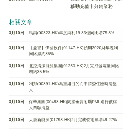
移動充值卡分銷業務
相關文章
3月10日
馬鋼(00323-HK)年度純利19.83億同比增75.8%
3月10日
【盈警】伊登軟件(01147-HK)預期2020財年溢利
同比減約35%
3月10日
北控清潔能源集團(01250-HK)2月完成發電量同比
增約35.5%
3月10日
利邦(00891-HK)為重組目的而申請委任臨時清盤
人
3月10日
保華集團(00498-HK)間接全資附屬PML進行債權
人自願清盤
3月10日
大唐新能源(01798-HK)2月完成發電量增49.27%