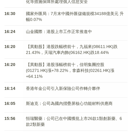
化等措施保障所處理個人信息安全
16:30
國家外匯局：7月末中國外匯儲備規模34188億美元 升
幅0.07%
16:24
山金國際：港股上市工作正常推進中
16:20
【異動股】港股跌幅榜前十，九福來(08611.HK)跌
21.43%，天瑞汽車内飾(06162.HK)跌18.44%
16:20
【異動股】港股漲幅榜前十，佳明集團控股
(01271.HK)漲+78.22%，拿森科技(02261.HK)漲
+64.11%
16:14
香港年金公司引入新保險公司作轉介夥伴
16:05
斯迪克：公司為國內摺疊屏核心功能材料供應商
15:56
恒瑞醫藥：公司已在中國獲批上市26款1類創新藥、6
款2類新藥