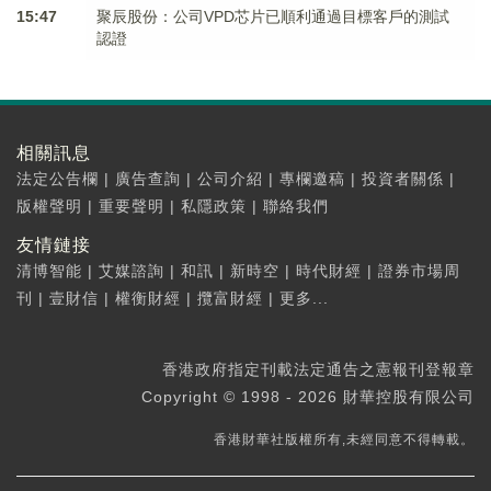
15:47
聚辰股份：公司VPD芯片已順利通過目標客戶的測試
認證
相關訊息
法定公告欄
|
廣告查詢
|
公司介紹
|
專欄邀稿
|
投資者關係
|
版權聲明
|
重要聲明
|
私隱政策
|
聯絡我們
友情鏈接
清博智能
|
艾媒諮詢
|
和訊
|
新時空
|
時代財經
|
證券市場周
刊
|
壹財信
|
權衡財經
|
攬富財經
|
更多...
香港政府指定刊載法定通告之憲報刊登報章
Copyright © 1998 - 2026 財華控股有限公司
香港財華社版權所有,未經同意不得轉載。