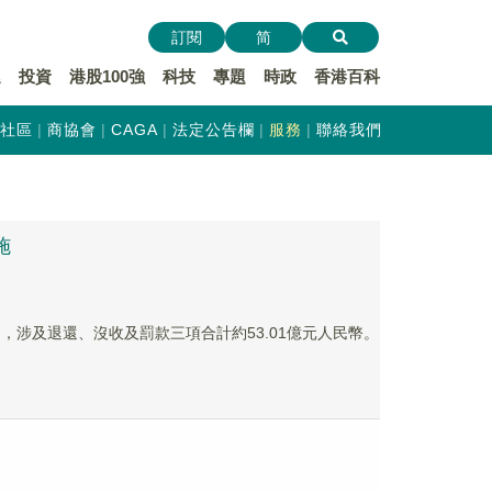
訂閱
简
遞
投資
港股100強
科技
專題
時政
香港百科
社區
商協會
CAGA
法定公告欄
服務
聯絡我們
施
罰決定，涉及退還、沒收及罰款三項合計約53.01億元人民幣。