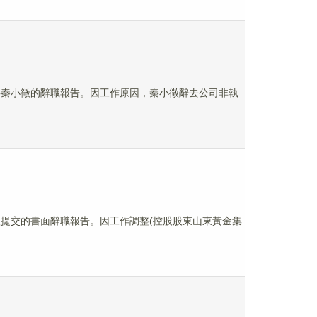
執行董事秦小徵的辭職報告。因工作原因，秦小徵辭去公司非執
事劉欽提交的書面辭職報告。因工作調整(控股股東山東黃金集