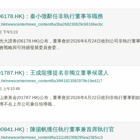
06178.HK)：秦小徵辭任非執行董事等職務
net.hk/newscenter/news_content/6a3ba268230829c66166ecbc
日 下午5:23
光大證券(06178.HK)公布，董事會於2026年6月24日收到公司非
會戰略與可持續發展委員會委...
01787.HK)：王成龍獲提名非獨立董事候選人
net.hk/newscenter/news_content/6a39f41823082979b19ed117
日 上午10:48
山東黃金(01787.HK)公布，董事會於2026年6月22日收到非執行董
導不在上市公司兼任領導職...
00941.HK)：陳揚帆獲任執行董事兼首席執行官
net.hk/newscenter/news_content/6a3111d92308295ea2365cc3