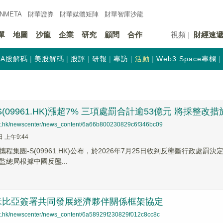
INMETA
財華證券
財華
媒體矩陣
財華
智庫沙龍
單
地圖
沙龍
企業
研究
顧問
合作
視頻
財經速
A股解碼
美股解碼
股評
研報
專訪
活動
Web3 Space專欄
(09961.HK)漲超7% 三項處罰合計逾53億元 將採整改措
net.hk/newscenter/news_content/6a66b800230829c6f346bc09
日 上午9:44
程集團-S(09961.HK)公布，於2026年7月25日收到反壟斷行政處
監總局根據中國反壟...
米比亞簽署共同發展經濟夥伴關係框架協定
net.hk/newscenter/news_content/6a58929f230829f012c8cc8c