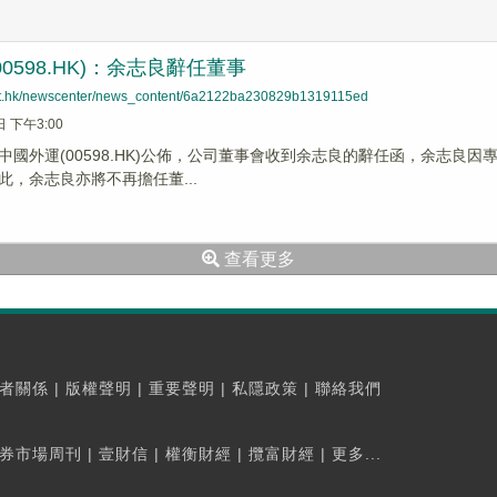
0598.HK)：余志良辭任董事
net.hk/newscenter/news_content/6a2122ba230829b1319115ed
日 下午3:00
】中國外運(00598.HK)公佈，公司董事會收到余志良的辭任函，余志良因
此，余志良亦將不再擔任董...
查看更多
者關係
|
版權聲明
|
重要聲明
|
私隱政策
|
聯絡我們
券市場周刊
|
壹財信
|
權衡財經
|
攬富財經
|
更多...