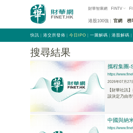
財華智庫網
FINTV
F
港股100強
官網
榜
快訊
港交所發佈
今日IPO
一圖解碼
港股解碼
搜尋結果
攜程集團-S
https://www.fi
2026年07月27
【財華社訊】攜
該決定乃由市
中國與納
https://www.fi