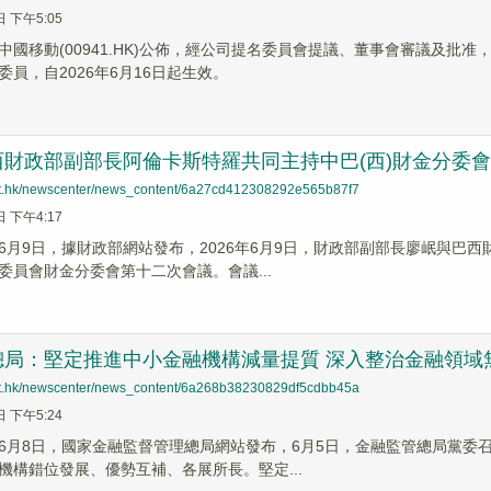
日 下午5:05
】中國移動(00941.HK)公佈，經公司提名委員會提議、董事會審議及
員，自2026年6月16日起生效。
西財政部副部長阿倫卡斯特羅共同主持中巴(西)財金分委
net.hk/newscenter/news_content/6a27cd412308292e565b87f7
日 下午4:17
6月9日，據財政部網站發布，2026年6月9日，財政部副部長廖岷與巴
委員會財金分委會第十二次會議。會議...
總局：堅定推進中小金融機構減量提質 深入整治金融領域
net.hk/newscenter/news_content/6a268b38230829df5cdbb45a
日 下午5:24
6月8日，國家金融監督管理總局網站發布，6月5日，金融監管總局黨委
機構錯位發展、優勢互補、各展所長。堅定...