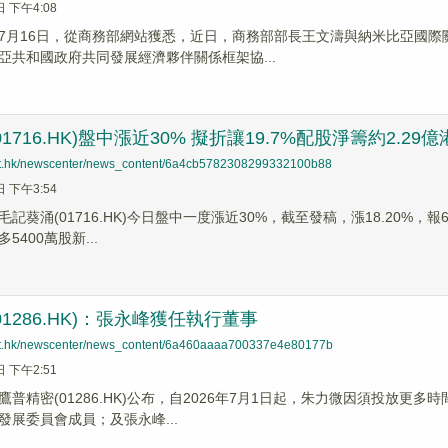
日 下午4:08
7月16日，從商務部網站獲悉，近日，商務部部長王文濤與納米比亞國
亞共和國政府共同發展經濟夥伴關係框架協...
1716.HK)盤中漲近30% 擬折讓19.7%配股淨籌約2.29
net.hk/newscenter/news_content/6a4cb5782308299332100b88
日 下午3:54
記葵涌(01716.HK)今日盤中一度漲近30%，截至發稿，漲18.20%，報
5400萬股新...
1286.HK)：張永峰獲任執行董事
net.hk/newscenter/news_content/6a460aaaa700337e4e80177b
日 下午2:51
】鷹普精密(01286.HK)公布，自2026年7月1日起，朱力微因須投放
發展委員會成員；及張永峰...