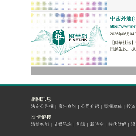
中國外運(0
https://www.fi
2026年06月04
​【財華社訊
日起生效。據
相關訊息
法定公告欄
|
廣告查詢
|
公司介紹
|
專欄邀稿
|
投資
友情鏈接
清博智能
|
艾媒諮詢
|
和訊
|
新時空
|
時代財經
|
證