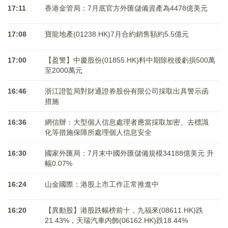
17:11
香港金管局：7月底官方外匯儲備資產為4478億美元
17:08
寶龍地產(01238.HK)7月合約銷售額約5.5億元
17:00
【盈警】中慶股份(01855.HK)料中期除稅後虧損500萬
至2000萬元
16:46
浙江證監局對財通證券股份有限公司採取出具警示函
措施
16:36
網信辦：大型個人信息處理者應當採取加密、去標識
化等措施保障所處理個人信息安全
16:30
國家外匯局：7月末中國外匯儲備規模34188億美元 升
幅0.07%
16:24
山金國際：港股上市工作正常推進中
16:20
【異動股】港股跌幅榜前十，九福來(08611.HK)跌
21.43%，天瑞汽車内飾(06162.HK)跌18.44%