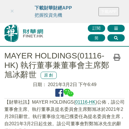
財華智庫網
FINTV
FINMETA
財華證券
媒體矩陣
下載財華財經APP
×
下載APP
智庫沙龍
聯絡我們
把握投資先機
訂閱
简
MAYER HOLDINGS(01116-
HK) 執行董事兼董事會主席鄭
旭冰辭世
原創
日期：
2021年3月2日 下午6:49
【財華社訊】MAYER HOLDINGS(
01116-HK
)公佈，該公司
董事會主席、執行董事及提名委員會主席鄭旭冰於2021年2
月28日辭世。執行董事徐立地已獲委任為提名委員會主席，
自2021年3月2日起生效。該公司董事會對鄭旭冰先生的辭