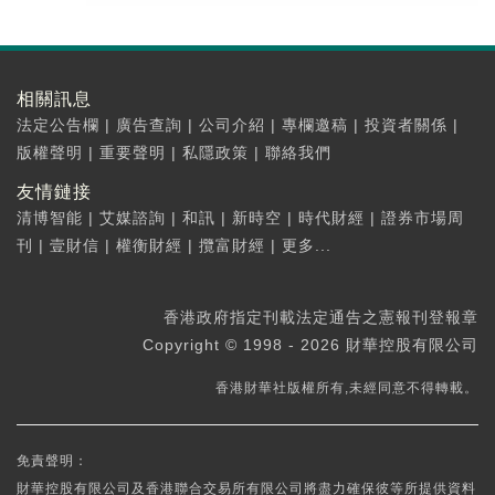
相關訊息
法定公告欄
|
廣告查詢
|
公司介紹
|
專欄邀稿
|
投資者關係
|
版權聲明
|
重要聲明
|
私隱政策
|
聯絡我們
友情鏈接
清博智能
|
艾媒諮詢
|
和訊
|
新時空
|
時代財經
|
證券市場周
刊
|
壹財信
|
權衡財經
|
攬富財經
|
更多...
香港政府指定刊載法定通告之憲報刊登報章
Copyright © 1998 - 2026 財華控股有限公司
香港財華社版權所有,未經同意不得轉載。
免責聲明：
財華控股有限公司及香港聯合交易所有限公司將盡力確保彼等所提供資料