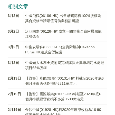
相關文章
3月2日
中國飛鶴(06186-HK) 出售飛鶴商務100%股權為
其合資格申請增值電信業務許可證
3月2日
泛亞國際(06128-HK)成立一間間接全資附屬黑龍
江省烯石
3月2日
中集安瑞科(03899-HK)全資附屬與Hexagon
Purus HK達成合營協議
3月2日
中國光大水務全資附屬完成購買天津環塘污水處理
項目65%股權
2月19日
【盈警】卓能(集團)(00131-HK)料截至2020年底6
個月股東應佔虧損約6211萬港元
2月19日
【盈警】國際娛樂(01009-HK)料截至2020年底6
個月持續經營虧損不多於9500萬港元
2月19日
金沙中國(01928-HK)料2020年度淨收益為16.90
億美元同比減少80.8%