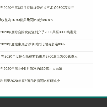
料截至2020年底6個月持續經營虧損不多於9500萬港元
度淨收益為16.90億美元同比減少80.8%
料2020年度綜合除稅前溢利介乎2000萬至3000萬港元
)料2020年度股東應占淨利潤同比增長超過80%
) 料2020年度綜合除稅前虧損為2700萬至3500萬港元
料截至2020年底止6個月溢利約630萬元人民幣
K)料截至2020年底6個月虧損同比有所減少