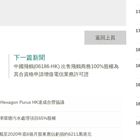
1
1
返回上頁
1
下一篇新聞
1
中國飛鶴(06186-HK) 出售飛鶴商務100%股權為
其合資格申請增值電信業務許可證
1
exagon Purus HK達成合營協議
1
津環塘污水處理項目65%股權
1
)料截至2020年底6個月股東應佔虧損約6211萬港元