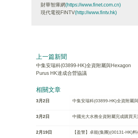
財華智庫網
(https://www.finet.com.cn)
現代電視FINTV
(http://www.fintv.hk)
上一篇新聞
中集安瑞科(03899-HK)全資附屬與Hexagon
Purus HK達成合營協議
相關文章
3月2日
中集安瑞科(03899-HK)全資附屬與H
3月2日
中國光大水務全資附屬完成購買天
2月19日
【盈警】卓能(集團)(00131-HK