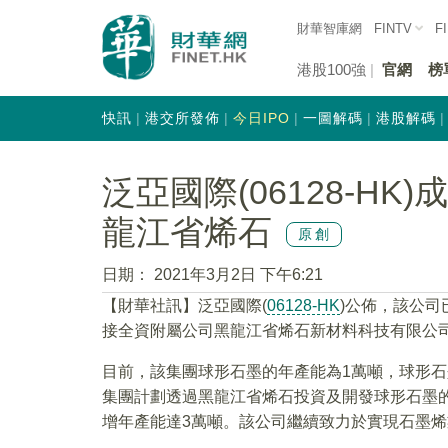
財華智庫網
FINTV
F
港股100強
官網
榜
快訊
港交所發佈
今日IPO
一圖解碼
港股解碼
泛亞國際(06128-H
龍江省烯石
原創
日期：
2021年3月2日 下午6:21
【財華社訊】泛亞國際(
06128-HK
)公佈，該公司
接全資附屬公司黑龍江省烯石新材料科技有限公
目前，該集團球形石墨的年產能為1萬噸，球形
集團計劃透過黑龍江省烯石投資及開發球形石墨
增年產能達3萬噸。該公司繼續致力於實現石墨