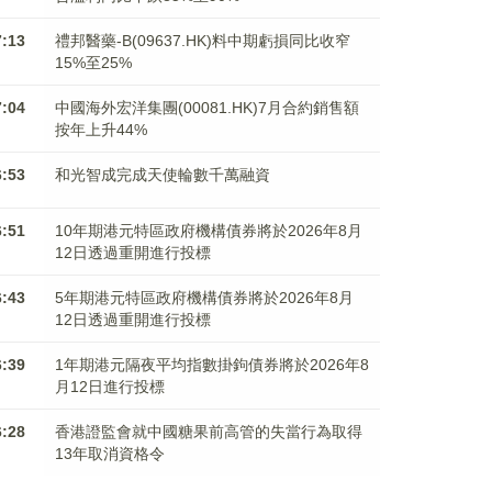
7:13
禮邦醫藥-B(09637.HK)料中期虧損同比收窄
15%至25%
7:04
中國海外宏洋集團(00081.HK)7月合約銷售額
按年上升44%
6:53
和光智成完成天使輪數千萬融資
6:51
10年期港元特區政府機構債券將於2026年8月
12日透過重開進行投標
6:43
5年期港元特區政府機構債券將於2026年8月
12日透過重開進行投標
6:39
1年期港元隔夜平均指數掛鉤債券將於2026年8
月12日進行投標
6:28
香港證監會就中國糖果前高管的失當行為取得
13年取消資格令