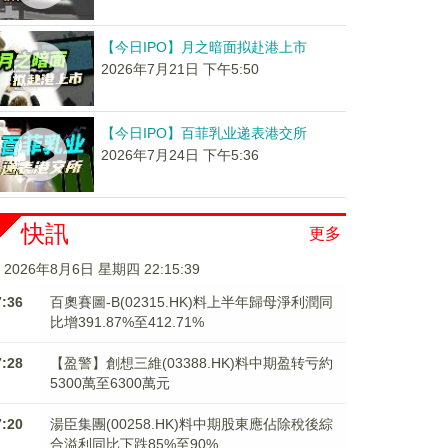
【今日IPO】月之暗面拟赴港上市
2026年7月21日 下午5:50
【今日IPO】百菲乳业递表港交所
2026年7月24日 下午5:36
快訊
更多
2026年8月6日 星期四 22:15:40
7:36
百奧賽圖-B(02315.HK)料上半年歸母淨利潤同
比增391.87%至412.71%
7:28
【盈警】創想三維(03388.HK)料中期盈转亏約
5300萬至6300萬元
7:20
湯臣集團(00258.HK)料中期股東應佔除稅後綜
合溢利同比下跌85%至90%