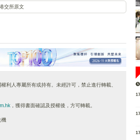
港交所原文
關權利人專屬所有或持有。未經許可，禁止進行轉載、
1
om.hk
，獲得書面確認及授權後，方可轉載。
1
先機
1