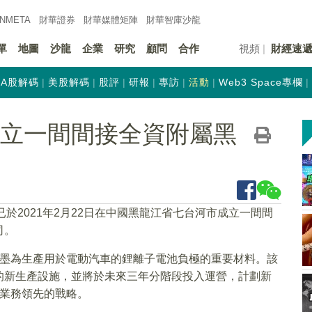
INMETA
財華證券
財華
媒體矩陣
財華
智庫沙龍
單
地圖
沙龍
企業
研究
顧問
合作
視頻
財經速
A股解碼
美股解碼
股評
研報
專訪
活動
Web3 Space專欄
K)成立一間間接全資附屬黑
已於2021年2月22日在中國黑龍江省七台河市成立一間間
司。
石墨為生產用於電動汽車的鋰離子電池負極的重要材料。該
的新生產設施，並將於未來三年分階段投入運營，計劃新
烯業務領先的戰略。