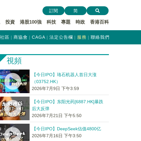
訂閱
简
遞
投資
港股100強
科技
專題
時政
香港百科
社區
商協會
CAGA
法定公告欄
服務
聯絡我們
視頻
【今日IPO】珞石机器人首日大涨
（03752.HK）
2026年7月9日 下午3:59
【今日IPO】东阳光药[6887.HK]暴跌
后大反弹
2026年7月21日 下午5:50
【今日IPO】DeepSeek估值4800亿
2026年7月16日 下午3:50