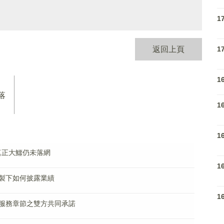
1
1
返回上頁
1
落
1
1
真正大鱷仍未落網
1
製下如何披露業績
1
服務章節之雙方共同承諾