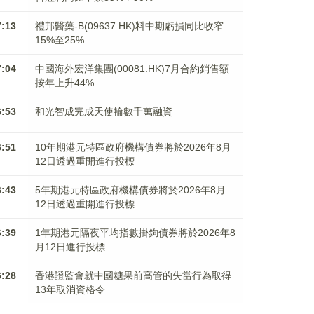
7:13
禮邦醫藥-B(09637.HK)料中期虧損同比收窄
15%至25%
7:04
中國海外宏洋集團(00081.HK)7月合約銷售額
按年上升44%
6:53
和光智成完成天使輪數千萬融資
6:51
10年期港元特區政府機構債券將於2026年8月
12日透過重開進行投標
6:43
5年期港元特區政府機構債券將於2026年8月
12日透過重開進行投標
6:39
1年期港元隔夜平均指數掛鉤債券將於2026年8
月12日進行投標
6:28
香港證監會就中國糖果前高管的失當行為取得
13年取消資格令