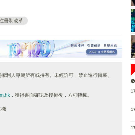
注冊制改革
關權利人專屬所有或持有。未經許可，禁止進行轉載、
1
om.hk
，獲得書面確認及授權後，方可轉載。
先機
1
1