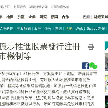
INMETA
財華證券
財華
媒體矩陣
財華
智庫沙龍
單
地圖
沙龍
企業
研究
顧問
合作
視頻
財經速
A股解碼
美股解碼
股評
研報
專訪
活動
Web3 Space專欄
穩步推進股票發行注冊
市機制等
體係行動方案》31日公佈。方案提出如下要點：培育資本市
期資金的權益投資比例；有序擴大金融服務業市場開放；
工業互聯網等通信網絡基礎設施；加強新一代信息技術在鐵
立知識產權和科技成果產權交易機構；嚴格實施退市制
股票發行注冊制改革，堅持對違法違規行為零容忍；選擇
對壟斷和不正當競爭行為；增加海南離島免稅城市和門店