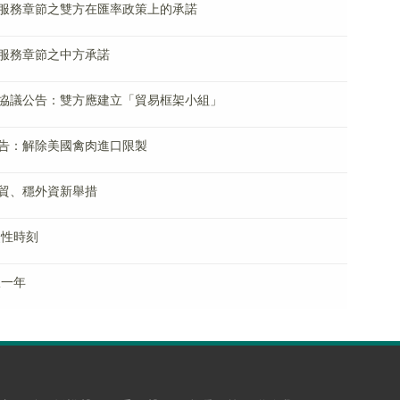
服務章節之雙方在匯率政策上的承諾
服務章節之中方承諾
協議公告：雙方應建立「貿易框架小組」
告：解除美國禽肉進口限製
貿、穩外資新舉措
史性時刻
限一年