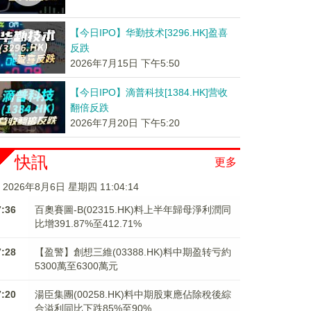
【今日IPO】华勤技术[3296.HK]盈喜
反跌
2026年7月15日 下午5:50
【今日IPO】滴普科技[1384.HK]营收
翻倍反跌
2026年7月20日 下午5:20
快訊
更多
2026年8月6日 星期四 11:04:14
7:36
百奧賽圖-B(02315.HK)料上半年歸母淨利潤同
比增391.87%至412.71%
7:28
【盈警】創想三維(03388.HK)料中期盈转亏約
5300萬至6300萬元
7:20
湯臣集團(00258.HK)料中期股東應佔除稅後綜
合溢利同比下跌85%至90%