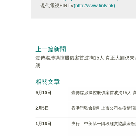
現代電視FINTV
(http://www.fintv.hk)
上一篇新聞
壹傳媒涉操控股價案首波拘15人 真正大鱷仍未
網
相關文章
9月10日
壹傳媒涉操控股價案首波拘15人 
2月5日
香港證監會指引上市公司在疫情限
1月16日
央行：中美第一階段經貿協議金融