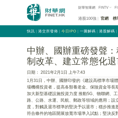
財華智庫網
FINTV
F
港股100強
官網
榜
快訊
港交所發佈
今日IPO
一圖解碼
港股解碼
中辦、國辦重磅發聲：
制改革、建立常態化退
日期：
2021年2月1日 上午7:43
1月31日，中辦、國辦印發的《建設高標準市場
場機構投資者，提高各類養老金、保險資金等長
加大新型基礎設施投資力度 推動5G、物聯網、
路、公路、水運、民航、郵政等領域的應用；設
度，對觸及退市標準的堅決予以退市；穩步推進
符合條件的地區開展放寬市場準入試點；堅決反