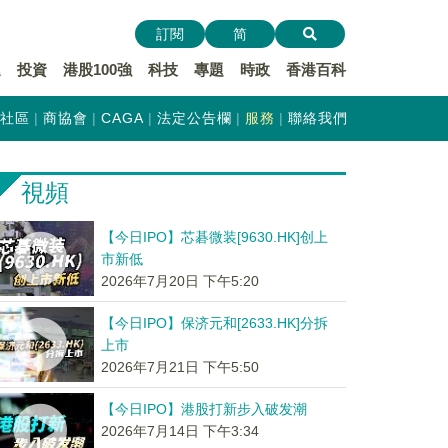
訂閱
简
遞
投資
港股100強
科技
專題
時政
香港百科
社區
商協會
CAGA
法定公告欄
服務
聯絡我們
視頻
【今日IPO】芯碁微装[9630.HK]创上
市新低
2026年7月20日 下午5:20
【今日IPO】保济元和[2633.HK]分拆
上市
2026年7月21日 下午5:50
【今日IPO】港股打新步入破发潮
2026年7月14日 下午3:34