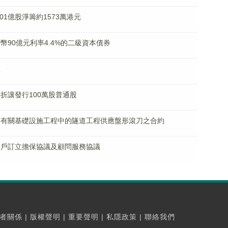
.01億股淨籌約1573萬港元
人民幣90億元利率4.4%的二級資本債券
效
計劃折讓發行100萬股普通股
授一份有關基礎設施工程中的隧道工程供應盤形滾刀之合約
屬與客戶訂立擔保協議及顧問服務協議
者關係
|
版權聲明
|
重要聲明
|
私隱政策
|
聯絡我們