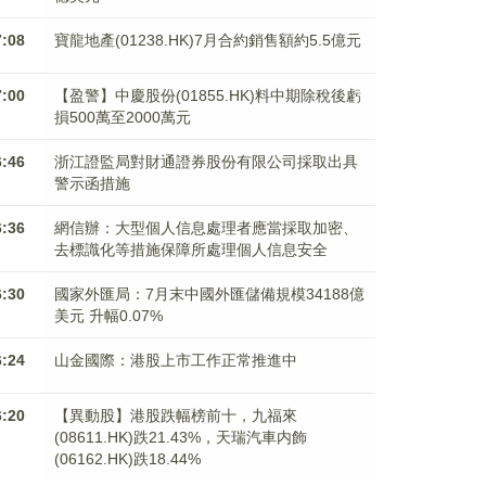
7:08
寶龍地產(01238.HK)7月合約銷售額約5.5億元
7:00
【盈警】中慶股份(01855.HK)料中期除稅後虧
損500萬至2000萬元
6:46
浙江證監局對財通證券股份有限公司採取出具
警示函措施
6:36
網信辦：大型個人信息處理者應當採取加密、
去標識化等措施保障所處理個人信息安全
6:30
國家外匯局：7月末中國外匯儲備規模34188億
美元 升幅0.07%
6:24
山金國際：港股上市工作正常推進中
6:20
【異動股】港股跌幅榜前十，九福來
(08611.HK)跌21.43%，天瑞汽車内飾
(06162.HK)跌18.44%