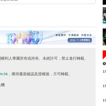
關權利人專屬所有或持有。未經許可，禁止進行轉載、
1
om.hk
，獲得書面確認及授權後，方可轉載。
先機
1
1