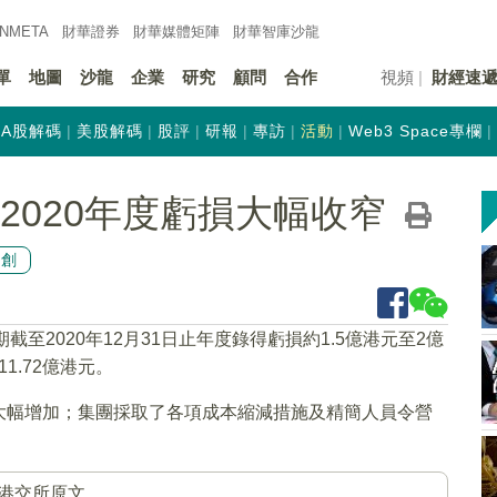
INMETA
財華證券
財華
媒體矩陣
財華
智庫沙龍
單
地圖
沙龍
企業
研究
顧問
合作
視頻
財經速
A股解碼
美股解碼
股評
研報
專訪
活動
Web3 Space專欄
)料2020年度虧損大幅收窄
原創
截至2020年12月31日止年度錄得虧損約1.5億港元至2億
1.72億港元。
大幅增加；集團採取了各項成本縮減措施及精簡人員令營
港交所原文