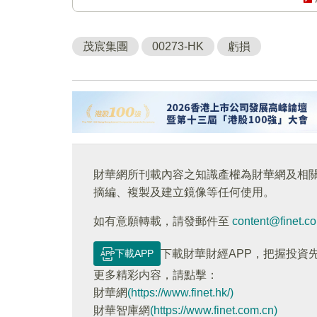
茂宸集團
00273-HK
虧損
財華網所刊載內容之知識產權為財華網及相
摘編、複製及建立鏡像等任何使用。
如有意願轉載，請發郵件至
content@finet.c
下載APP
下載財華財經APP，把握投資
更多精彩内容，請點擊：
財華網
(https://www.finet.hk/)
財華智庫網
(https://www.finet.com.cn)