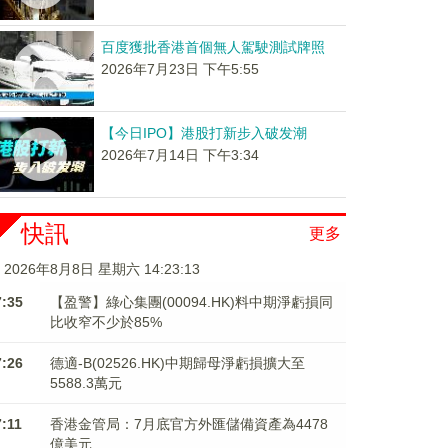
百度獲批香港首個無人駕駛測試牌照
2026年7月23日 下午5:55
【今日IPO】港股打新步入破发潮
2026年7月14日 下午3:34
快訊
更多
2026年8月8日 星期六 14:23:14
7:35
【盈警】綠心集團(00094.HK)料中期淨虧損同
比收窄不少於85%
7:26
德適-B(02526.HK)中期歸母淨虧損擴大至
5588.3萬元
7:11
香港金管局：7月底官方外匯儲備資產為4478
億美元