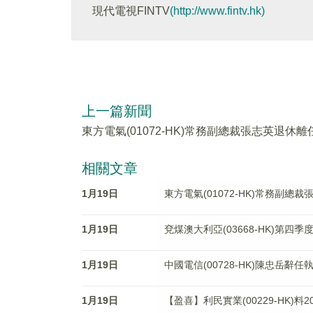
現代電視FINTV
(http://www.fintv.hk)
上一篇新聞
東方電氣(01072-HK)常務副總裁張志英退休離
相關文章
1月19日
東方電氣(01072-HK)常務副總
1月19日
兗煤澳大利亞(03668-HK)第四
1月19日
中國電信(00728-HK)陳忠岳辭
1月19日
【盈喜】利民實業(00229-HK)料