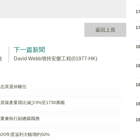
1
1
返回上頁
1
下一篇新聞
任
David Webb增持安樂工程(01977-HK)
1
1
裁張志英退休離任
季度原煤產量環比減少3%至1730萬噸
1
任執董兼執行副總裁職務
1
2020年度溢利大幅增約50%