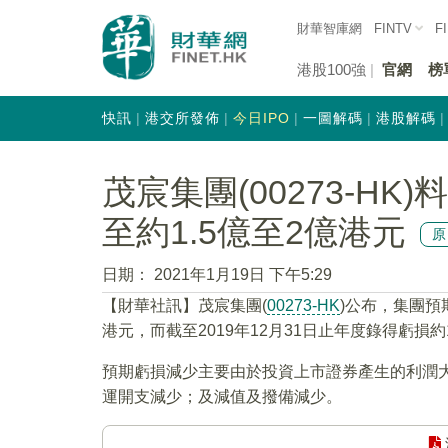
財華智庫網
FINTV
F
港股100強
官網
榜
快訊
港交所發佈
今日IPO
一圖解碼
港股解碼
茂宸集團(00273-HK
至約1.5億至2億港元
日期：
2021年1月19日 下午5:29
【財華社訊】茂宸集團(
00273-HK
)公布，集團預期
港元，而截至2019年12月31日止年度錄得虧損約1
預期虧損減少主要由於投資上市證券產生的利潤
運開支減少；及減值及撥備減少。