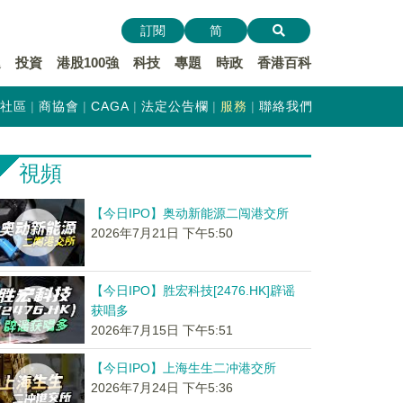
訂閱
简
遞
投資
港股100強
科技
專題
時政
香港百科
社區
商協會
CAGA
法定公告欄
服務
聯絡我們
視頻
【今日IPO】奥动新能源二闯港交所
2026年7月21日 下午5:50
【今日IPO】胜宏科技[2476.HK]辟谣
获唱多
2026年7月15日 下午5:51
【今日IPO】上海生生二冲港交所
2026年7月24日 下午5:36