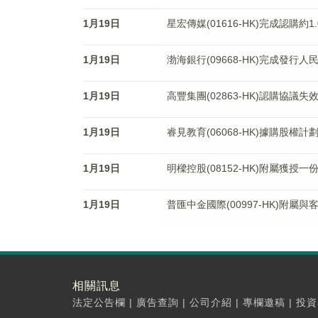
1月19日
星宏傳媒(01616-HK)完成認購約1
1月19日
渤海銀行(09668-HK)完成發行
1月19日
高豐集團(02863-HK)認購協議失
1月19日
睿見教育(06068-HK)據購股權
1月19日
明樑控股(08152-HK)附屬獲
1月19日
普匯中金國際(00997-HK)附
相關訊息
法定公告欄
|
廣告查詢
|
公司介紹
|
專欄邀稿
|
投資