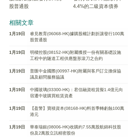
股普通股
4.4%的二級資本債券
相關文章
1月19日
睿見教育(06068-HK)據購股權計劃折讓發行100萬
股普通股
1月19日
明樑控股(08152-HK)附屬獲授一份有關基礎設施
工程中的隧道工程供應盤形滾刀之合約
1月19日
普匯中金國際(00997-HK)附屬與客戶訂立擔保協
議及顧問服務協議
1月19日
中國玻璃(03300-HK)：君信融資租賃擬1.4億元向
宿遷中玻購買租賃資產
1月19日
【盈警】寶積資本(08168-HK)料首季轉虧蝕100萬
港元
1月19日
華泰瑞銀(08006-HK)收購約7.55萬股航錦科技股
份及2萬股立訊精密股份