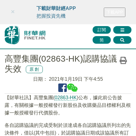
財華智庫網
FINTV
FINMETA
財華證券
媒體矩陣
下載財華財經APP
×
下載APP
智庫沙龍
聯絡我們
把握投資先機
訂閱
简
高豐集團(02863-HK)認購協議
失效
原創
日期：
2021年1月19日 下午4:55
【財華社訊】高豐集團(
02863-HK
)公布，據此前公告披
露，有關根據一般授權發行新股份及收購藥品目標權利及根
據一般授權發行代價股份。
各自認購協議的完成受制於須達成各自認購協議所列出的先
決條件，借以(其中包括)，於認購協議日期或該協議所有訂