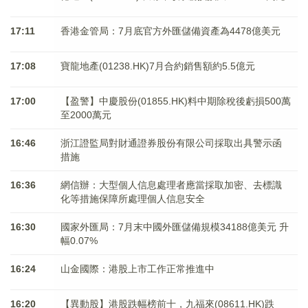
17:11
香港金管局：7月底官方外匯儲備資產為4478億美元
17:08
寶龍地產(01238.HK)7月合約銷售額約5.5億元
17:00
【盈警】中慶股份(01855.HK)料中期除稅後虧損500萬
至2000萬元
16:46
浙江證監局對財通證券股份有限公司採取出具警示函
措施
16:36
網信辦：大型個人信息處理者應當採取加密、去標識
化等措施保障所處理個人信息安全
16:30
國家外匯局：7月末中國外匯儲備規模34188億美元 升
幅0.07%
16:24
山金國際：港股上市工作正常推進中
16:20
【異動股】港股跌幅榜前十，九福來(08611.HK)跌