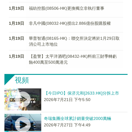
1月19日
福紡控股(08506-HK)更換獨立非執行董事
1月19日
非凡中國(08032-HK)授出2.886億份股購股權
1月19日
華普智通(08165-HK)：聯交所決定將於1月29日取
消公司上市地位
1月19日
【盈警】太平洋酒吧(08432-HK)料前三財季轉虧
蝕400萬至500萬港元
視頻
【今日IPO】保济元和[2633.HK]分拆上市
2026年7月21日 下午5:50
奇瑞集團全球累計銷量突破2000萬輛
2026年7月27日 下午4:49