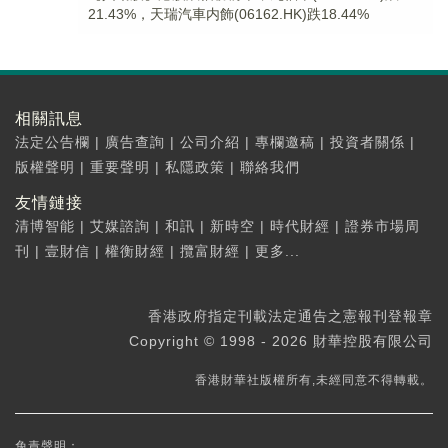
21.43%，天瑞汽車内飾(06162.HK)跌18.44%
相關訊息
法定公告欄
|
廣告查詢
|
公司介紹
|
專欄邀稿
|
投資者關係
|
版權聲明
|
重要聲明
|
私隱政策
|
聯絡我們
友情鏈接
清博智能
|
艾媒諮詢
|
和訊
|
新時空
|
時代財經
|
證券市場周
刊
|
壹財信
|
權衡財經
|
攬富財經
|
更多...
香港政府指定刊載法定通告之憲報刊登報章
Copyright © 1998 - 2026 財華控股有限公司
香港財華社版權所有,未經同意不得轉載。
免責聲明：