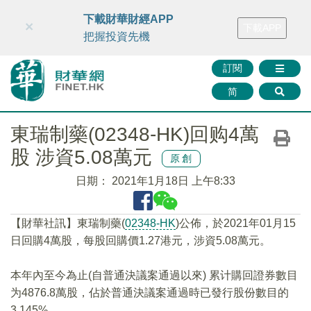
財華智庫網
FINTV
FINMETA
財華證券
媒體矩陣
下載財華財經APP
×
下載APP
智庫沙龍
聯絡我們
把握投資先機
訂閱
简
東瑞制藥(02348-HK)回购4萬
股 涉資5.08萬元
原創
日期：
2021年1月18日 上午8:33
【財華社訊】東瑞制藥(
02348-HK
)公佈，於2021年01月15
日回購4萬股，每股回購價1.27港元，涉資5.08萬元。
本年內至今為止(自普通決議案通過以來) 累计購回證券數目
为4876.8萬股，佔於普通決議案通過時已發行股份數目的
3.145%。