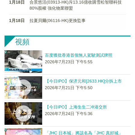
1月18日
合景悠活(03913-HK)斥13.16億收購雪松智聯科技
80%股權 強化物業聯盟
1月18日
拉夏貝爾(06116-HK)更換監事
視頻
百度獲批香港首個無人駕駛測試牌照
2026年7月23日 下午5:55
【今日IPO】保济元和[2633.HK]分拆上市
2026年7月21日 下午5:50
【今日IPO】上海生生二冲港交所
2026年7月24日 下午5:36
「JHC 日本城」將該名為「JHC 真好城」