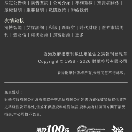
法定公告欄
|
廣告查詢
|
公司介紹
|
專欄邀稿
|
投資者關係
|
版權聲明
|
重要聲明
|
私隱政策
|
聯絡我們
友情鏈接
清博智能
|
艾媒諮詢
|
和訊
|
新時空
|
時代財經
|
證券市場周
刊
|
壹財信
|
權衡財經
|
攬富財經
|
更多...
香港政府指定刊載法定通告之憲報刊登報章
Copyright © 1998 - 2026 財華控股有限公司
香港財華社版權所有,未經同意不得轉載。
免責聲明：
財華控股有限公司及香港聯合交易所有限公司將盡力確保彼等所提供資料
之準確性及可靠性,但並不保證資料絕對無誤,資料如有錯漏而令閣下蒙受
損失,本公司概不負責。