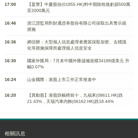
17:00
【盈警】中慶股份(01855.HK)料中期除稅後虧損500萬
至2000萬元
16:46
浙江證監局對財通證券股份有限公司採取出具警示函
措施
16:36
網信辦：大型個人信息處理者應當採取加密、去標識
化等措施保障所處理個人信息安全
16:30
國家外匯局：7月末中國外匯儲備規模34188億美元 升
幅0.07%
16:24
山金國際：港股上市工作正常推進中
16:20
【異動股】港股跌幅榜前十，九福來(08611.HK)跌
21.43%，天瑞汽車内飾(06162.HK)跌18.44%
相關訊息