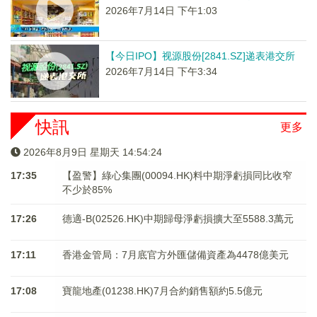
2026年7月14日 下午1:03
【今日IPO】视源股份[2841.SZ]递表港交所
2026年7月14日 下午3:34
快訊
更多
2026年8月9日 星期天 14:54:24
17:35
【盈警】綠心集團(00094.HK)料中期淨虧損同比收窄
不少於85%
17:26
德適-B(02526.HK)中期歸母淨虧損擴大至5588.3萬元
17:11
香港金管局：7月底官方外匯儲備資產為4478億美元
17:08
寶龍地產(01238.HK)7月合約銷售額約5.5億元