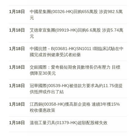
1月18日
中國星集團(00326-HK)回购655萬股 涉資982.5萬
元
1月18日
艾德韋宣集團(09919-HK)回购6.6萬股 涉資5.74萬
元
1月18日
中國抗體－B(03681-HK)SN1011 I期臨床試驗在中
國完成首例健康受試者給藥
1月18日
交銀國際：愛奇藝短期會員數增長仍有壓力 目標
價降至30美元
1月18日
冠華國際(00539-HK)被借款方要求為約11.75億提
供抵押或作出了結
1月18日
江西銅(00358-HK)獲高新企資格 連續3年獲15%
稅收優惠政策
1月18日
溫嶺工量刃具(01379-HK)超額配股權失效