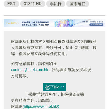
ESR
01821-HK
非執行
董事辭任
財華網所刊載內容之知識產權為財華網及相關權利
人專屬所有或持有。未經許可，禁止進行轉載、摘
編、複製及建立鏡像等任何使用。
如有意願轉載，請發郵件至
content@finet.com.hk
，獲得書面確認及授權後，
方可轉載。
下載APP
下載財華財經APP，把握投資先機
更多精彩内容，請點擊：
財華網
(https://www.finet.hk/)