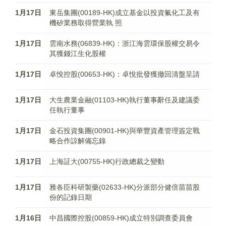
1月17日
東岳集團(00189-HK)成立基金以投資氟化工及有
機矽業務取得營業執 照
1月17日
雲南水務(06839-HK)：浙江海雲環保股權交易令
其獲錢江生化股權
1月17日
卓悅控股(00653-HK)：卓悅批發獲撤回清盤呈請
1月17日
大生農業金融(01103-HK)執行董事辭任及建議委
任執行董事
1月17日
金石投資集團(00901-HK)與華豐資產管理簽定戰
略合作諒解備忘錄
1月17日
上海証大(00755-HK)行政總裁之變動
1月17日
雅各臣科研製藥(02633-HK)分派部分健倍苗苗股
份的記錄日期
1月16日
中昌國際控股(00859-HK)成立特別調查委員會