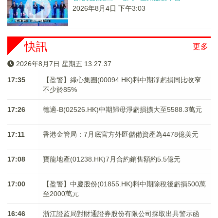
2026年8月4日 下午3:03
快訊
更多
2026年8月7日 星期五 13:27:38
17:35
【盈警】綠心集團(00094.HK)料中期淨虧損同比收窄
不少於85%
17:26
德適-B(02526.HK)中期歸母淨虧損擴大至5588.3萬元
17:11
香港金管局：7月底官方外匯儲備資產為4478億美元
17:08
寶龍地產(01238.HK)7月合約銷售額約5.5億元
17:00
【盈警】中慶股份(01855.HK)料中期除稅後虧損500萬
至2000萬元
16:46
浙江證監局對財通證券股份有限公司採取出具警示函