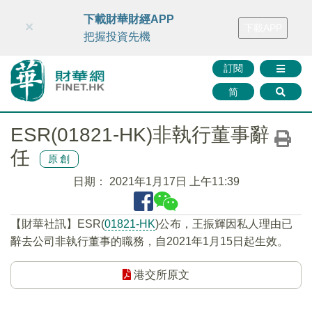
財華智庫網
FINTV
FINMETA
財華證券
媒體矩陣
下載財華財經APP
×
下載APP
智庫沙龍
聯絡我們
把握投資先機
訂閱
简
ESR(01821-HK)非執行董事辭
任
原創
日期：
2021年1月17日 上午11:39
【財華社訊】ESR(
01821-HK
)公布，王振輝因私人理由已
辭去公司非執行董事的職務，自2021年1月15日起生效。
港交所原文