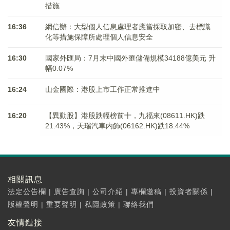
措施
16:36
網信辦：大型個人信息處理者應當採取加密、去標識
化等措施保障所處理個人信息安全
16:30
國家外匯局：7月末中國外匯儲備規模34188億美元 升
幅0.07%
16:24
山金國際：港股上市工作正常推進中
16:20
【異動股】港股跌幅榜前十，九福來(08611.HK)跌
21.43%，天瑞汽車内飾(06162.HK)跌18.44%
相關訊息
法定公告欄
|
廣告查詢
|
公司介紹
|
專欄邀稿
|
投資者關係
|
版權聲明
|
重要聲明
|
私隱政策
|
聯絡我們
友情鏈接