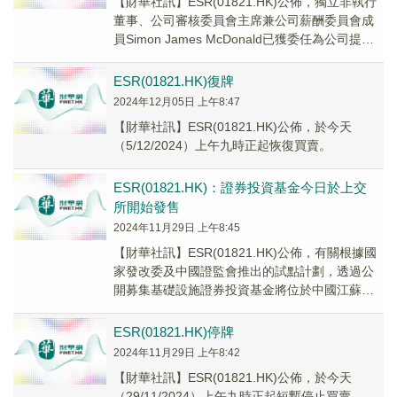
【財華社訊】ESR(01821.HK)公佈，獨立非執行
董事、公司審核委員會主席兼公司薪酬委員會成
員Simon James McDonald已獲委任為公司提名
委員會成員，自2025...
ESR(01821.HK)復牌
2024年12月05日 上午8:47
【財華社訊】ESR(01821.HK)公佈，於今天
（5/12/2024）上午九時正起恢復買賣。
ESR(01821.HK)：證券投資基金今日於上交
所開始發售
2024年11月29日 上午8:45
【財華社訊】ESR(01821.HK)公佈，有關根據國
家發改委及中國證監會推出的試點計劃，透過公
開募集基礎設施證券投資基金將位於中國江蘇省
崑山市的三個高標準物流項目江蘇富萊德倉儲...
ESR(01821.HK)停牌
2024年11月29日 上午8:42
【財華社訊】ESR(01821.HK)公佈，於今天
（29/11/2024）上午九時正起短暫停止買賣。