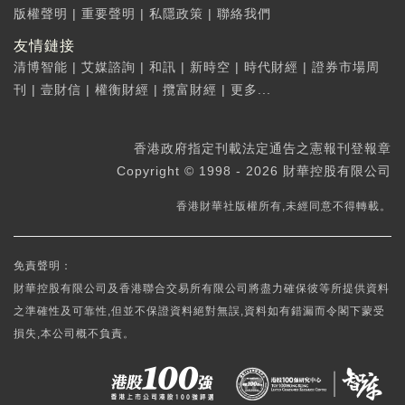
版權聲明
|
重要聲明
|
私隱政策
|
聯絡我們
友情鏈接
清博智能
|
艾媒諮詢
|
和訊
|
新時空
|
時代財經
|
證券市場周
刊
|
壹財信
|
權衡財經
|
攬富財經
|
更多...
香港政府指定刊載法定通告之憲報刊登報章
Copyright © 1998 - 2026 財華控股有限公司
香港財華社版權所有,未經同意不得轉載。
免責聲明：
財華控股有限公司及香港聯合交易所有限公司將盡力確保彼等所提供資料
之準確性及可靠性,但並不保證資料絕對無誤,資料如有錯漏而令閣下蒙受
損失,本公司概不負責。