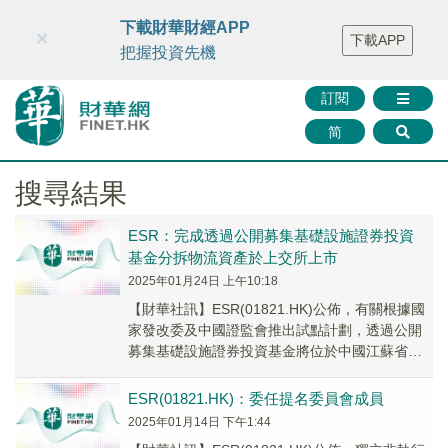
財華智庫網
FINTV
FINMETA
財華證券
媒體矩陣
下載財華財經APP
×
下載APP
智庫沙龍
聯絡我們
把握投資先機
訂閱
简
搜尋結果
ESR：完成透過公開募集基礎設施證券投資
基金分拆物流資產於上交所上市
2025年01月24日 上午10:18
【財華社訊】ESR(01821.HK)公佈，有關根據國
家發改委及中國證監會推出試點計劃，透過公開
募集基礎設施證券投資基金將位於中國江蘇省崑
山市三個高標準物流項目江蘇富萊德倉儲有限...
ESR(01821.HK)：委任提名委員會成員
2025年01月14日 下午1:44