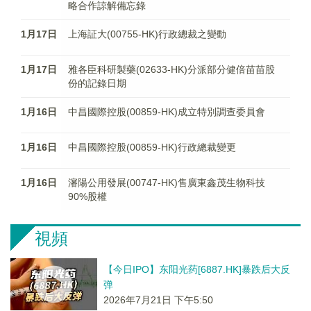
略合作諒解備忘錄
1月17日
上海証大(00755-HK)行政總裁之變動
1月17日
雅各臣科研製藥(02633-HK)分派部分健倍苗苗股
份的記錄日期
1月16日
中昌國際控股(00859-HK)成立特別調查委員會
1月16日
中昌國際控股(00859-HK)行政總裁變更
1月16日
瀋陽公用發展(00747-HK)售廣東鑫茂生物科技
90%股權
視頻
【今日IPO】东阳光药[6887.HK]暴跌后大反
弹
2026年7月21日 下午5:50