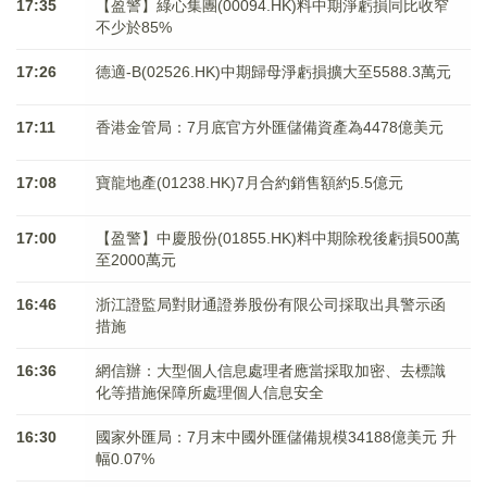
17:35
【盈警】綠心集團(00094.HK)料中期淨虧損同比收窄
不少於85%
17:26
德適-B(02526.HK)中期歸母淨虧損擴大至5588.3萬元
17:11
香港金管局：7月底官方外匯儲備資產為4478億美元
17:08
寶龍地產(01238.HK)7月合約銷售額約5.5億元
17:00
【盈警】中慶股份(01855.HK)料中期除稅後虧損500萬
至2000萬元
16:46
浙江證監局對財通證券股份有限公司採取出具警示函
措施
16:36
網信辦：大型個人信息處理者應當採取加密、去標識
化等措施保障所處理個人信息安全
16:30
國家外匯局：7月末中國外匯儲備規模34188億美元 升
幅0.07%