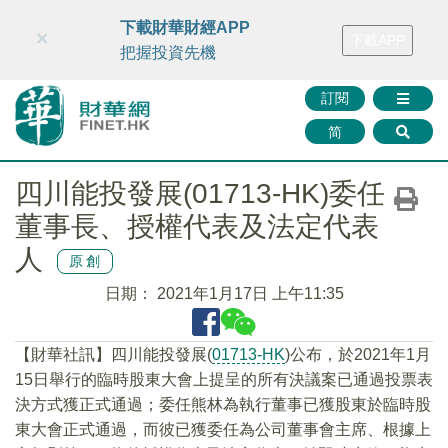
財華智庫網
FINTV
FINMETA
財華證券
媒體矩陣
下載財華財經APP
×
下載APP
智庫沙龍
聯絡我們
把握投資先機
訂閱
简
四川能投發展(01713-HK)委任
董事長、授權代表及法定代表
人
原創
日期：
2021年1月17日 上午11:35
【財華社訊】四川能投發展(
01713-HK
)公布，於2021年1月
15日舉行的臨時股東大會上提呈的所有決議案已通過投票表
決方式獲正式通過；委任熊林為執行董事已獲股東於臨時股
東大會正式通過，而彼已獲委任為公司董事會主席、根據上