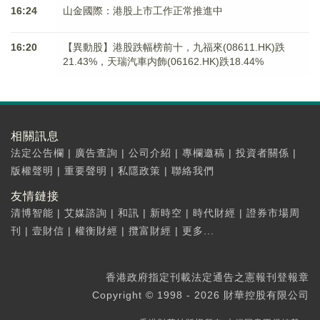
16:24
山金國際：港股上市工作正常推進中
16:20
【異動股】港股跌幅榜前十，九福來(08611.HK)跌
21.43%，天瑞汽車内飾(06162.HK)跌18.44%
相關訊息
法定公告欄
|
廣告查詢
|
公司介紹
|
專欄邀稿
|
投資者關係
|
版權聲明
|
重要聲明
|
私隱政策
|
聯絡我們
友情鏈接
清博智能
|
艾媒諮詢
|
和訊
|
新時空
|
時代財經
|
證券市場周
刊
|
壹財信
|
權衡財經
|
攬富財經
|
更多...
香港政府指定刊載法定通告之憲報刊登報章
Copyright © 1998 - 2026 財華控股有限公司