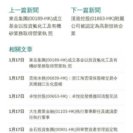
上一篇新聞
下一篇新聞
東岳集團(00189-HK)成立
漢港控股(01663-HK)附屬
基金以投資氟化工及有機
公司被認定為高新技術企
矽業務取得營業執 照
業
相關文章
1月17日
東岳集團(00189-HK)成立基金以投資氟化工及有
機矽業務取得營業執 照
1月17日
雲南水務(06839-HK)：浙江海雲環保股權交易令
其獲錢江生化股權
1月17日
卓悅控股(00653-HK)：卓悅批發獲撤回清盤呈請
1月17日
大生農業金融(01103-HK)執行董事辭任及建議委
任執行董事
1月17日
金石投資集團(00901-HK)與華豐資產管理簽定戰