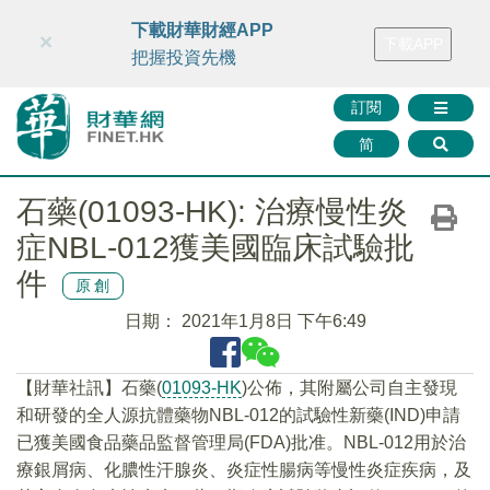
財華智庫網
FINTV
FINMETA
財華證券
媒體矩陣
下載財華財經APP
×
下載APP
智庫沙龍
聯絡我們
把握投資先機
訂閱
简
石藥(01093-HK): 治療慢性炎
症NBL-012獲美國臨床試驗批
件
原創
日期：
2021年1月8日 下午6:49
【財華社訊】石藥(
01093-HK
)公佈，其附屬公司自主發現
和研發的全人源抗體藥物NBL-012的試驗性新藥(IND)申請
已獲美國食品藥品監督管理局(FDA)批准。NBL-012用於治
療銀屑病、化膿性汗腺炎、炎症性腸病等慢性炎症疾病，及