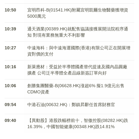
10:50
宜明昂科-B(01541.HK)附屬宜明凱爾生物醫藥獲增資
5000萬元
10:39
通天酒業(00389.HK)就配售協議接獲展開法院程序通
知 對現有業務無重大不利影響
10:27
中遠海科：與中遠海運國際(香港)有限公司正在開展增
資對價的支付
10:16
新萊應材：受益於半導體國產替代提速及國內晶圓廠
擴產 公司泛半導體全產品線新簽訂單向好
10:06
創勝集團醫藥-B(06628.HK)涨超6% 擬1.9億元出售
CDMO資產
09:54
中港石油(00632.HK)：鄭鎮昇辭任首席財務官
09:40
【異動股】港股跌幅榜前十，智傲控股(08282.HK)跌
16.39%，中國智能健康(00348.HK)跌14.81%