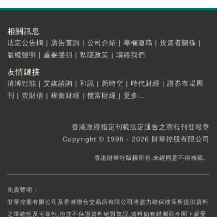
相關訊息
法定公告欄
|
廣告查詢
|
公司介紹
|
專欄邀稿
|
投資者關係
|
版權聲明
|
重要聲明
|
私隱政策
|
聯絡我們
友情鏈接
清博智能
|
艾媒諮詢
|
和訊
|
新時空
|
時代財經
|
證券市場周
刊
|
壹財信
|
權衡財經
|
攬富財經
|
更多...
香港政府指定刊載法定通告之憲報刊登報章
Copyright © 1998 - 2026 財華控股有限公司
香港財華社版權所有,未經同意不得轉載。
免責聲明：
財華控股有限公司及香港聯合交易所有限公司將盡力確保彼等所提供資料
之準確性及可靠性,但並不保證資料絕對無誤,資料如有錯漏而令閣下蒙受