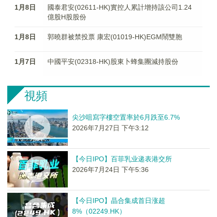
1月8日
國泰君安(02611-HK)實控人累計增持該公司1.24
億股H股股份
1月8日
郭曉群被禁投票 康宏(01019-HK)EGM鬧雙胞
1月7日
中國平安(02318-HK)股東卜蜂集團減持股份
視頻
尖沙咀寫字樓空置率於6月跌至6.7%
2026年7月27日 下午3:12
【今日IPO】百菲乳业递表港交所
2026年7月24日 下午5:36
【今日IPO】晶合集成首日涨超
8%（02249.HK）