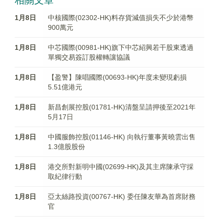
相關文章
1月8日
中核國際(02302-HK)料存貨減值損失不少於港幣
900萬元
1月8日
中芯國際(00981-HK)旗下中芯紹興若干股東透過
單獨交易簽訂股權轉讓協議
1月8日
【盈警】陳唱國際(00693-HK)年度未變現虧損
5.51億港元
1月8日
新昌創展控股(01781-HK)清盤呈請押後至2021年
5月17日
1月8日
中國服飾控股(01146-HK) 向執行董事黃曉雲出售
1.3億股股份
1月8日
港交所對新明中國(02699-HK)及其主席陳承守採
取紀律行動
1月8日
亞太絲路投資(00767-HK) 委任陳友華為首席財務
官