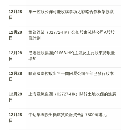
12月28
集一控股公佈可能收購事項之戰略合作框架協議
日
12月28
贛鋒鋰業（01772-HK）公佈股東減持公司A股股
日
份計劃
12月28
漢港控股集團(01663-HK)主席及主要股東持股量
日
增加
12月28
曠逸國際控股出售一間附屬公司全部已發行股本
日
12月28
上海電氣集團（02727-HK）關於土地收儲的進展
日
12月28
中达集團授出循環貸款融資合計7500萬港元
日