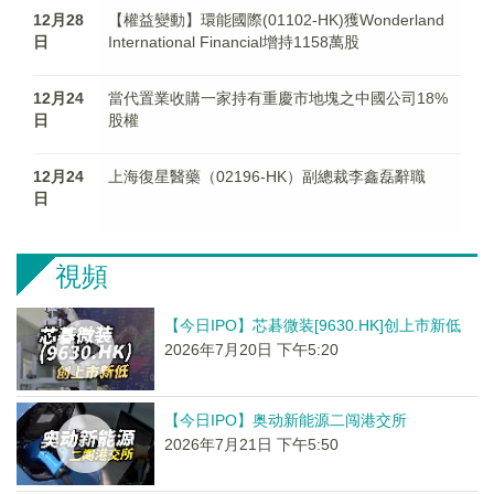
12月28
【權益變動】環能國際(01102-HK)獲Wonderland
日
International Financial增持1158萬股
12月24
當代置業收購一家持有重慶市地塊之中國公司18%
日
股權
12月24
上海復星醫藥（02196-HK）副總裁李鑫磊辭職
日
視頻
【今日IPO】芯碁微装[9630.HK]创上市新低
2026年7月20日 下午5:20
【今日IPO】奥动新能源二闯港交所
2026年7月21日 下午5:50