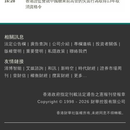
16:28
香港證監會就中國糖果前高管的失當行為取得13年取
消資格令
相關訊息
法定公告欄
|
廣告查詢
|
公司介紹
|
專欄邀稿
|
投資者關係
|
版權聲明
|
重要聲明
|
私隱政策
|
聯絡我們
友情鏈接
清博智能
|
艾媒諮詢
|
和訊
|
新時空
|
時代財經
|
證券市場周
刊
|
壹財信
|
權衡財經
|
攬富財經
|
更多...
香港政府指定刊載法定通告之憲報刊登報章
Copyright © 1998 - 2026 財華控股有限公司
香港財華社版權所有,未經同意不得轉載。