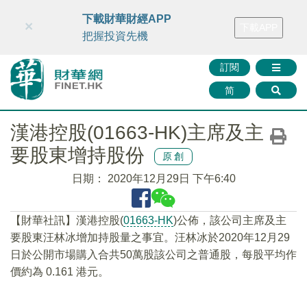
財華智庫網
FINTV
FINMETA
財華證券
媒體矩陣
下載財華財經APP
×
下載APP
智庫沙龍
聯絡我們
把握投資先機
訂閱
简
漢港控股(01663-HK)主席及主
要股東增持股份
原創
日期：
2020年12月29日 下午6:40
【財華社訊】漢港控股(
01663-HK
)公佈，該公司主席及主
要股東汪林冰增加持股量之事宜。汪林冰於2020年12月29
日於公開市場購入合共50萬股該公司之普通股，每股平均作
價約為 0.161 港元。