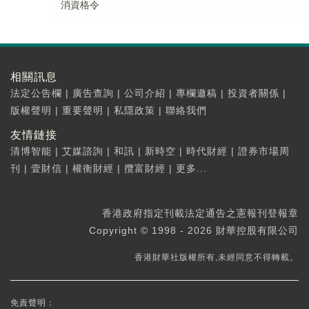
消資格令
相關訊息
法定公告欄
|
廣告查詢
|
公司介紹
|
專欄邀稿
|
投資者關係
|
版權聲明
|
重要聲明
|
私隱政策
|
聯絡我們
友情鏈接
清博智能
|
艾媒諮詢
|
和訊
|
新時空
|
時代財經
|
證券市場周
刊
|
壹財信
|
權衡財經
|
攬富財經
|
更多...
香港政府指定刊載法定通告之憲報刊登報章
Copyright © 1998 - 2026 財華控股有限公司
香港財華社版權所有,未經同意不得轉載。
免責聲明：