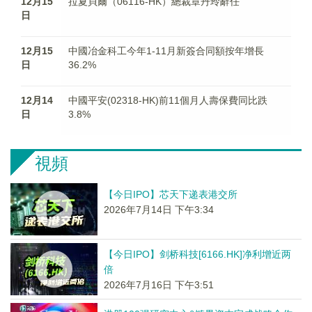
12月15
拉夏貝爾（06116-HK）總裁章丹玲辭任
日
12月15
中國冶金科工今年1-11月新簽合同額按年增長
日
36.2%
12月14
中國平安(02318-HK)前11個月人壽保費同比跌
日
3.8%
視頻
【今日IPO】芯天下递表港交所
2026年7月14日 下午3:34
【今日IPO】剑桥科技[6166.HK]净利增近两
倍
2026年7月16日 下午3:51