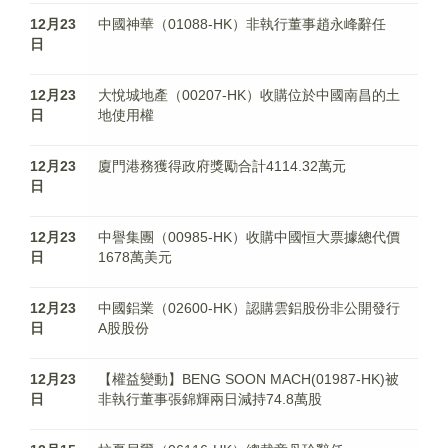
12月23
中國神華（01088-HK）非執行董事趙永峰辭任
日
12月23
大悅城地產（00207-HK）收購位於中國南昌的土
日
地使用權
12月23
廈門港務獲得政府獎勵合計4114.32萬元
日
12月23
中譽集團（00985-HK）收購中國恒大票據總代價
日
1678萬美元
12月23
中國鋁業（02600-HK）認購雲鋁股份非公開發行
日
A股股份
12月23
【權益變動】BENG SOON MACH(01987-HK)被
日
非執行董事張錦輝兩日減持74.8萬股