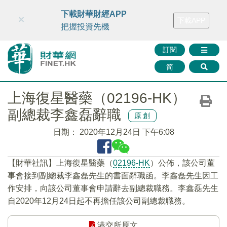
財華智庫網
FINTV
FINMETA
財華證券
媒體矩陣
下載財華財經APP
×
下載APP
智庫沙龍
聯絡我們
把握投資先機
訂閱
简
上海復星醫藥（02196-HK）
副總裁李鑫磊辭職
原創
日期：
2020年12月24日 下午6:08
【財華社訊】上海復星醫藥（
02196-HK
）公佈，該公司董
事會接到副總裁李鑫磊先生的書面辭職函。李鑫磊先生因工
作安排，向該公司董事會申請辭去副總裁職務。李鑫磊先生
自2020年12月24日起不再擔任該公司副總裁職務。
港交所原文