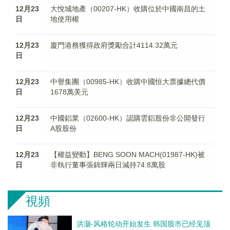
12月23
大悅城地產（00207-HK）收購位於中國南昌的土
日
地使用權
12月23
廈門港務獲得政府獎勵合計4114.32萬元
日
12月23
中譽集團（00985-HK）收購中國恒大票據總代價
日
1678萬美元
12月23
中國鋁業（02600-HK）認購雲鋁股份非公開發行
日
A股股份
12月23
【權益變動】BENG SOON MACH(01987-HK)被
日
非執行董事張錦輝兩日減持74.8萬股
視頻
洪灏-风格轮动开始发生 韩国股市已经见顶