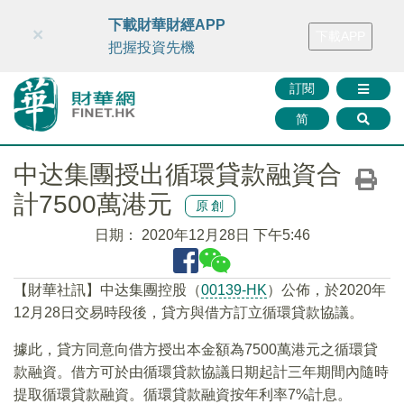
財華智庫網
FINTV
FINMETA
財華證券
媒體矩陣
下載財華財經APP
×
下載APP
智庫沙龍
聯絡我們
把握投資先機
訂閱
简
中达集團授出循環貸款融資合
計7500萬港元
原創
日期：
2020年12月28日 下午5:46
【財華社訊】中达集團控股（
00139-HK
）公佈，於2020年
12月28日交易時段後，貸方與借方訂立循環貸款協議。
據此，貸方同意向借方授出本金額為7500萬港元之循環貸
款融資。借方可於由循環貸款協議日期起計三年期間內隨時
提取循環貸款融資。循環貸款融資按年利率7%計息。