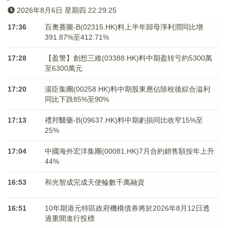
2026年8月6日 星期四 22:29:25
17:36
百奧賽圖-B(02315.HK)料上半年歸母淨利潤同比增
391.87%至412.71%
17:28
【盈警】創想三維(03388.HK)料中期盈转亏約5300萬
至6300萬元
17:20
湯臣集團(00258.HK)料中期股東應佔除稅後綜合溢利
同比下跌85%至90%
17:13
禮邦醫藥-B(09637.HK)料中期虧損同比收窄15%至
25%
17:04
中國海外宏洋集團(00081.HK)7月合約銷售額按年上升
44%
16:53
和光智成完成天使輪數千萬融資
16:51
10年期港元特區政府機構債券將於2026年8月12日透
過重開進行投標