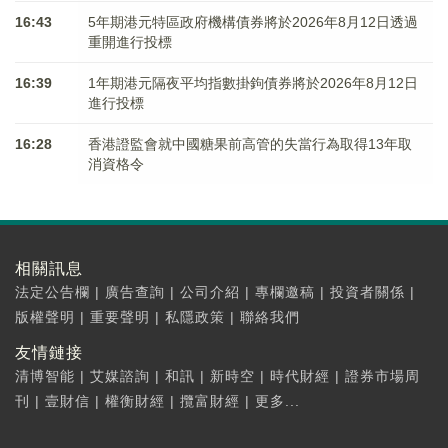
16:43
5年期港元特區政府機構債券將於2026年8月12日透過
重開進行投標
16:39
1年期港元隔夜平均指數掛鉤債券將於2026年8月12日
進行投標
16:28
香港證監會就中國糖果前高管的失當行為取得13年取
消資格令
相關訊息
法定公告欄
|
廣告查詢
|
公司介紹
|
專欄邀稿
|
投資者關係
|
版權聲明
|
重要聲明
|
私隱政策
|
聯絡我們
友情鏈接
清博智能
|
艾媒諮詢
|
和訊
|
新時空
|
時代財經
|
證券市場周
刊
|
壹財信
|
權衡財經
|
攬富財經
|
更多...