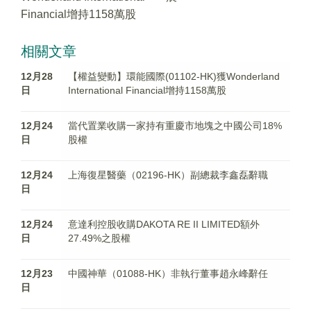
Financial增持1158萬股
相關文章
12月28
【權益變動】環能國際(01102-HK)獲Wonderland
日
International Financial增持1158萬股
12月24
當代置業收購一家持有重慶市地塊之中國公司18%
日
股權
12月24
上海復星醫藥（02196-HK）副總裁李鑫磊辭職
日
12月24
意達利控股收購DAKOTA RE II LIMITED額外
日
27.49%之股權
12月23
中國神華（01088-HK）非執行董事趙永峰辭任
日