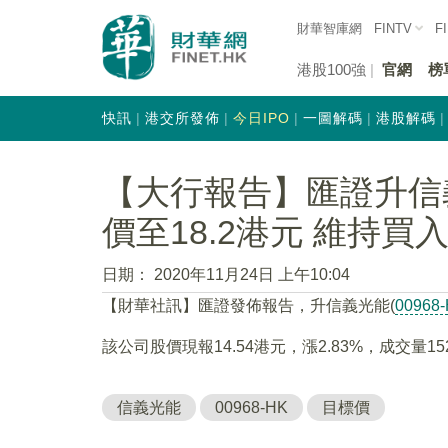
財華智庫網
FINTV
F
港股100強
官網
榜
快訊
港交所發佈
今日IPO
一圖解碼
港股解碼
【大行報告】匯證升信義光
價至18.2港元 維持買
日期：
2020年11月24日 上午10:04
【財華社訊】匯證發佈報告，升信義光能(
00968
該公司股價現報14.54港元，漲2.83%，成交量15
信義光能
00968-HK
目標價