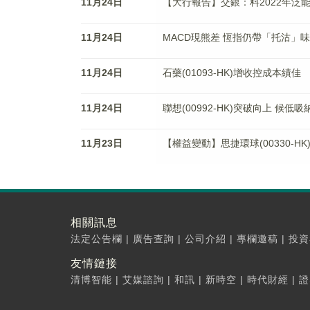
11月24日
【大行報告】交銀：料2022年泛能的
11月24日
MACD現熊差 恆指仍帶「托沽」味
11月24日
石藥(01093-HK)增收控成本績佳
11月24日
聯想(00992-HK)突破向上 候低吸
11月23日
【權益變動】思捷環球(00330-H
相關訊息
法定公告欄
|
廣告查詢
|
公司介紹
|
專欄邀稿
|
投資
友情鏈接
清博智能
|
艾媒諮詢
|
和訊
|
新時空
|
時代財經
|
證