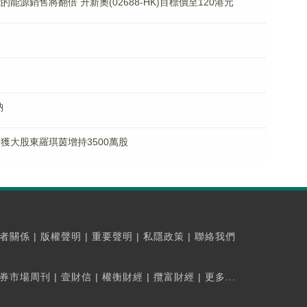
能源銷售將翻倍 升新奧(02688-HK)目標價至120港元
納
K)獲大股東羅琪茵增持3500萬股
者關係
|
版權聲明
|
重要聲明
|
私隱政策
|
聯絡我們
券市場周刊
|
壹財信
|
權衡財經
|
攬富財經
|
更多...