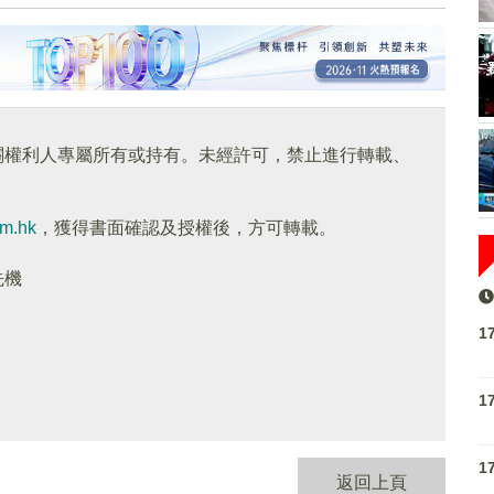
關權利人專屬所有或持有。未經許可，禁止進行轉載、
om.hk
，獲得書面確認及授權後，方可轉載。
先機
1
1
1
返回上頁