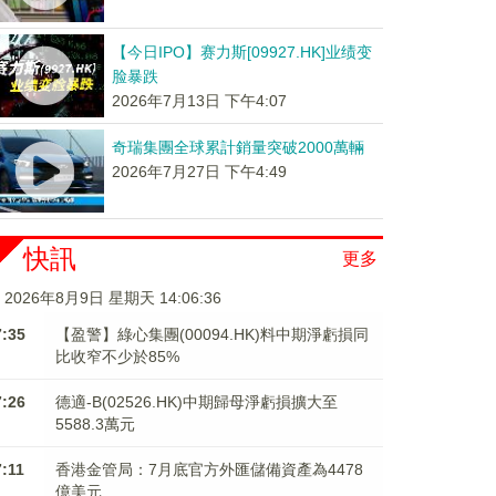
【今日IPO】赛力斯[09927.HK]业绩变
脸暴跌
2026年7月13日 下午4:07
奇瑞集團全球累計銷量突破2000萬輛
2026年7月27日 下午4:49
快訊
更多
2026年8月9日 星期天 14:06:36
7:35
【盈警】綠心集團(00094.HK)料中期淨虧損同
比收窄不少於85%
7:26
德適-B(02526.HK)中期歸母淨虧損擴大至
5588.3萬元
7:11
香港金管局：7月底官方外匯儲備資產為4478
億美元