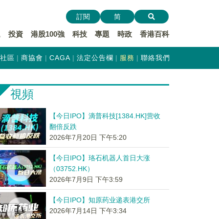
訂閱
简
遞
投資
港股100強
科技
專題
時政
香港百科
社區
商協會
CAGA
法定公告欄
服務
聯絡我們
視頻
【今日IPO】滴普科技[1384.HK]营收
翻倍反跌
2026年7月20日 下午5:20
【今日IPO】珞石机器人首日大涨
（03752.HK）
2026年7月9日 下午3:59
【今日IPO】知原药业递表港交所
2026年7月14日 下午3:34