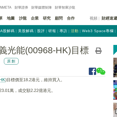
INMETA
財華證券
財華
媒體矩陣
財華
智庫沙龍
單
地圖
沙龍
企業
研究
顧問
合作
視頻
財經速
A股解碼
美股解碼
股評
研報
專訪
活動
Web3 Space專欄
能(00968-HK)目標
入
原創
-HK
)目標價至18.2港元，維持買入。
23.01萬，成交額2.22億港元。