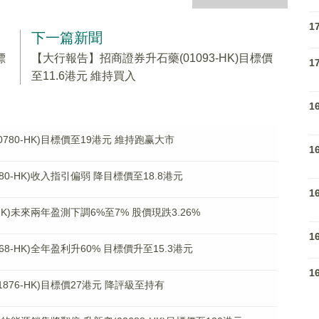
1
下一篇新聞
標
【大行報告】招商證券升石藥(01093-HK)目標價
1
至11.6港元 維持買入
1
80-HK)目標價至19港元 維持跑赢大市
1
0-HK)收入指引偏弱 降目標價至18.8港元
1
HK)未來兩年盈測下調6%至7% 股價現跌3.26%
1
8-HK)全年盈利升60% 目標價升至15.3港元
1
76-HK)目標價27港元 降評級至持有