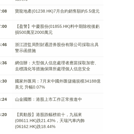
7:08
寶龍地產(01238.HK)7月合約銷售額約5.5億元
7:00
【盈警】中慶股份(01855.HK)料中期除稅後虧
損500萬至2000萬元
6:46
浙江證監局對財通證券股份有限公司採取出具
警示函措施
6:36
網信辦：大型個人信息處理者應當採取加密、
去標識化等措施保障所處理個人信息安全
6:30
國家外匯局：7月末中國外匯儲備規模34188億
美元 升幅0.07%
6:24
山金國際：港股上市工作正常推進中
6:20
【異動股】港股跌幅榜前十，九福來
(08611.HK)跌21.43%，天瑞汽車内飾
(06162.HK)跌18.44%