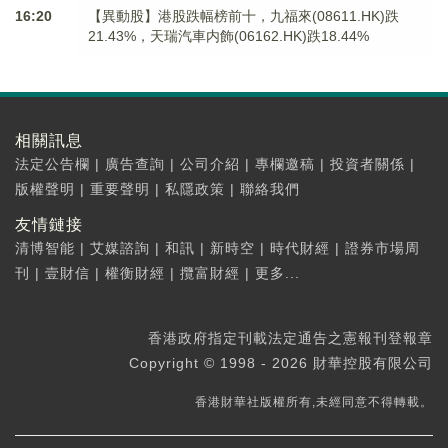
16:20
【異動股】港股跌幅榜前十，九福來(08611.HK)跌
21.43%，天瑞汽車内飾(06162.HK)跌18.44%
相關訊息
法定公告欄
|
廣告查詢
|
公司介紹
|
專欄邀稿
|
投資者關係
|
版權聲明
|
重要聲明
|
私隱政策
|
聯絡我們
友情鏈接
清博智能
|
艾媒諮詢
|
和訊
|
新時空
|
時代財經
|
證券市場周
刊
|
壹財信
|
權衡財經
|
攬富財經
|
更多...
香港政府指定刊載法定通告之憲報刊登報章
Copyright © 1998 - 2026 財華控股有限公司
香港財華社版權所有,未經同意不得轉載。