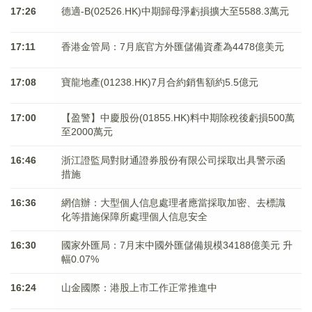
17:26
德適-B(02526.HK)中期歸母淨虧損擴大至5588.3萬元
17:11
香港金管局：7月底官方外匯儲備資產為4478億美元
17:08
寶龍地產(01238.HK)7月合約銷售額約5.5億元
17:00
【盈警】中慶股份(01855.HK)料中期除稅後虧損500萬
至2000萬元
16:46
浙江證監局對財通證券股份有限公司採取出具警示函
措施
16:36
網信辦：大型個人信息處理者應當採取加密、去標識
化等措施保障所處理個人信息安全
16:30
國家外匯局：7月末中國外匯儲備規模34188億美元 升
幅0.07%
16:24
山金國際：港股上市工作正常推進中