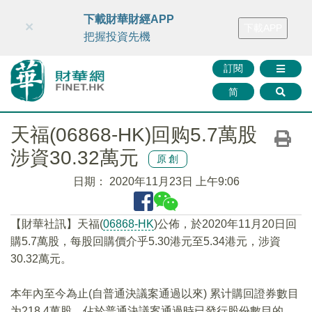
財華智庫網
FINTV
FINMETA
財華證券
媒體矩陣
下載財華財經APP
×
下載APP
智庫沙龍
聯絡我們
把握投資先機
訂閱
简
天福(06868-HK)回购5.7萬股
涉資30.32萬元
原創
日期：
2020年11月23日 上午9:06
【財華社訊】天福(
06868-HK
)公佈，於2020年11月20日回
購5.7萬股，每股回購價介乎5.30港元至5.34港元，涉資
30.32萬元。
本年內至今為止(自普通決議案通過以來) 累计購回證券數目
为218.4萬股，佔於普通決議案通過時已發行股份數目的