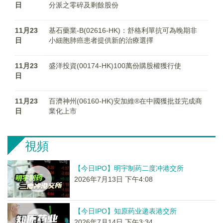
日
分派之零碎及剩餘股份
11月23
基石藥業-B(02616-HK)：舒格利單抗可為晚期非
日
小細胞肺癌患者提供新的治療選擇
11月23
盛洋投資(00174-HK)100萬份購股權獲行使
日
11月23
百濟神州(06160-HK)安加維®在中國獲批並完成商
日
業化上市
視頻
【今日IPO】明宇制药二度冲港交所
2026年7月13日 下午4:08
【今日IPO】知原药业递表港交所
2026年7月14日 下午3:34