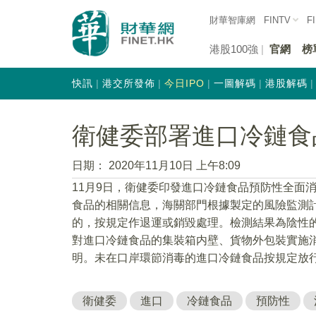
財華智庫網
FINTV
F
港股100強
官網
榜
快訊
港交所發佈
今日IPO
一圖解碼
港股解碼
衛健委部署進口冷鏈食
日期：
2020年11月10日 上午8:09
11月9日，衛健委印發進口冷鏈食品預防性全面
食品的相關信息，海關部門根據製定的風險監測
的，按規定作退運或銷毀處理。檢測結果為陰性
對進口冷鏈食品的集裝箱内壁、貨物外包裝實施
明。未在口岸環節消毒的進口冷鏈食品按規定放
衛健委
進口
冷鏈食品
預防性