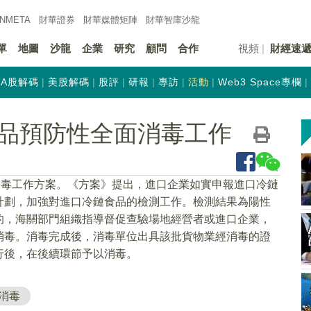
INMETA
財華證券
財華
媒體矩陣
財華
智庫沙龍
單
地圖
沙龍
企業
研究
顧問
合作
視頻
財經速
A股解碼
美股解碼
股評
研報
專訪
活動
Web3 Space專欄
品預防性全面消毒工作
消毒工作方案。《方案》提出，進口企業如實申報進口冷鏈
計劃，加強對進口冷鏈食品的檢測工作。檢測結果為陽性
的，海關部門組織指導督促查驗場地經營者或進口企業，
消毒。消毒完成後，消毒單位出具該批貨物業經消毒的證
行後，在後續環節予以消毒。
消毒