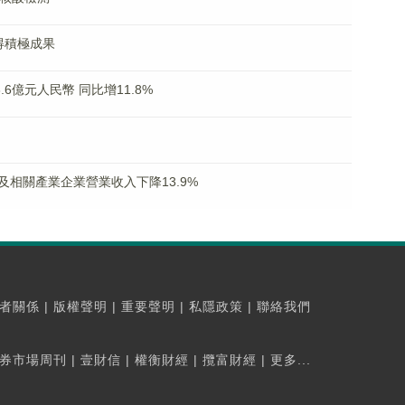
得積極成果
6億元人民幣 同比增11.8%
相關產業企業營業收入下降13.9%
者關係
|
版權聲明
|
重要聲明
|
私隱政策
|
聯絡我們
券市場周刊
|
壹財信
|
權衡財經
|
攬富財經
|
更多...