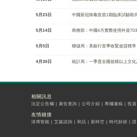
5月23日
中國新冠病毒疫苗1期臨床試驗取
5月14日
商務部：中國4月實際使用外資703.
5月5日
聯儲局：美銀行首季收緊放貸標準
4月30日
統計局：一季度全國規模以上文化及
相關訊息
法定公告欄
|
廣告查詢
|
公司介紹
|
專欄邀稿
|
投資
友情鏈接
清博智能
|
艾媒諮詢
|
和訊
|
新時空
|
時代財經
|
證