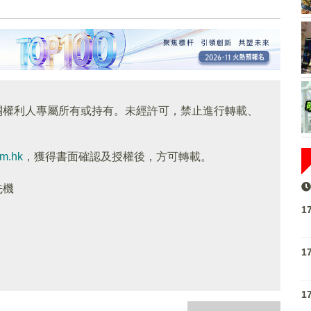
關權利人專屬所有或持有。未經許可，禁止進行轉載、
om.hk
，獲得書面確認及授權後，方可轉載。
先機
1
1
1