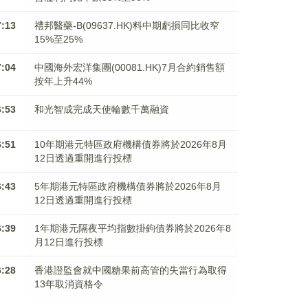
7:13
禮邦醫藥-B(09637.HK)料中期虧損同比收窄
15%至25%
7:04
中國海外宏洋集團(00081.HK)7月合約銷售額
按年上升44%
6:53
和光智成完成天使輪數千萬融資
6:51
10年期港元特區政府機構債券將於2026年8月
12日透過重開進行投標
6:43
5年期港元特區政府機構債券將於2026年8月
12日透過重開進行投標
6:39
1年期港元隔夜平均指數掛鉤債券將於2026年8
月12日進行投標
6:28
香港證監會就中國糖果前高管的失當行為取得
13年取消資格令