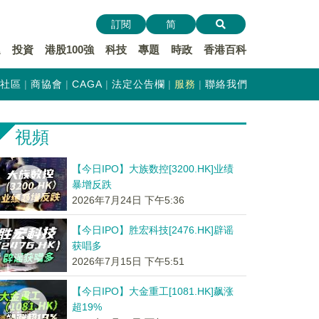
訂閱
简
遞
投資
港股100強
科技
專題
時政
香港百科
社區
商協會
CAGA
法定公告欄
服務
聯絡我們
視頻
【今日IPO】大族数控[3200.HK]业绩
暴增反跌
2026年7月24日 下午5:36
【今日IPO】胜宏科技[2476.HK]辟谣
获唱多
2026年7月15日 下午5:51
【今日IPO】大金重工[1081.HK]飙涨
超19%