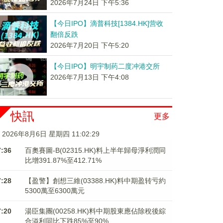
2026年7月24日 下午5:36
【今日IPO】滴普科技[1384.HK]营收
翻倍反跌
2026年7月20日 下午5:20
【今日IPO】明宇制药二度冲港交所
2026年7月13日 下午4:08
快訊
更多
2026年8月6日 星期四 11:02:29
7:36
百奧賽圖-B(02315.HK)料上半年歸母淨利潤同
比增391.87%至412.71%
7:28
【盈警】創想三維(03388.HK)料中期盈转亏約
5300萬至6300萬元
7:20
湯臣集團(00258.HK)料中期股東應佔除稅後綜
合溢利同比下跌85%至90%