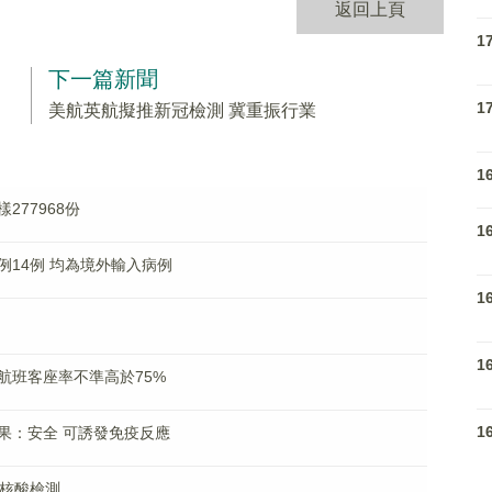
返回上頁
1
下一篇新聞
1
美航英航擬推新冠檢測 冀重振行業
1
77968份
1
14例 均為境外輸入病例
1
1
航班客座率不準高於75%
1
果：安全 可誘發免疫反應
展核酸檢測