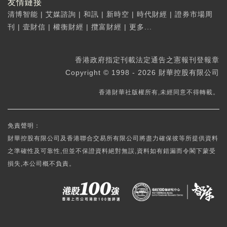
友情鏈接
清博智能
|
艾媒諮詢
|
和訊
|
新時空
|
時代財經
|
證券市場周
刊
|
壹財信
|
權衡財經
|
攬富財經
|
更多...
香港政府指定刊載法定通告之憲報刊登報章
Copyright © 1998 - 2026 財華控股有限公司
香港財華社版權所有,未經同意不得轉載。
免責聲明：
財華控股有限公司及香港聯合交易所有限公司將盡力確保彼等所提供資料
之準確性及可靠性,但並不保證資料絕對無誤,資料如有錯漏而令閣下蒙受
損失,本公司概不負責。