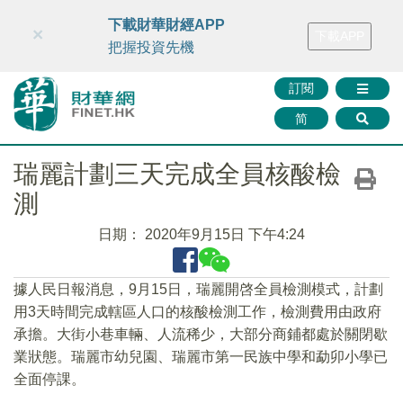
財華智庫網
FINTV
FINMETA
財華證券
媒體矩陣
下載財華財經APP
×
下載APP
智庫沙龍
聯絡我們
把握投資先機
訂閱
简
瑞麗計劃三天完成全員核酸檢
測
日期：
2020年9月15日 下午4:24
據人民日報消息，9月15日，瑞麗開啓全員檢測模式，計劃
用3天時間完成轄區人口的核酸檢測工作，檢測費用由政府
承擔。大街小巷車輛、人流稀少，大部分商鋪都處於關閉歇
業狀態。瑞麗市幼兒園、瑞麗市第一民族中學和勐卯小學已
全面停課。