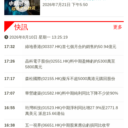
2026年7月21日 下午5:50
快訊
更多
2026年8月10日 星期一 13:25:19
17:32
綠地香港(00337.HK)首七個月合約銷售約50.94億元
17:26
晶科電子股份(02551.HK)料中期盈轉虧約5300萬至
5800萬元
17:17
森松國際(02155.HK)擬斥不超5000萬港元購回股份
17:07
華營建築(01582.HK)料中期純利同比下降不少於90%
16:55
珩灣科技(01523.HK)中期淨利同比增27.9%至2771.8
萬美元 派息15.66港仙
16:38
五一視界(06651.HK)中期股東應佔虧損同比收窄