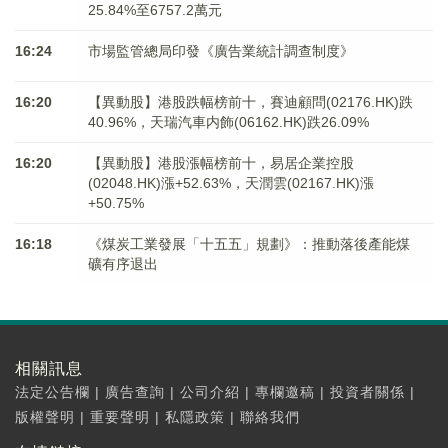
25.84%至6757.2萬元
16:24
市場監管總局印發《廣告業統計調查制度》
16:20
【異動股】港股跌幅榜前十，賽迪顧問(02176.HK)跌
40.96%，天瑞汽車内飾(06162.HK)跌26.09%
16:20
【異動股】港股漲幅榜前十，易居企業控股
(02048.HK)漲+52.63%，天潤雲(02167.HK)漲
+50.75%
16:18
《煤炭工業發展「十五五」規劃》：推動落後產能煤
礦有序退出
相關訊息
法定公告欄
|
廣告查詢
|
公司介紹
|
專欄邀稿
|
投資者關係
|
版權聲明
|
重要聲明
|
私隱政策
|
聯絡我們