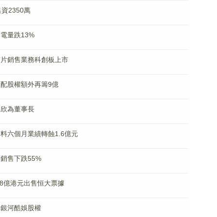
集資2350萬
發電量跌13%
全芯片銷售業務科創板上市
超額配股權額外再籌9億
高迎欣為董事長
K)料六個月業績轉蝕1.6億元
店銷售下跌55%
4.8億港元出售恒大票據
天津銀河酷娛股權