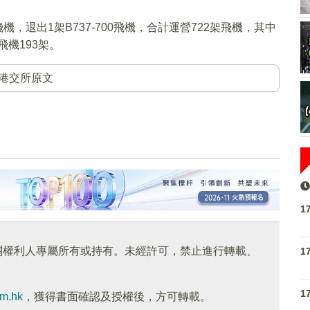
飛機，退出1架B737-700飛機，合計運營722架飛機，其中
飛機193架。
港交所原文
1
關權利人專屬所有或持有。未經許可，禁止進行轉載、
1
1
om.hk
，獲得書面確認及授權後，方可轉載。