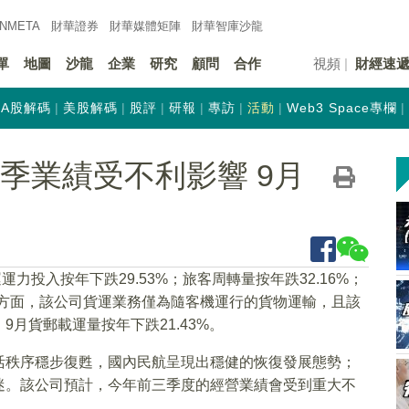
INMETA
財華證券
財華
媒體矩陣
財華
智庫沙龍
單
地圖
沙龍
企業
研究
顧問
合作
視頻
財經速
A股解碼
美股解碼
股評
研報
專訪
活動
Web3 Space專欄
首三季業績受不利影響 9月
運力投入按年下跌29.53%；旅客周轉量按年跌32.16%；
。貨運方面，該公司貨運業務僅為隨客機運行的貨物運輸，且該
月貨郵載運量按年下跌21.43%。
活秩序穩步復甦，國內民航呈現出穩健的恢復發展態勢；
迷。該公司預計，今年前三季度的經營業績會受到重大不