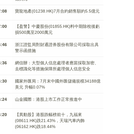
7:08
寶龍地產(01238.HK)7月合約銷售額約5.5億元
7:00
【盈警】中慶股份(01855.HK)料中期除稅後虧
損500萬至2000萬元
6:46
浙江證監局對財通證券股份有限公司採取出具
警示函措施
6:36
網信辦：大型個人信息處理者應當採取加密、
去標識化等措施保障所處理個人信息安全
6:30
國家外匯局：7月末中國外匯儲備規模34188億
美元 升幅0.07%
6:24
山金國際：港股上市工作正常推進中
6:20
【異動股】港股跌幅榜前十，九福來
(08611.HK)跌21.43%，天瑞汽車内飾
(06162.HK)跌18.44%