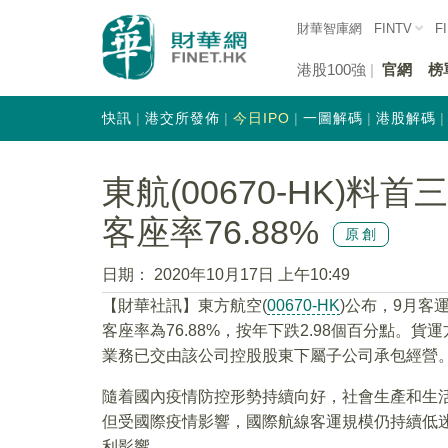
財華智庫網
FINTV
F
港股100強
官網
榜
快訊
港交所發佈
今日IPO
一圖解碼
港股解碼
東航(00670-HK)料
客座率76.88%
原創
日期：
2020年10月17日 上午10:49
【財華社訊】東方航空(
00670-HK
)公布，9月客運
客座率為76.88%，按年下跌2.98個百分點
業務已交由該公司控股股東下屬子公司承包經營。9
隨着國內疫情防控形勢持續向好，社會生產和生
但受國際疫情影響，國際航線客運規模仍持續低
利影響。