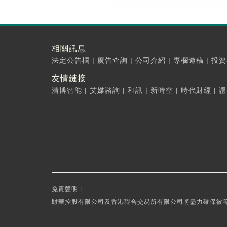
相關訊息
法定公告欄
|
廣告查詢
|
公司介紹
|
專欄邀稿
|
投資
友情鏈接
清博智能
|
艾媒諮詢
|
和訊
|
新時空
|
時代財經
|
證
免責聲明：
財華控股有限公司及香港聯合交易所有限公司將盡力確保彼等