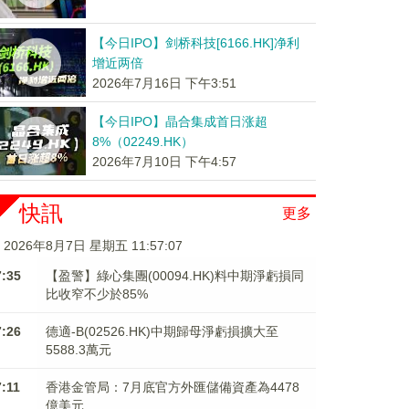
【今日IPO】剑桥科技[6166.HK]净利
增近两倍
2026年7月16日 下午3:51
【今日IPO】晶合集成首日涨超
8%（02249.HK）
2026年7月10日 下午4:57
快訊
更多
2026年8月7日 星期五 11:57:08
7:35
【盈警】綠心集團(00094.HK)料中期淨虧損同
比收窄不少於85%
7:26
德適-B(02526.HK)中期歸母淨虧損擴大至
5588.3萬元
7:11
香港金管局：7月底官方外匯儲備資產為4478
億美元