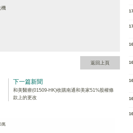
先機
1
1
1
1
返回上頁
1
下一篇新聞
和美醫療(01509-HK)收購南通和美家51%股權條
款上的更改
1
1
0萬