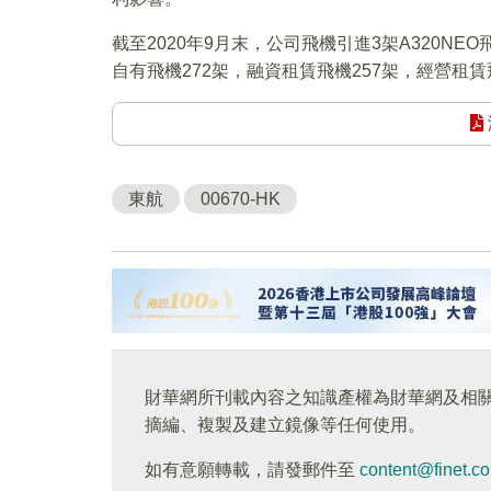
截至2020年9月末，公司飛機引進3架A320NEO
自有飛機272架，融資租賃飛機257架，經營租賃
東航
00670-HK
財華網所刊載內容之知識產權為財華網及相
摘編、複製及建立鏡像等任何使用。
如有意願轉載，請發郵件至
content@finet.c