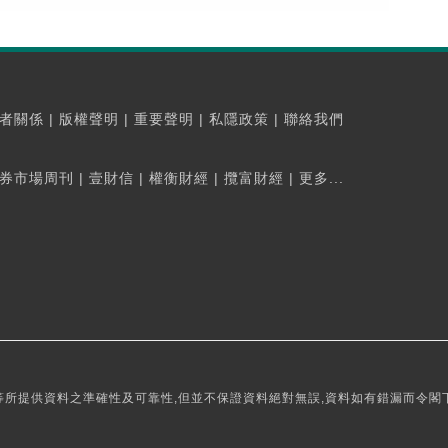
者關係
|
版權聲明
|
重要聲明
|
私隱政策
|
聯絡我們
券市場周刊
|
壹財信
|
權衡財經
|
攬富財經
|
更多...
所提供資料之準確性及可靠性,但並不保證資料絕對無誤,資料如有錯漏而令閣