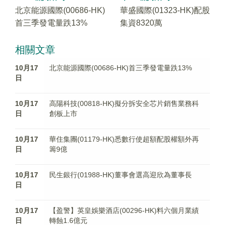
北京能源國際(00686-HK)
華盛國際(01323-HK)配股
首三季發電量跌13%
集資8320萬
相關文章
10月17
北京能源國際(00686-HK)首三季發電量跌13%
日
10月17
高陽科技(00818-HK)擬分拆安全芯片銷售業務科
日
創板上市
10月17
華住集團(01179-HK)悉數行使超額配股權額外再
日
籌9億
10月17
民生銀行(01988-HK)董事會選高迎欣為董事長
日
10月17
【盈警】英皇娛樂酒店(00296-HK)料六個月業績
日
轉蝕1.6億元