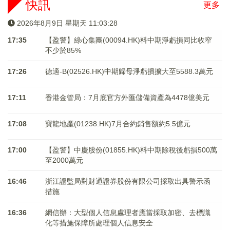
快訊
更多
2026年8月9日 星期天 11:03:28
17:35
【盈警】綠心集團(00094.HK)料中期淨虧損同比收窄
不少於85%
17:26
德適-B(02526.HK)中期歸母淨虧損擴大至5588.3萬元
17:11
香港金管局：7月底官方外匯儲備資產為4478億美元
17:08
寶龍地產(01238.HK)7月合約銷售額約5.5億元
17:00
【盈警】中慶股份(01855.HK)料中期除稅後虧損500萬
至2000萬元
16:46
浙江證監局對財通證券股份有限公司採取出具警示函
措施
16:36
網信辦：大型個人信息處理者應當採取加密、去標識
化等措施保障所處理個人信息安全