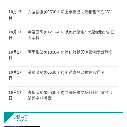
10月17
六福集團(00590-HK)上季整體同店銷售下跌55%
日
10月17
利福國際(01212-HK)以總代價逾4.8億港元出售恒
日
大票據
10月17
阿里影業(01060-HK)終止收購天津銀河酷娛股權
日
10月17
高銀金融(00530-HK)延遲寄發出售迅富通函
日
10月17
高銀金融(00530-HK)向法院提交反對對公司授出
日
清盤令的誓章
視頻