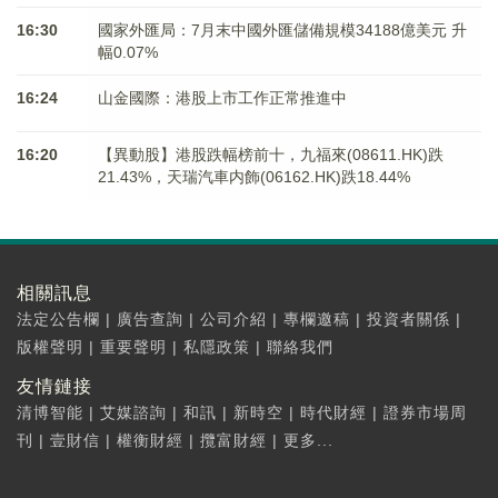
16:30
國家外匯局：7月末中國外匯儲備規模34188億美元 升
幅0.07%
16:24
山金國際：港股上市工作正常推進中
16:20
【異動股】港股跌幅榜前十，九福來(08611.HK)跌
21.43%，天瑞汽車内飾(06162.HK)跌18.44%
相關訊息
法定公告欄
|
廣告查詢
|
公司介紹
|
專欄邀稿
|
投資者關係
|
版權聲明
|
重要聲明
|
私隱政策
|
聯絡我們
友情鏈接
清博智能
|
艾媒諮詢
|
和訊
|
新時空
|
時代財經
|
證券市場周
刊
|
壹財信
|
權衡財經
|
攬富財經
|
更多...