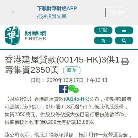
財華智庫網
FINTV
FINMETA
財華證券
媒體矩陣
下載財華財經APP
×
下載APP
智庫沙龍
聯絡我們
把握投資先機
訂閱
简
香港建屋貸款(00145-HK)3供1
籌集資2350萬
原創
日期：
2020年10月17日 上午10:43
【財華社訊】香港建屋貸款(
00145-HK
)公布，按每持3股者
可認購1股(3供1)，以每股0.18元發行1.31億股供股股份，
集資2350萬元。供股股份佔擴大後已發行股份總數25%。
供股價較昨收市價0.209元有折讓13.88%。
該公司表示，供股所得款項淨額，預計用作一般營運資金，