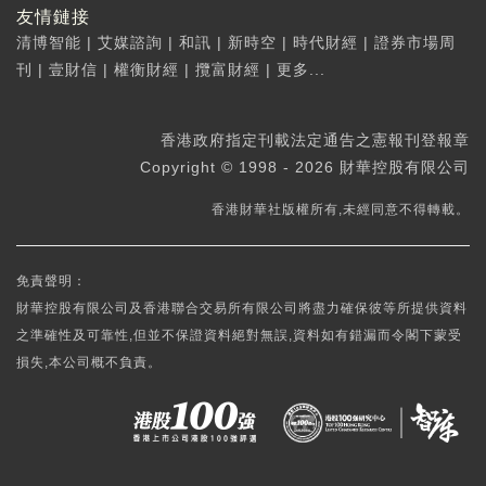
友情鏈接
清博智能
|
艾媒諮詢
|
和訊
|
新時空
|
時代財經
|
證券市場周
刊
|
壹財信
|
權衡財經
|
攬富財經
|
更多...
香港政府指定刊載法定通告之憲報刊登報章
Copyright © 1998 - 2026 財華控股有限公司
香港財華社版權所有,未經同意不得轉載。
免責聲明：
財華控股有限公司及香港聯合交易所有限公司將盡力確保彼等所提供資料
之準確性及可靠性,但並不保證資料絕對無誤,資料如有錯漏而令閣下蒙受
損失,本公司概不負責。