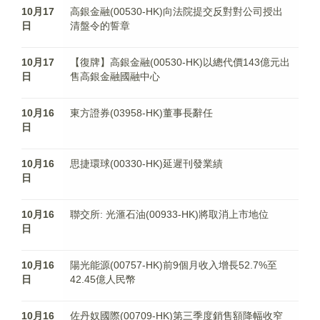
10月17
高銀金融(00530-HK)向法院提交反對對公司授出
日
清盤令的誓章
10月17
【復牌】高銀金融(00530-HK)以總代價143億元出
日
售高銀金融國融中心
10月16
東方證券(03958-HK)董事長辭任
日
10月16
思捷環球(00330-HK)延遲刊發業績
日
10月16
聯交所: 光滙石油(00933-HK)將取消上市地位
日
10月16
陽光能源(00757-HK)前9個月收入增長52.7%至
日
42.45億人民幣
10月16
佐丹奴國際(00709-HK)第三季度銷售額降幅收窄