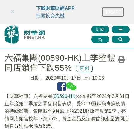
財華智庫網
FINTV
FINMETA
財華證券
媒體矩陣
下載財華財經APP
×
下載APP
智庫沙龍
聯絡我們
把握投資先機
訂閱
简
六福集團(00590-HK)上季整體
同店銷售下跌55%
原創
日期：
2020年10月17日 上午10:03
【財華社訊】六福集團(
00590-HK
)公布截至2021年3月31日
止年度第二季度之零售銷售表現。受2019冠狀病毒病疫情
的持續影響，集團截至9月底止的2021財政年度第2季，整
體同店銷售按年下跌55%，黃金產品及定價首飾產品的同店
銷售分別跌46%及65%。