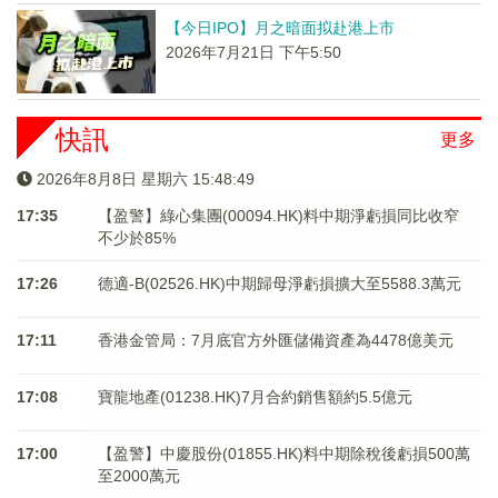
【今日IPO】月之暗面拟赴港上市
2026年7月21日 下午5:50
快訊
更多
2026年8月8日 星期六 15:48:49
17:35
【盈警】綠心集團(00094.HK)料中期淨虧損同比收窄
不少於85%
17:26
德適-B(02526.HK)中期歸母淨虧損擴大至5588.3萬元
17:11
香港金管局：7月底官方外匯儲備資產為4478億美元
17:08
寶龍地產(01238.HK)7月合約銷售額約5.5億元
17:00
【盈警】中慶股份(01855.HK)料中期除稅後虧損500萬
至2000萬元