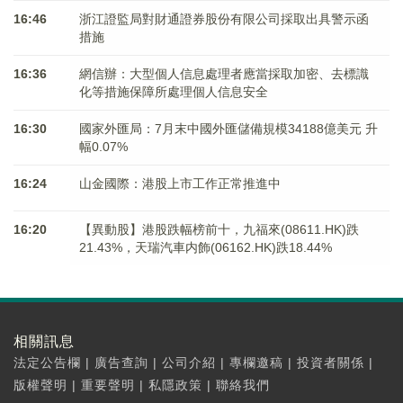
16:46
浙江證監局對財通證券股份有限公司採取出具警示函
措施
16:36
網信辦：大型個人信息處理者應當採取加密、去標識
化等措施保障所處理個人信息安全
16:30
國家外匯局：7月末中國外匯儲備規模34188億美元 升
幅0.07%
16:24
山金國際：港股上市工作正常推進中
16:20
【異動股】港股跌幅榜前十，九福來(08611.HK)跌
21.43%，天瑞汽車内飾(06162.HK)跌18.44%
相關訊息
法定公告欄
|
廣告查詢
|
公司介紹
|
專欄邀稿
|
投資者關係
|
版權聲明
|
重要聲明
|
私隱政策
|
聯絡我們