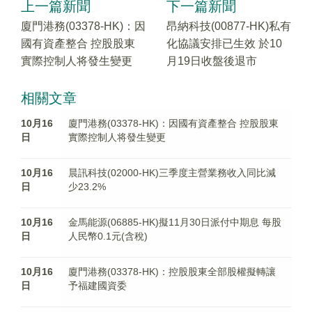
上一篇新聞
下一篇新聞
廈門港務(03378-HK)：因
昂納科技(00877-HK)私有
國有資產整合 控股股東
化協議安排已生效 於10
實際控制人将發生變更
月19日收盤後退市
相關文章
10月16
廈門港務(03378-HK)：因國有資產整合 控股股東
日
實際控制人将發生變更
10月16
晨訊科技(02000-HK)三季度主營業務收入同比減
日
少23.2%
10月16
金馬能源(06885-HK)擬11月30日派付中期息 每股
日
人民幣0.1元(含稅)
10月16
廈門港務(03378-HK)：控股股東全部股權擬轉讓
日
予福建國資委