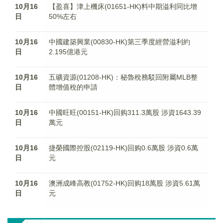
10月16
【盈喜】津上機床(01651-HK)料中期溢利同比增
日
50%左右
10月16
中國建築興業(00830-HK)第三季度經營溢利約
日
2.195億港元
10月16
五礦資源(01208-HK)：秘魯稅務駁回附屬MLB整
日
體增值稅的申請
10月16
中國旺旺(00151-HK)回购311.3萬股 涉資1643.39
日
萬元
10月16
捷榮國際控股(02119-HK)回购0.6萬股 涉資0.6萬
日
元
10月16
澳洲成峰高教(01752-HK)回购18萬股 涉資5.61萬
日
元