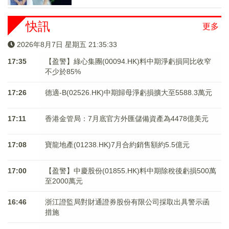
快訊
更多
2026年8月7日 星期五 21:35:33
17:35
【盈警】綠心集團(00094.HK)料中期淨虧損同比收窄
不少於85%
17:26
德適-B(02526.HK)中期歸母淨虧損擴大至5588.3萬元
17:11
香港金管局：7月底官方外匯儲備資產為4478億美元
17:08
寶龍地產(01238.HK)7月合約銷售額約5.5億元
17:00
【盈警】中慶股份(01855.HK)料中期除稅後虧損500萬
至2000萬元
16:46
浙江證監局對財通證券股份有限公司採取出具警示函
措施