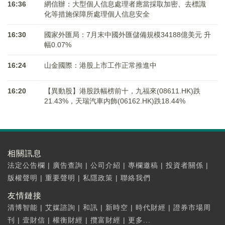
16:36
網信辦：大型個人信息處理者應當採取加密、去標識
化等措施保障所處理個人信息安全
16:30
國家外匯局：7月末中國外匯儲備規模34188億美元 升
幅0.07%
16:24
山金國際：港股上市工作正常推進中
16:20
【異動股】港股跌幅榜前十，九福來(08611.HK)跌
21.43%，天瑞汽車内飾(06162.HK)跌18.44%
相關訊息
法定公告欄
|
廣告查詢
|
公司介紹
|
專欄邀稿
|
投資者關係
|
版權聲明
|
重要聲明
|
私隱政策
|
聯絡我們
友情鏈接
清博智能
|
艾媒諮詢
|
和訊
|
新時空
|
時代財經
|
證券市場周
刊
|
壹財信
|
權衡財經
|
攬富財經
|
更多...