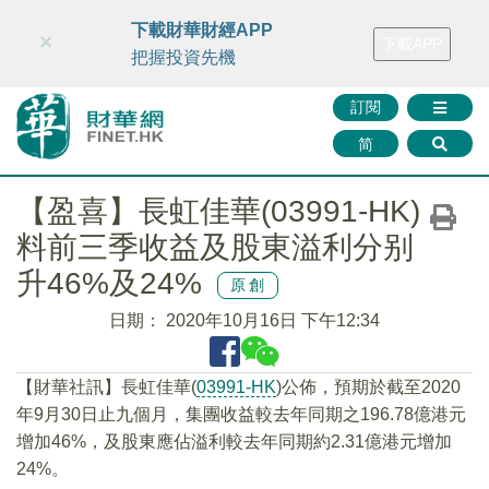
財華智庫網
FINTV
FINMETA
財華證券
媒體矩陣
下載財華財經APP
×
下載APP
智庫沙龍
聯絡我們
把握投資先機
訂閱
简
【盈喜】長虹佳華(03991-HK)
料前三季收益及股東溢利分别
升46%及24%
原創
日期：
2020年10月16日 下午12:34
【財華社訊】長虹佳華(
03991-HK
)公佈，預期於截至2020
年9月30日止九個月，集團收益較去年同期之196.78億港元
增加46%，及股東應佔溢利較去年同期約2.31億港元增加
24%。