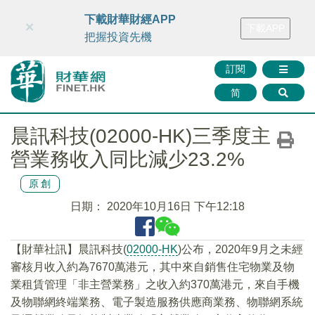
財華智庫網
FINTV
FINMETA
財華證券
媒體矩陣
下載財華財經APP
×
下載APP
智庫沙龍
聯絡我們
把握投資先機
訂閱
简
晨訊科技(02000-HK)三季度主
營業務收入同比減少23.2%
原創
日期：
2020年10月16日 下午12:18
【財華社訊】晨訊科技(
02000-HK
)公布，2020年9月之未經
審核月收入約為7670萬港元，其中來自銷售住宅物業及物
業租賃管理「非主營業務」之收入約370萬港元，來自手機
及物聯網終端業務、電子製造服務供應商業務、物聯網系統