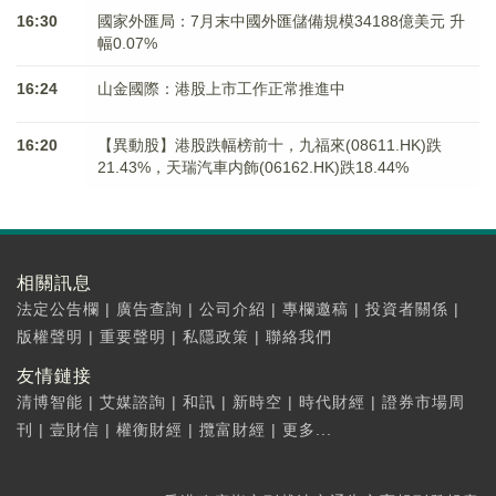
16:30
國家外匯局：7月末中國外匯儲備規模34188億美元 升
幅0.07%
16:24
山金國際：港股上市工作正常推進中
16:20
【異動股】港股跌幅榜前十，九福來(08611.HK)跌
21.43%，天瑞汽車内飾(06162.HK)跌18.44%
相關訊息
法定公告欄
|
廣告查詢
|
公司介紹
|
專欄邀稿
|
投資者關係
|
版權聲明
|
重要聲明
|
私隱政策
|
聯絡我們
友情鏈接
清博智能
|
艾媒諮詢
|
和訊
|
新時空
|
時代財經
|
證券市場周
刊
|
壹財信
|
權衡財經
|
攬富財經
|
更多...