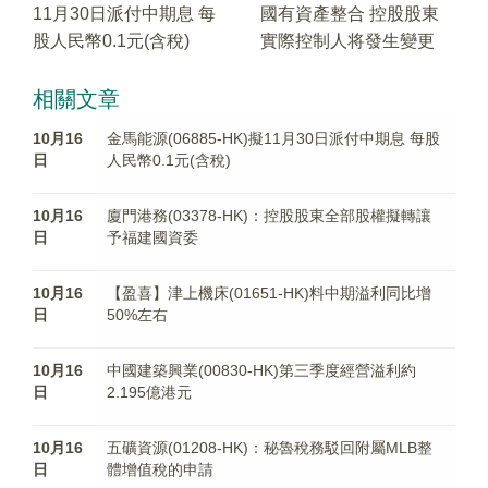
11月30日派付中期息 每
國有資產整合 控股股東
股人民幣0.1元(含稅)
實際控制人将發生變更
相關文章
10月16
金馬能源(06885-HK)擬11月30日派付中期息 每股
日
人民幣0.1元(含稅)
10月16
廈門港務(03378-HK)：控股股東全部股權擬轉讓
日
予福建國資委
10月16
【盈喜】津上機床(01651-HK)料中期溢利同比增
日
50%左右
10月16
中國建築興業(00830-HK)第三季度經營溢利約
日
2.195億港元
10月16
五礦資源(01208-HK)：秘魯稅務駁回附屬MLB整
日
體增值稅的申請