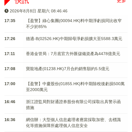
快訊
更多
2026年8月8日 星期六 08:46:47
17:35
【盈警】綠心集團(00094.HK)料中期淨虧損同比收窄
不少於85%
17:26
德適-B(02526.HK)中期歸母淨虧損擴大至5588.3萬元
17:11
香港金管局：7月底官方外匯儲備資產為4478億美元
17:08
寶龍地產(01238.HK)7月合約銷售額約5.5億元
17:00
【盈警】中慶股份(01855.HK)料中期除稅後虧損500萬
至2000萬元
16:46
浙江證監局對財通證券股份有限公司採取出具警示函
措施
16:36
網信辦：大型個人信息處理者應當採取加密、去標識
化等措施保障所處理個人信息安全